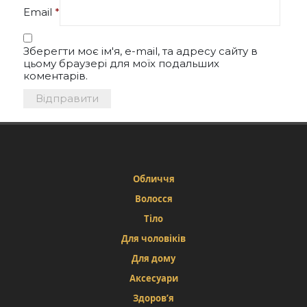
Email
*
Зберегти моє ім'я, e-mail, та адресу сайту в
цьому браузері для моїх подальших
коментарів.
Обличчя
Волосся
Тіло
Для чоловіків
Для дому
Аксесуари
Здоров’я