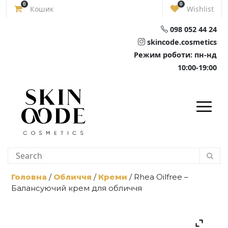
Skip
0
0
Кошик
Wishlist
to
content
098 052 44 24
skincode.cosmetics
Режим роботи: пн-нд
10:00-19:00
Головна
/
Обличчя
/
Креми
/ Rhea Oilfree –
Балансуючий крем для обличчя