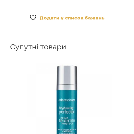
–
Балансуючий
крем
Додати у список бажань
для
обличчя
кількість
Супутні товари