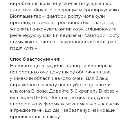
вироблення колагену та еластину, здійснює
антиглікаційну дію, покращує мікроциркуляцію.
Біоплацентарні фактори росту-молекули
протеїну, отримані з рослинної біо-плаценти,
живлять і виконують антивікову, зміцнюючу та
регенеруючу дію; Епідермальні Фактори Росту
стимулюють синтез гіалуронової кислоти, ріст і
поділ клітин.
Спосіб застосування:
Наносите двічі на день: вранці та ввечері на
попередньо очищену шкіру обличчя та шиї,
уникаючи області навколо очей. Для більш
вираженого ефекту поєднуйте з однією чи
кількома B-dose. Додайте 3-6 крапель B-dose у
ваш крем RHEA. Поєднання цих продуктів
створює нову формулу максимально насичену
інгредієнтами, що діє, і забезпечує найкраще
проникнення в шкіру.