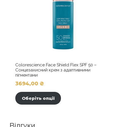
Colorescience Face Shield Flex SPF 50 –
Сонцезахисний крем з адаптивними
пігментами
3694,00
₴
Цей
товар
Оберіть опції
має
кілька
варіантів.
Параметри
Відгуки