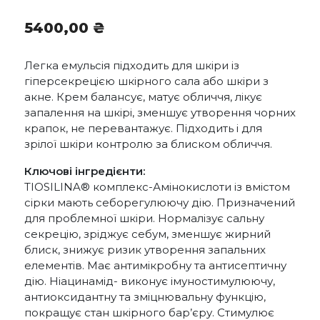
5400,00
₴
Легка емульсія підходить для шкіри із
гіперсекрецією шкірного сала або шкіри з
акне. Крем балансує, матує обличчя, лікує
запалення на шкірі, зменшує утворення чорних
крапок, не перевантажує. Підходить і для
зрілої шкіри контролю за блиском обличчя.
Ключові інгредієнти:
TIOSILINA® комплекс-Амінокислоти із вмістом
сірки мають себорегулюючу дію. Призначений
для проблемної шкіри. Нормалізує сальну
секрецію, зріджує себум, зменшує жирний
блиск, знижує ризик утворення запальних
елементів. Має антимікробну та антисептичну
дію. Ніацинамід- виконує імуностимулюючу,
антиоксидантну та зміцнювальну функцію,
покращує стан шкірного бар’єру. Стимулює