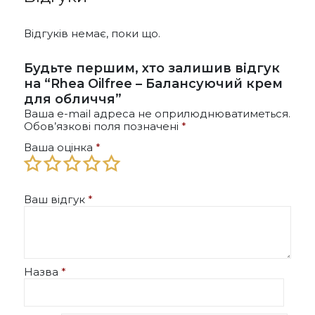
можна
вибрати
на
Відгуків немає, поки що.
сторінці
товару
Будьте першим, хто залишив відгук
на “Rhea Oilfree – Балансуючий крем
для обличчя”
Ваша e-mail адреса не оприлюднюватиметься.
Обов’язкові поля позначені
*
Ваша оцінка
*
Ваш відгук
*
Назва
*