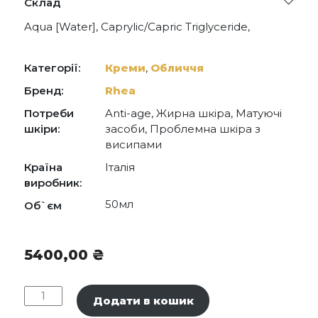
Склад
Aqua [Water], Caprylic/Capric Triglyceride,
Glycerin, Isopropyl Palmitate, Niacinamide,
Stearoxy Dimethicone, Ammonium
Acryloyldimethyltaurate/Vp Copolymer,
Категорії:
Креми
,
Обличчя
Ethoxydiglycol, Polyacrylate Crosspolymer-11,
Bakuchiol, Tocopheryl Acetate, Linseed Acid,
Бренд:
Rhea
Glycoproteins, Glutamic Acid, Threonine, Valine,
Потреби
Anti-age, Жирна шкіра, Матуючі
Acetyl Glutamine, Sh-Oligopeptide-1, Sh-
Oligopeptide-2, Sh-Polypeptide-1, Sh-
шкіри:
засоби, Проблемна шкіра з
Polypeptide-9, Sh-Polypeptide-11, Bacillus/Folic
висипами
Acid Ferment Filtrate Extract, Sodium
Hyaluronate, Phenoxyethanol, Polysorbate 20,
Країна
Італія
Parfum [Fragrance], Disodium Edta, Caprylyl
виробник:
Glycol, Lecithin, 1,2-Hexanediol, Ethylhexylglycerin.
50мл
Об`єм
5400,00
₴
Rhea
Додати в кошик
Oilfree