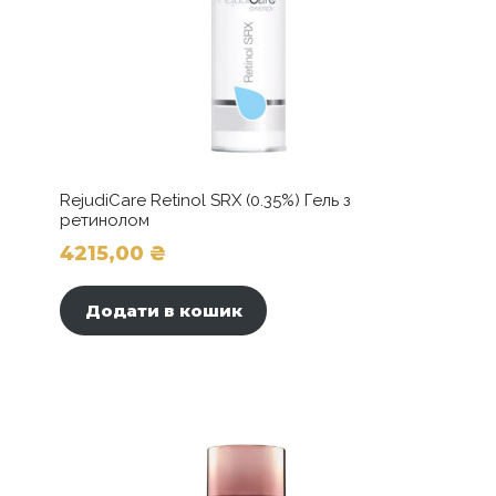
RejudiCare Retinol SRX (0.35%) Гель з
ретинолом
4215,00
₴
Додати в кошик