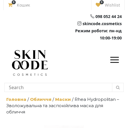
Skip
0
0
Кошик
Wishlist
to
content
098 052 44 24
skincode.cosmetics
Режим роботи: пн-нд
10:00-19:00
Головна
/
Обличчя
/
Маски
/ Rhea Hydropolitan –
Зволожувальна та заспокійлива маска для
обличчя