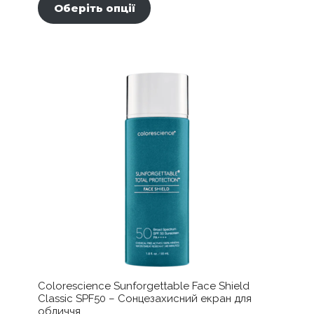
товар
Оберіть опції
має
кілька
варіантів.
Параметри
можна
вибрати
на
сторінці
товару
Colorescience Sunforgettable Face Shield
Classic SPF50 – Сонцезахисний екран для
обличчя