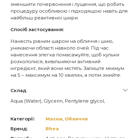
зменшити почервоніння і лущення, що робить
процедуру особливою і підходящою навіть для
найбільш реактивної шкіри.
Спосіб застосування:
Нанесіть рівним шаром на обличчя і шию,
уникаючи області навколо очей. Під час
нанесення злегка помасажуйте, щоб кульки
розкололися, вивільняючи активний
інгредієнт, який вони містять. Залиште мінімум
на 5 – максимум на 10 хвилин, а потім змийте.
Склад
Aqua (Water), Glycerin, Pentylene glycol,
Panthenol, Saccharide isomerate, Xylitylglucoside,
Anhydroxylitol, Xylitol, Hydrolyzed eruca sativa
leaf, Opuntia ficus-indica stem extract, Chondrus
Категорії:
Маски
,
Обличчя
crispus powder, Glutamic acid, Glycoproteins,
Threonine, Valine, Squalane, Bacillus ferment,
Бренд:
Rhea
Sodium acrylates crosspolymer-2,