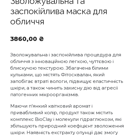
Зволожувальна та
заспокійлива маска для
обличчя
3860,00
₴
Зволожувальна і заспокійлива процедура для
обличчя з інноваційною легкою, чуттєвою і
блискучою текстурою. Збагачена білими
кульками, що містять Фітосквалан, який
запобігає втраті вологи, підвищує еластичність
шкіри, а також чинить захисну дію від агресії
патогенних мікроорганізмів.
Маючи п’янкий квітковий аромат і
привабливий колір, продукт також містить
комплекс BioClay і молекули гідраглюкози, які
збільшують природний коефіцієнт зволоження
шкіри. Наявність екстракту опунції дає змогу