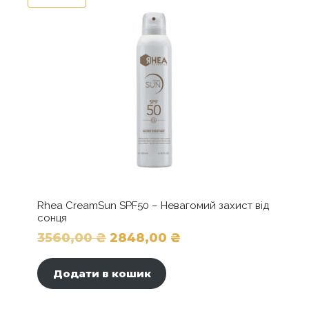
можна
вибрати
на
сторінці
товару
Rhea CreamSun SPF50 – Невагомий захист від
сонця
Оригінальна
Поточна
3560,00
₴
2848,00
₴
ціна:
ціна:
Додати в кошик
3560,00 ₴.
2848,00 ₴.