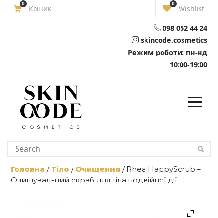
Skip
0
0
Кошик
Wishlist
to
content
098 052 44 24
skincode.cosmetics
Режим роботи: пн-нд
10:00-19:00
Головна
/
Тіло
/
Очищення
/ Rhea HappyScrub –
Очищувальний скраб для тіла подвійної дії