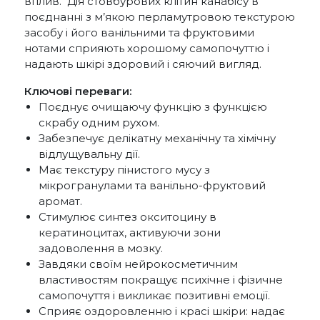
вплив. Дія стовбурових клітин канабісу в
поєднанні з м’якою перламутровою текстурою
засобу і його ванільними та фруктовими
нотами сприяють хорошому самопочуттю і
надають шкірі здоровий і сяючий вигляд.
Ключові переваги:
Поєднує очищаючу функцію з функцією
скрабу одним рухом.
Забезпечує делікатну механічну та хімічну
відлущувальну дії.
Має текстуру пінистого мусу з
мікрогранулами та ванільно-фруктовий
аромат.
Стимулює синтез окситоцину в
кератиноцитах, активуючи зони
задоволення в мозку.
Завдяки своїм нейрокосметичним
властивостям покращує психічне і фізичне
самопочуття і викликає позитивні емоції.
Сприяє оздоровленню і красі шкіри: надає