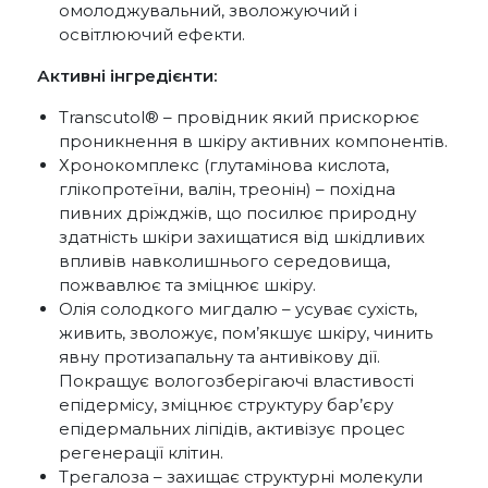
омолоджувальний, зволожуючий і
освітлюючий ефекти.
Активні інгредієнти:
Transcutol® – провідник який прискорює
проникнення в шкіру активних компонентів.
Хронокомплекс (глутамінова кислота,
глікопротеїни, валін, треонін) – похідна
пивних дріжджів, що посилює природну
здатність шкіри захищатися від шкідливих
впливів навколишнього середовища,
пожвавлює та зміцнює шкіру.
Олія солодкого мигдалю – усуває сухість,
живить, зволожує, пом’якшує шкіру, чинить
явну протизапальну та антивікову дії.
Покращує вологозберігаючі властивості
епідермісу, зміцнює структуру бар’єру
епідермальних ліпідів, активізує процес
регенерації клітин.
Трегалоза – захищає структурні молекули