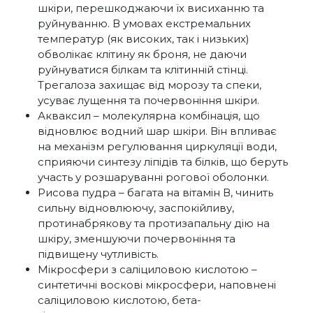
шкіри, перешкоджаючи їх висиханню та
руйнуванню. В умовах екстремальних
температур (як високих, так і низьких)
обволікає клітину як броня, не даючи
руйнуватися білкам та клітинній стінці.
Трегалоза захищає від морозу та спеки,
усуває лущення та почервоніння шкіри.
Акваксил – молекулярна комбінація, що
відновлює водний шар шкіри. Він впливає
на механізм регулювання циркуляції води,
сприяючи синтезу ліпідів та білків, що беруть
участь у розшаруванні рогової оболонки.
Рисова пудра – багата на вітамін В, чинить
сильну відновлюючу, заспокійливу,
протинабрякову та протизапальну дію на
шкіру, зменшуючи почервоніння та
підвищену чутливість.
Мікросфери з саліциловою кислотою –
синтетичні воскові мікросфери, наповнені
саліциловою кислотою, бета-