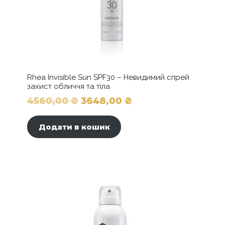
Rhea Invisible Sun SPF30 – Невидимий спрей
захист обличчя та тіла
Оригінальна
Поточна
4560,00
₴
3648,00
₴
ціна:
ціна:
Додати в кошик
4560,00 ₴.
3648,00 ₴.