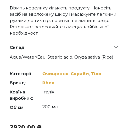
Візміть невелику кількість продукту. Нанесіть
засіб на зволожену шкіру і масажуйте легкими
рухами до тих пір, поки він не змінить колір.
Ретельно застосовуйте в місцях найбільшої
необхідності.
Склад
Aqua/Water/Eau, Stearic acid, Oryza sativa (Rice)
powder, Palmitic acid, Glycerin, Prunus amygdalus
dulcis (Sweet almond) oil, Cocamidopropyl
betaine, Potassium hydroxide, Sorbitan stearate,
Категорії:
Очищення
,
Скраби
,
Тіло
Ethoxydiglycol, Trehalose, Xylitylglucoside,
Anhydroxylitol, Cannabis sativa callus lysate,
Бренд:
Rhea
Tocopherol, Xylitol, Glutamic acid, Glycoproteins,
Країна
Італія
Threonine, Valine, Salicylic acid, Phenoxyethanol,
Parfum (Fragrance), Sodium chloride, Citrus
виробник:
aurantium dulcis (Orange) peel oil, Limonene,
200 мл
Об'єм
Synthetic wax, Caprylyl glycol, Polysorbate 60,
Disodium EDTA, CI 73360, Helianthus annuus
(Sunflower) seed oil, Ethylhexylglycerin, Pentylene
glycol, Sodium metabisulfite, Phytic acid,
2920,00
₴