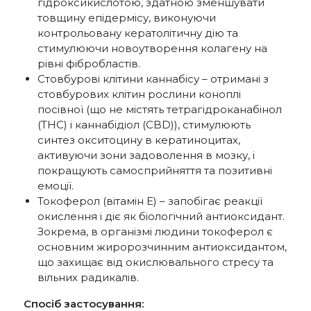
гідроксикислотою, здатною зменшувати
товщину епідермісу, виконуючи
контрольовану кератолітичну дію та
стимулюючи новоутворення колагену на
рівні фібробластів.
Стовбурові клітини каннабісу – отримані з
стовбурових клітин рослини коноплі
посівної (що не містять тетрагідроканабінол
(THC) і каннабідіол (CBD)), стимулюють
синтез окситоцину в кератиноцитах,
активуючи зони задоволення в мозку, і
покращують самосприйняття та позитивні
емоції.
Токоферол (вітамін Е) – запобігає реакції
окислення і діє як біологічний антиоксидант.
Зокрема, в організмі людини токоферол є
основним жиророзчинним антиоксидантом,
що захищає від окислювального стресу та
вільних радикалів.
Спосіб застосування: