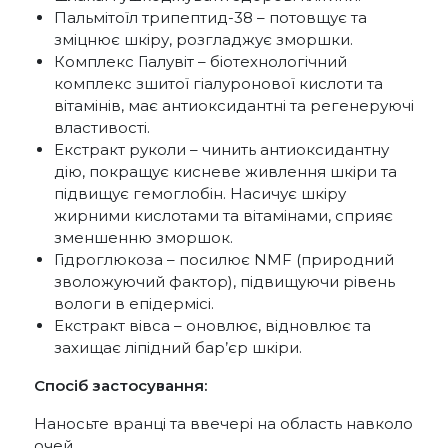
Пальмітоїл трипептид-38 – потовщує та
зміцнює шкіру, розгладжує зморшки.
Комплекс Гіалувіт – біотехнологічний
комплекс зшитої гіалуронової кислоти та
вітамінів, має антиоксидантні та регенеруючі
властивості.
Екстракт руколи – чинить антиоксидантну
дію, покращує кисневе живлення шкіри та
підвищує гемоглобін. Насичує шкіру
жирними кислотами та вітамінами, сприяє
зменшенню зморшок.
Гідроглюкоза – посилює NMF (природний
зволожуючий фактор), підвищуючи рівень
вологи в епідермісі.
Екстракт вівса – оновлює, відновлює та
захищає ліпідний бар’єр шкіри.
Спосіб застосування:
Наносьте вранці та ввечері на область навколо
очей.