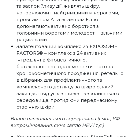
та заспокійливу дії, живлять шкіру,
наповнюючи її найціннішими мінералами,
провітаміном А та вітаміном Е, що
допомагають активно боротися з
головними ворогами молодості – вільними
радикалами.
Запатентований комплекс 24 EXPOSOME
FACTORS® – комплекс з 24 активних
інгредієнтів фітоцевтичного,
біотехнологічного, космецевтичного та
хронокосметичного походження, ретельно
відібраних для профілактичного та
комплексного догляду за шкірою, який
захищає її від усіх впливів навколишнього
середовища, протидіючи передчасному
старінню шкіри:
Вплив навколишнього середовища (смог, УФ-
випромінювання, синє світло HEV і т.д.)
Комплекс стовбурових клітин StemCell – має