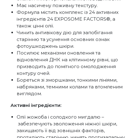
Має насичену поживну текстуру.
Формула містить комплекс із 24 активних
інгредієнтів 24 EXPOSOME FACTORS®, а
також цінні олії.
Чинить антивікову дію для запобігання
старінню та усунення основних ознак
фотоушкоджень шкіри.
Посилює механізми оновлення та
відновлення ДНК на клітинному рівні, що
призводить до помітного омолодження
контуру очей.
Бореться зі зморшками, тонкими лініями,
набряками, темними колами та втомленим
виглядом.
Активні інгредієнти:
Олії жожоба і солодкого мигдалю –
забезпечують зволоження ніжної шкіри,
захищають її від зовнішніх факторів,
протидіють старінню, чинять протизапальну