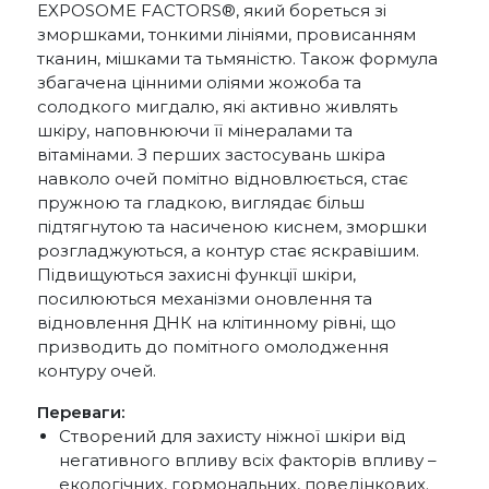
EXPOSOME FACTORS®, який бореться зі
зморшками, тонкими лініями, провисанням
тканин, мішками та тьмяністю. Також формула
збагачена цінними оліями жожоба та
солодкого мигдалю, які активно живлять
шкіру, наповнюючи її мінералами та
вітамінами. З перших застосувань шкіра
навколо очей помітно відновлюється, стає
пружною та гладкою, виглядає більш
підтягнутою та насиченою киснем, зморшки
розгладжуються, а контур стає яскравішим.
Підвищуються захисні функції шкіри,
посилюються механізми оновлення та
відновлення ДНК на клітинному рівні, що
призводить до помітного омолодження
контуру очей.
Переваги:
Створений для захисту ніжної шкіри від
негативного впливу всіх факторів впливу –
екологічних, гормональних, поведінкових.