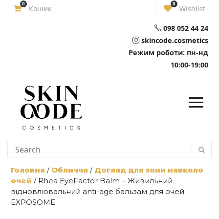
Skip
0
0
Кошик
Wishlist
to
content
098 052 44 24
skincode.cosmetics
Режим роботи: пн-нд
10:00-19:00
Головна
/
Обличчя
/
Догляд для зони навколо
очей
/ Rhea EyeFactor Balm – Живильний
відновлювальний anti-age бальзам для очей
EXPOSOME