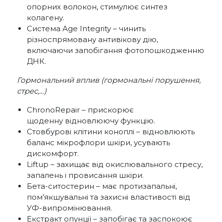
опорних волокон, стимулює синтез
колагену.
Система Age Integrity – чинить
різноспрямовану антивікову дію,
включаючи запобігання фотопошкодженню
ДНК.
Гормональний вплив (гормональні порушення,
стрес,…)
ChronoRepair – прискорює
щоденну відновлюючу функцію.
Стовбурові клітини коноплі – відновлюють
баланс мікрофлори шкіри, усувають
дискомфорт.
Liftup – захищає від окислювального стресу,
запалень і провисання шкіри.
Бета-ситостерин – має протизапальні,
пом’якшувальні та захисні властивості від
УФ-випромінювання.
Екстракт опунції – запобігає та заспокоює