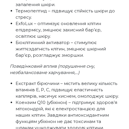
запалення шкіри.
Термопептид – підвищує стійкість шкіри до
стресу.
ExfoLux – оптимізує оновлення клітин
епідермісу, зміцнює захисний бар’єр,
освітлює шкіру.
Біоклітинний активатор – стимулює
життєздатність клітин, зміцнює шкірний
бар’єр, розгладжує зморшки.
Поведінковий вплив (порушення сну,
незбалансоване харчування,…)
Екстракт бірючини – містить велику кількість
вітамінів Е, Р, С, підвищує еластичність
капілярів, насичує киснем, омолоджує шкіру.
Коензим Q10 (убіхінон) – підтримує здоров’я
мітохондрій, які є електростанцією для
наших клітин. Завдяки антиоксидантним
функціям убіхінон не дає токсинам та
шлакам ушкоджувати здорові клітини.