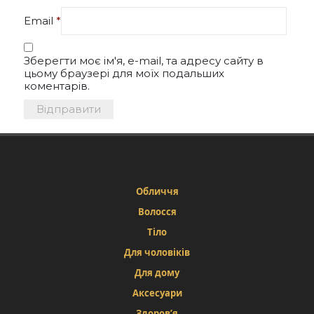
Email
*
Зберегти моє ім'я, e-mail, та адресу сайту в
цьому браузері для моїх подальших
коментарів.
Обличчя
Волосся
Тіло
Для чоловіків
Для дому
Аксесуари
Здоров’я