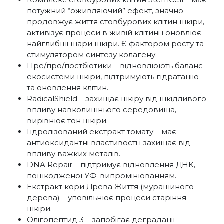
потужний “оживляючий” ефект, значно
продовжує життя стовбурових клітин шкіри,
активізує процеси в живій клітині і оновлює
найглибші шари шкіри. Є фактором росту та
стимулятором синтезу колагену.
Пре/про/постбіотики – відновлюють баланс
екосистеми шкіри, підтримують гідратацію
та оновлення клітин.
RadicalShield – захищає шкіру від шкідливого
впливу навколишнього середовища,
вирівнює тон шкіри.
Гідролізований екстракт томату – має
антиоксидантні властивості і захищає від
впливу важких металів.
DNA Repair – підтримує відновлення ДНК,
пошкодженої УФ-випромінюванням.
Екстракт кори Древа Життя (мурашиного
дерева) – уповільнює процеси старіння
шкіри.
Олігопептид 3 – запобігає деградації