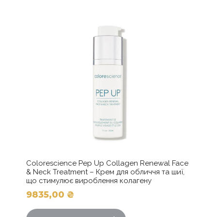
Параметри
можна
вибрати
на
сторінці
товару
Colorescience Pep Up Collagen Renewal Face
& Neck Treatment – Крем для обличчя та шиї,
що стимулює вироблення колагену
9835,00
₴