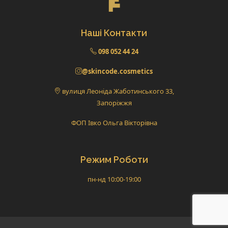
Наші Контакти
098 052 44 24
@skincode.cosmetics
вулиця Леоніда Жаботинського 33,
Запоріжжя
ФОП Івко Ольга Вікторівна
Режим Роботи
пн-нд 10:00-19:00