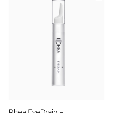
Rhea EyeDrain –