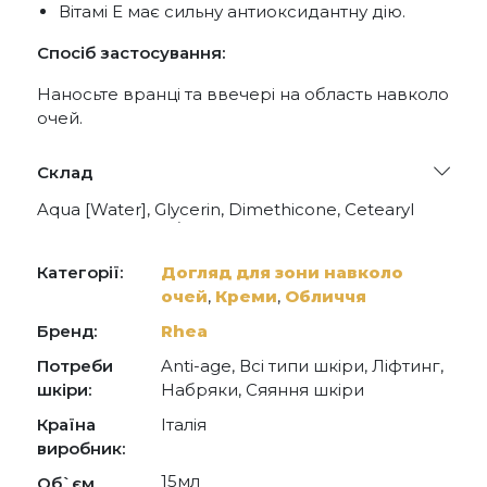
Вітамі Е ​​має сильну антиоксидантну дію.
Спосіб застосування:
Наносьте вранці та ввечері на область навколо
очей.
Склад
Aqua [Water], Glycerin, Dimethicone, Cetearyl
Alcohol, Caprylic/Capric Triglyceride, Ethylhexyl
Palmitate, Triticum Vulgare (Wheat) Germ Oil,
Astrocaryum Murumuru Seed Butter, Tocopheryl
Категорії:
Догляд для зони навколо
Acetate, Ceramide Np, Ceramide Ap, Ceramide
очей
,
Креми
,
Обличчя
Eop, Acetyl Tetrapeptide-5, Hydrolyzed Rice
Protein, Retinyl Palmitate, Glutamic Acid,
Бренд:
Rhea
Glycoproteins, Sodium Hyaluronate
Crosspolymer, Threonine, Valine, Glycine Soja
Потреби
Anti-age, Всі типи шкіри, Ліфтинг,
(Soybean) Protein, Phenoxyethanol, Superoxide
шкіри:
Набряки, Сяяння шкіри
Dismutase, Sodium Hyaluronate,
Dimethicone/Vinyl Dimethicone Crosspolymer,
Країна
Італія
Peg-20 Stearate, Polyacrylate Crosspolymer-11,
виробник:
Butylene Glycol, Carbomer, Triethanolamine,
15мл
Acrylates/C10-30 Alkyl Acrylate Crosspolymer,
Об`єм