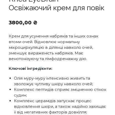
Освіжаючий крем для повік
3800,00
₴
Крем для усунення набряків та інших ознак
втоми очей. Відновлює нормальну
мікроциркуляцію в ділянці навколо очей,
зменшує вираженість набряків. Має
венотонізуючу та лімфодренажну дію.
Ключові інгредієнти:
Олія муру-муру інтенсивно живить та
зволожує чутливу шкіру навколо очей;
Комплекс пептидів сприяє зміцненню стінок
судин;
Комплекс церамідів запускає процес
відновлення шкіри, а також надійно захищає
її від негативних факторів довкілля;