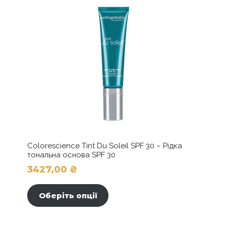
Colorescience Tint Du Soleil SPF 30 – Рідка
тональна основа SPF 30
3427,00
₴
Цей
товар
Оберіть опції
має
кілька
варіантів.