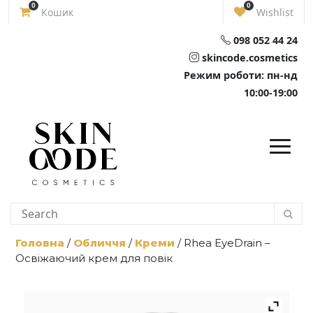
Skip
0
0
Кошик
Wishlist
to
content
098 052 44 24
skincode.cosmetics
Режим роботи: пн-нд
10:00-19:00
Головна
/
Обличчя
/
Креми
/ Rhea EyeDrain –
Освіжаючий крем для повік