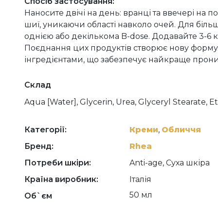
Спосіб застосування:
Наносите двічі на день: вранці та ввечері на
шиї, уникаючи області навколо очей. Для біл
однією або декількома B-dose. Додавайте 3-6 
Поєднання цих продуктів створює нову форм
інгредієнтами, що забезпечує найкраще прони
Склад
Aqua [Water], Glycerin, Urea, Glyceryl Stearate,
Stearate, Cetearyl Alcohol, Triticum Vulgare (Whe
Hydrogenated Polyisobutene, Ethoxydiglycol, Sim
Polyacrylate Crosspolymer-11, Dimethicone, Panth
Категорії:
Креми
,
Обличчя
Palmitate, Retinyl Palmitate, Sodium Hyaluronate
Бренд:
Rhea
Glutamine, Glutamic Acid, Capsicum Annuum Fruit 
Valine, Threonine, Dipeptide Diaminobutyroyl Benz
Потреби шкіри:
Anti-age, Суха шкіра
Ferment Filtrate Extract, Sh- Oligopeptide-1, Sh-
Polypeptide-1, Sh-Polypeptide-9, Sh-Oligopeptide
Країна виробник:
Італія
Glycol, Parfum [Fragrance], Pentylene Glycol, Diso
Hexanediol, Helianthus Annuus (Sunflower) See
50 мл
Об`єм
Hydroxide, Ethylhexylglycerin, Tocopherol, Diso
Sodium Phosphate, Limonene, Linalool.