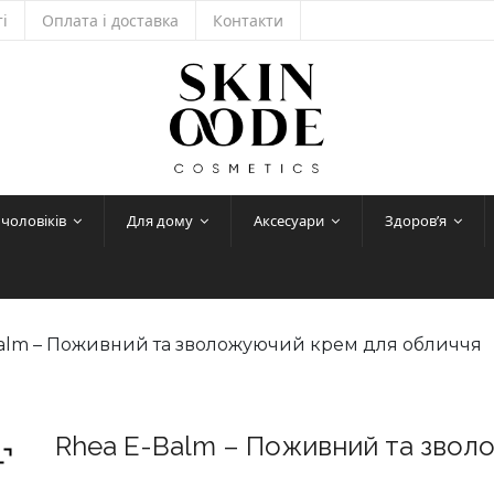
і
Оплата і доставка
Контакти
 чоловіків
Для дому
Аксесуари
Здоров’я
Balm – Поживний та зволожуючий крем для обличчя
Rhea E-Balm – Поживний та звол