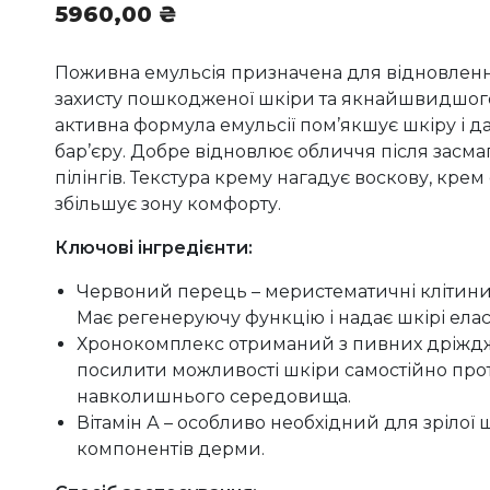
5960,00
₴
Поживна емульсія призначена для відновлення 
захисту пошкодженої шкіри та якнайшвидшого 
активна формула емульсії пом’якшує шкіру і д
бар’єру. Добре відновлює обличчя після засма
пілінгів. Текстура крему нагадує воскову, крем 
збільшує зону комфорту.
Ключові інгредієнти:
Червоний перець – меристематичні клітини,
Має регенеруючу функцію і надає шкірі еласт
Хронокомплекс отриманий з пивних дріжджі
посилити можливості шкіри самостійно про
навколишнього середовища.
Вітамін А – особливо необхідний для зрілої
компонентів дерми.