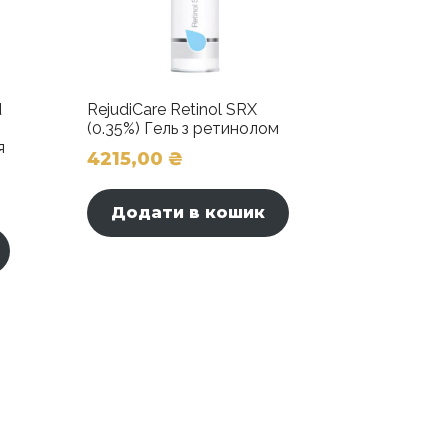
d
RejudiCare Retinol SRX
(0.35%) Гель з ретинолом
я
4215,00
₴
Додати в кошик