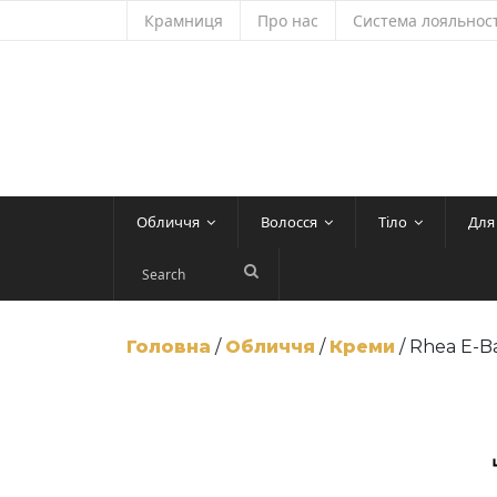
Skip
Крамниця
Про нас
Система лояльност
to
content
Обличчя
Волосся
Тіло
Для
Головна
/
Обличчя
/
Креми
/ Rhea E-