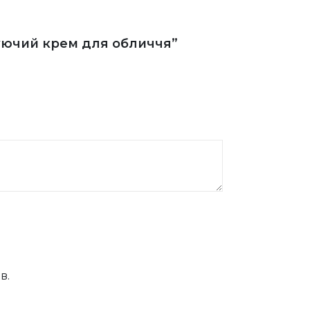
жуючий крем для обличчя”
в.