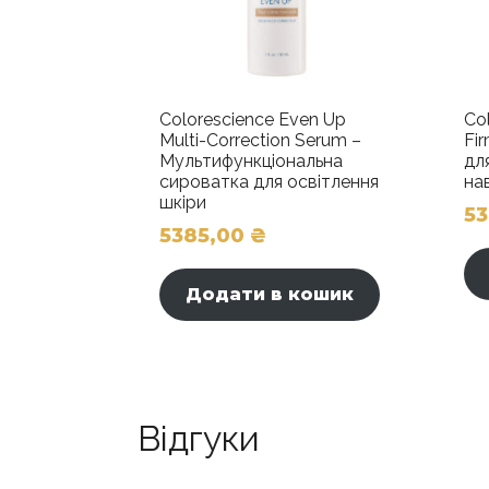
Colorescience Even Up
Co
Multi-Correction Serum –
Fi
Мультифункціональна
дл
сироватка для освітлення
на
шкіри
5
5385,00
₴
Додати в кошик
Відгуки