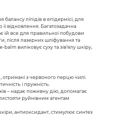
балансу ліпідів в епідермісі, для
її відновлення. Багатозадачна
ає їй все для правильної побудови
ги, після лазерних шліфування та
e-balm виліковує суху та зів’ялу шкіру,
 отримані з червоного перцю чилі.
ичність і пружність.
в – надає поживну дію, допомагає
тистояти руйнівним агентам
 шкіри, антиоксидант, стимулює синтез