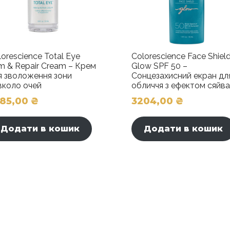
lorescience Total Eye
Colorescience Face Shiel
rm & Repair Cream – Крем
Glow SPF 50 –
я зволоження зони
Сонцезахисний екран дл
вколо очей
обличчя з ефектом сяйва
385,00
₴
3204,00
₴
Додати в кошик
Додати в кошик