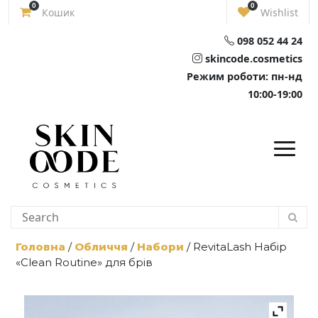
Skip
0
0
Кошик
Wishlist
to
content
098 052 44 24
skincode.cosmetics
Режим роботи: пн-нд
10:00-19:00
Головна
/
Обличчя
/
Набори
/ RevitaLash Набір
«Clean Routine» для брів