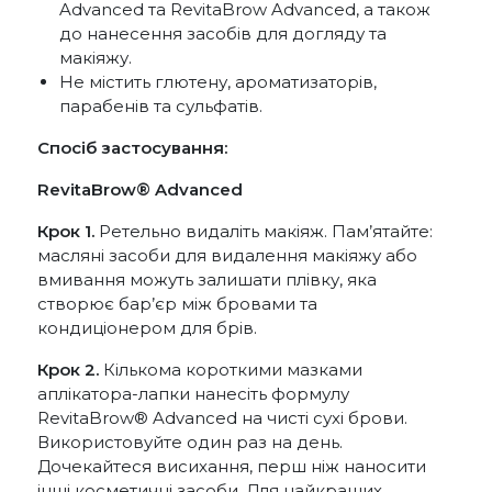
Advanced та RevitaBrow Advanced, а також
до нанесення засобів для догляду та
макіяжу.
Не містить глютену, ароматизаторів,
парабенів та сульфатів.
Спосіб застосування:
RevitaBrow® Advanced
Крок 1.
Ретельно видаліть макіяж. Пам’ятайте:
масляні засоби для видалення макіяжу або
вмивання можуть залишати плівку, яка
створює бар’єр між бровами та
кондиціонером для брів.
Крок 2.
Кількома короткими мазками
аплікатора-лапки нанесіть формулу
RevitaBrow® Advanced на чисті сухі брови.
Використовуйте один раз на день.
Дочекайтеся висихання, перш ніж наносити
інші косметичні засоби. Для найкращих