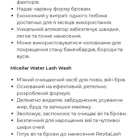
факторів.
Надає чарівну форму бровам.
Економний у витраті: одного тюбика
достатньо для 4 місяців використання.
Унікальний аплікатор забезпечує швидке,
легке та точне нанесення.
Може використовуватися чоловіками для
покращення стану бакенбардів, бороди та
вусів.
Micellar Water Lash Wash
М’який очищаючий засіб для повік, вій і брів.
Оснований на ефективній, ретельно
розробленій формулі.
Делікатно видаляє забруднення, усуваючи
жир, бруд та залишки макіяжу.
Зволожує, заспокоює та очищає вії та брови.
Безпечний для нарощених вій та чутливої ​​
шкіри очей.
Готує вії та брови до нанесення RevitaLash