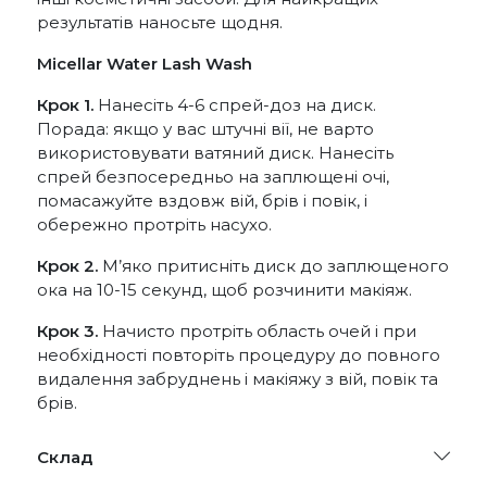
результатів наносьте щодня.
Micellar Water Lash Wash
Крок 1.
Нанесіть 4-6 спрей-доз на диск.
Порада: якщо у вас штучні вії, не варто
використовувати ватяний диск. Нанесіть
спрей безпосередньо на заплющені очі,
помасажуйте вздовж вій, брів і повік, і
обережно протріть насухо.
Крок 2.
М’яко притисніть диск до заплющеного
ока на 10-15 секунд, щоб розчинити макіяж.
Крок 3.
Начисто протріть область очей і при
необхідності повторіть процедуру до повного
видалення забруднень і макіяжу з вій, повік та
брів.
Склад