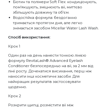
Біотин та полімери Soft Flex: кондиціонують,
пом’якшують, зміцнюють вії, миттєво
збільшують довжину та об’єм.
Водостійка формула: бездоганно
тримається протягом дня, але легко
знімається засобом Micellar Water Lash Wash.
Спосіб використання:
Крок 1
Один раз на день нанести тонкою лінією
формулу RevitaLash® Advanced Eyelash
Conditioner безпосередньо на вії, за 2 мм від
лінії росту. Дочекатися висихання, перш ніж
наносити інші косметичні засоби. Для
найкращих результатів застосовувати
щоденно.
Крок 2
Розкрити щипці, розмістити вії між