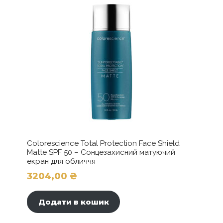
Stearate, C18-36 Acid Triglyceride, Polybutene,
PVP, Cetyl Palmitate, Candelilla Cera,
PVP/eicosene Copolymer, Stearic Acid, Steareth-
20, Cera Carnauba, Steareth-2, Xanthan Gum,
Aminomethyl Propanol, Panthenol, Biotin,
Calendula Officinalis Extract, Camelia Sinensis
Extract, Rosmarinus Officinalis Extract,
Phenylpropanol, Propanediol, Caprylyl Glycol,
Tocopherol, CI 77491, CI 77492, CI 77499, CI
77007.
Colorescience Total Protection Face Shield
Matte SPF 50 – Сонцезахисний матуючий
екран для обличчя
3204,00
₴
Додати в кошик