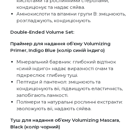
кислотами та рослинними стеролами,
кондиціонує та надає сяйва.
Амінокислоти та вітаміни групи В: зміцнюють,
розгладжують, кондиціонують.
Double-Ended Volume Set:
Праймер для надання об’єму Volumizing
Primer, Indigo Blue (колір синій індиго)
Мінеральний барвник: глибокий відтінок
«синій індиго» надає виразності очам та
підкреслює глибину туші.
Пептиди й пантенол: зміцнюють та
кондиціонують вії, підвищують еластичність,
запобігають ламкості.
Полімери та натуральні рослинні екстракти:
зволожують вії, надають сяйва.
Туш для надання об’єму Volumizing Mascara,
Black (колір чорний)