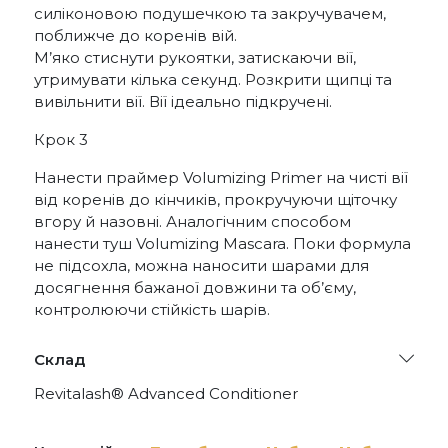
силіконовою подушечкою та закручувачем,
поближче до коренів вій.
М’яко стиснути рукоятки, затискаючи вії,
утримувати кілька секунд. Розкрити щипці та
вивільнити вії. Вії ідеально підкручені.
Крок 3
Нанести праймер Volumizing Primer на чисті вії
від коренів до кінчиків, прокручуючи щіточку
вгору й назовні. Аналогічним способом
нанести туш Volumizing Mascara. Поки формула
не підсохла, можна наносити шарами для
досягнення бажаної довжини та об’єму,
контролюючи стійкість шарів.
Склад
Revitalash® Advanced Conditioner
Aqua, Glycerin, Biotin, Cellulose Gum,
Phenoxyethanol, Chlorphenesin, Disodium