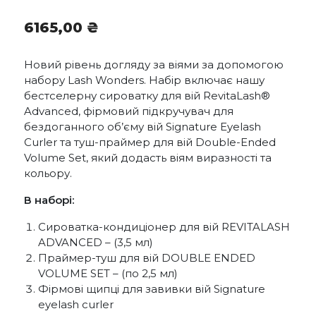
6165,00
₴
Новий рівень догляду за віями за допомогою
набору Lash Wonders. Набір включає нашу
бестселерну сироватку для вій RevitaLash®
Advanced, фірмовий підкручувач для
бездоганного об’єму вій Signature Eyelash
Curler та туш-праймер для вій Double-Ended
Volume Set, який додасть віям виразності та
кольору.
В наборі:
Сироватка-кондиціонер для вій REVITALASH
ADVANCED – (3,5 мл)
Праймер-туш для вій DOUBLE ENDED
VOLUME SET – (по 2,5 мл)
Фірмові щипці для завивки вій Signature
eyelash curler