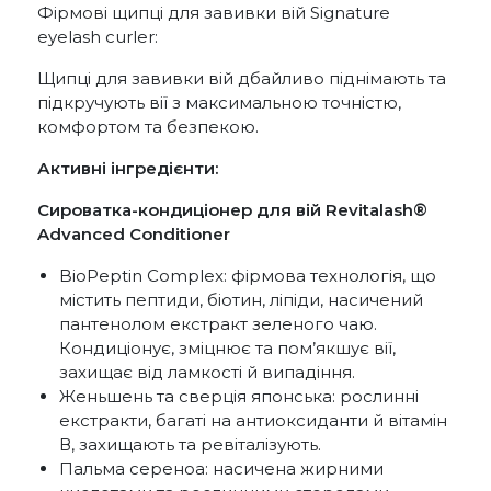
Фірмові щипці для завивки вій Signature
eyelash curler:
Щипці для завивки вій дбайливо піднімають та
підкручують вії з максимальною точністю,
комфортом та безпекою.
Активні інгредієнти:
Сироватка-кондиціонер для вій Revitalash®
Advanced Conditioner
BioPeptin Complex: фірмова технологія, що
містить пептиди, біотин, ліпіди, насичений
пантенолом екстракт зеленого чаю.
Кондиціонує, зміцнює та пом’якшує вії,
захищає від ламкості й випадіння.
Женьшень та сверція японська: рослинні
екстракти, багаті на антиоксиданти й вітамін
В, захищають та ревіталізують.
Пальма сереноа: насичена жирними