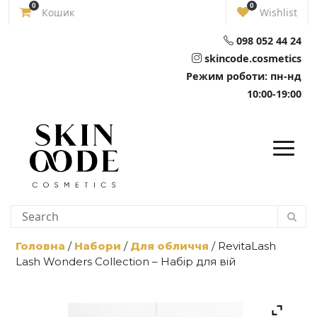
Skip
0
0
Кошик
Wishlist
to
content
098 052 44 24
skincode.cosmetics
Режим роботи: пн-нд
10:00-19:00
Головна
/
Набори
/
Для обличчя
/ RevitaLash
Lash Wonders Collection – Набір для вій