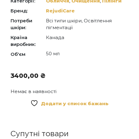
Категорії:
Обличчя
,
Очищення
,
Пілінги
Spinosa Kernel Oil, Butylene Glycol Cocoate,
Ethylcellulose, Xanthan Gum, Chlorphenesin.
Бренд:
RejudiCare
Потреби
Всі типи шкіри, Освітлення
шкіри:
пігментації
Країна
Канада
виробник:
50 мл
Об'єм
3400,00
₴
Немає в наявності
Додати у список бажань
Супутні товари