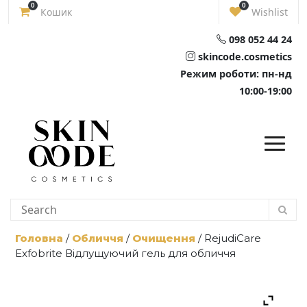
Skip
0
0
Кошик
Wishlist
to
content
098 052 44 24
skincode.cosmetics
Режим роботи: пн-нд
10:00-19:00
Головна
/
Обличчя
/
Очищення
/ RejudiCare
Exfobrite Відлущуючий гель для обличчя