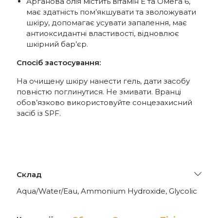
Арганова олія містить вітамін Е та Омега 6,
має здатність пом’якшувати та зволожувати
шкіру, допомагає усувати запалення, має
антиоксидантні властивості, відновлює
шкірний бар’єр.
Спосіб застосування:
На очищену шкіру нанести гель, дати засобу
повністю поглинутися. Не змивати. Вранці
обов’язково використовуйте сонцезахисний
засіб із SPF.
Склад
Aqua/Water/Eau, Ammonium Hydroxide, Glycolic
Acid, Mandelic Acid, Isostearyl Alcohol,
Propylheptyl Caprylate, Glycerin, Octyldodecyl
Myristate, Capparis Spinosa Fruit Extract, Argania