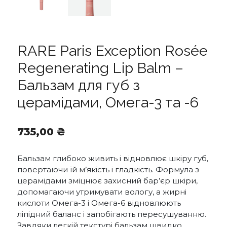
RARE Paris Exception Rosée
Regenerating Lip Balm –
Бальзам для губ з
церамідами, Омега-3 та -6
735,00
₴
Бальзам глибоко живить і відновлює шкіру губ,
повертаючи їй м’якість і гладкість. Формула з
церамідами зміцнює захисний бар’єр шкіри,
допомагаючи утримувати вологу, а жирні
кислоти Омега-3 і Омега-6 відновлюють
ліпідний баланс і запобігають пересушуванню.
Завдяки легкій текстурі бальзам швидко