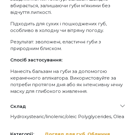
вбирається, залишаючи губи м’якими без
відчуття липкості.
Підходить для сухих і пошкоджених губ,
особливо в холодну чи вітряну погоду.
Результат: зволожені, еластичні губи з
природним блиском.
Спосіб застосування:
Нанесіть бальзам на губи за допомогою
керамічного аплікатора. Використовуйте за
потреби протягом дня або як інтенсивну нічну
маску для глибокого живлення.
Склад
Hydroxystearic/linolenic/oleic Polyglycerides, Olea
Europaea (olive) Fruit Oil, Ricinus Communis
(castor) Seed Oil, Glyceryl Dioleate, Polyglyceryl-3
Diisostearate, Cera Alba, Candelilla Cera, Aroma,
Категорії:
Догляд для губ
,
Обличчя