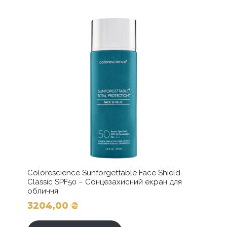
губ
з
церамідами,
Омега-3
та
-6
кількість
Colorescience Sunforgettable Face Shield
Classic SPF50 – Сонцезахисний екран для
обличчя
3204,00
₴