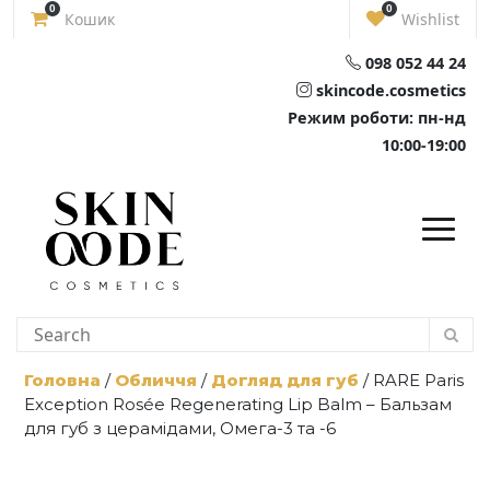
Skip
0
0
Кошик
Wishlist
to
content
098 052 44 24
skincode.cosmetics
Режим роботи: пн-нд
10:00-19:00
Головна
/
Обличчя
/
Догляд для губ
/ RARE Paris
Exception Rosée Regenerating Lip Balm – Бальзам
для губ з церамідами, Омега-3 та -6