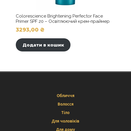
Colorescience Brightening Perfector Face
Primer SPF 20 – Освітлюючий крем-праймер
3293,00
₴
Додати в кошик
Обличчя
Волосся
Тіло
Для чоловіків
Для дому