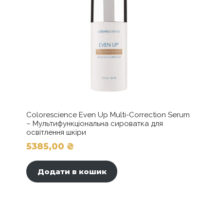
і
скволаном
кількість
Colorescience Even Up Multi-Correction Serum
– Мультифункціональна сироватка для
освітлення шкіри
5385,00
₴
Додати в кошик