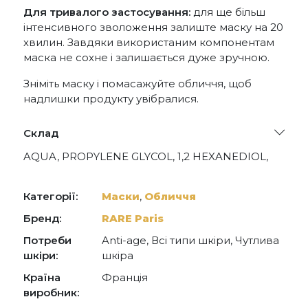
Для тривалого застосування:
для ще більш
інтенсивного зволоження залиште маску на 20
хвилин. Завдяки використаним компонентам
маска не сохне і залишається дуже зручною.
Зніміть маску і помасажуйте обличчя, щоб
надлишки продукту увібралися.
Склад
AQUA, PROPYLENE GLYCOL, 1,2 HEXANEDIOL,
HYDROXYETHYLCELLULOSE, XANTHAN GUM,
DIPOTASSIUM GLYCYRRHIZATE, SODIUM
HYALURONATE, PEG-40 HYDROGENATED
Категорії:
Маски
,
Обличчя
CASTOR OIL, CAPRYLHYDROXAMIC ACID,
GLYCERIN, SQUALANE, GLUCOSYL CERAMIDE,
Бренд:
RARE Paris
PENTYLENE GLYCOL, PARFUM,
Потреби
Anti-age, Всі типи шкіри, Чутлива
TRIETHANOLAMINE, HEXYL CINNAMAL
шкіри:
шкіра
Країна
Франція
виробник: