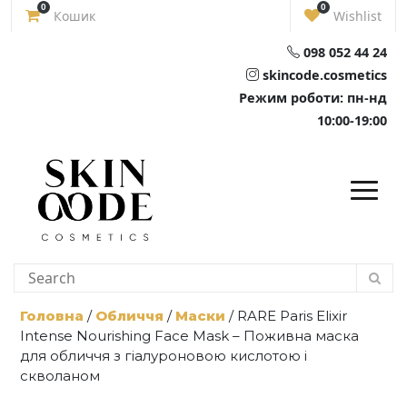
Skip
0
0
Кошик
Wishlist
to
content
098 052 44 24
skincode.cosmetics
Режим роботи: пн-нд
10:00-19:00
Головна
/
Обличчя
/
Маски
/ RARE Paris Elixir
Intense Nourishing Face Mask – Поживна маска
для обличчя з гіалуроновою кислотою і
скволаном