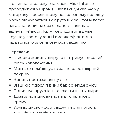
Поживна і зволожуюча маска Elixir Intense
проводиться у Франції. Завдяки унікальному
матеріалу – рослинному целюлозному волокну,
маска відчувається як друга шкіра – тому легко
лягає на обличчя без складок і залишає
відчуття м’якості. Крім того, що вона дуже
зручна у застосуванні і високоефективна,
піддається біологічному розкладанню.
Переваги:
Глибоко живить шкіру та підтримує високий
рівень зволоження.
Миттєво пом’якшує та заспокоює шкірний
покрив.
Чинить протизапальну дію.
Зміцнює гідроліпідний бар’єр епідермісу.
Підвищує пружність та еластичність шкіри.
Дозволяє відмовитись від тонального
крему.
Усуває дискомфорт, відчуття стягнутості,
тьмяність чи сухість шкіри.