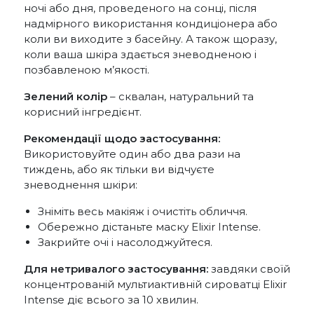
ночі або дня, проведеного на сонці, після
надмірного використання кондиціонера або
коли ви виходите з басейну. А також щоразу,
коли ваша шкіра здається зневодненою і
позбавленою м’якості.
Зелений колір
– сквалан, натуральний та
корисний інгредієнт.
Рекомендації щодо застосування:
Використовуйте один або два рази на
тиждень, або як тільки ви відчуєте
зневоднення шкіри:
Зніміть весь макіяж і очистіть обличчя.
Обережно дістаньте маску Elixir Intense.
Закрийте очі і насолоджуйтеся.
Для нетривалого застосування:
завдяки своїй
концентрованій мультиактивній сироватці Elixir
Intense діє всього за 10 хвилин.