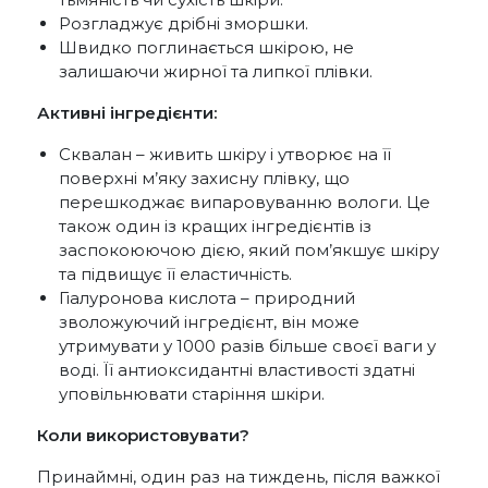
Розгладжує дрібні зморшки.
Швидко поглинається шкірою, не
залишаючи жирної та липкої плівки.
Активні інгредієнти:
Сквалан – живить шкіру і утворює на її
поверхні м’яку захисну плівку, що
перешкоджає випаровуванню вологи. Це
також один із кращих інгредієнтів із
заспокоюючою дією, який пом’якшує шкіру
та підвищує її еластичність.
Гіалуронова кислота – природний
зволожуючий інгредієнт, він може
утримувати у 1000 разів більше своєї ваги у
воді. Її антиоксидантні властивості здатні
уповільнювати старіння шкіри.
Коли використовувати?
Принаймні, один раз на тиждень, після важкої