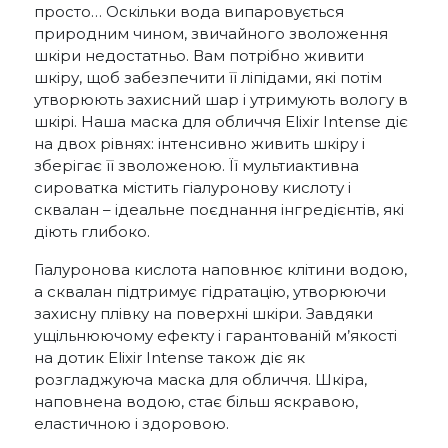
просто… Оскільки вода випаровується
природним чином, звичайного зволоження
шкіри недостатньо. Вам потрібно живити
шкіру, щоб забезпечити її ліпідами, які потім
утворюють захисний шар і утримують вологу в
шкірі. Наша маска для обличчя Elixir Intense діє
на двох рівнях: інтенсивно живить шкіру і
зберігає її зволоженою. Її мультиактивна
сироватка містить гіалуронову кислоту і
сквалан – ідеальне поєднання інгредієнтів, які
діють глибоко.
Гіалуронова кислота наповнює клітини водою,
а сквалан підтримує гідратацію, утворюючи
захисну плівку на поверхні шкіри. Завдяки
ущільнюючому ефекту і гарантованій м’якості
на дотик Elixir Intense також діє як
розгладжуюча маска для обличчя. Шкіра,
наповнена водою, стає більш яскравою,
еластичною і здоровою.