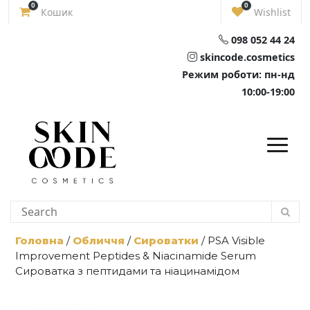
Skip
0
0
Кошик
Wishlist
to
content
098 052 44 24
skincode.cosmetics
Режим роботи: пн-нд
10:00-19:00
Головна
/
Обличчя
/
Сироватки
/ PSA Visible
Improvement Peptides & Niacinamide Serum
Сироватка з пептидами та ніацинамідом