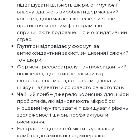
підвищувати щільність шкіри, стимулює її
власну здатність виробляти дермальний
колаген, допомагає шкірі ефективніше
протистояти різним факторам, що
спричиняють подразнення й оксидативний
стрес.
Глутатіон відповідає у формулі за
антиоксидантний захист, зміцнення і сяючий
тон шкіри.
Фермент ресвератролу – антиоксидантний
поліфенол, що захищає клітини від
фотостаріння, має здатність зміцнювати
шкіру і надавати їй яскравого свіжого тону.
Чайний гриб – джерело корисних для шкіри
пробіотиків, які відновлюють мікробіом і
місцевий імунітет, здатні підвищувати рівень
зволоженості шкіри, профілактувати
висипання.
Екстракт водоростей містить унікальну
комбінацію амінокислот, мінералів і