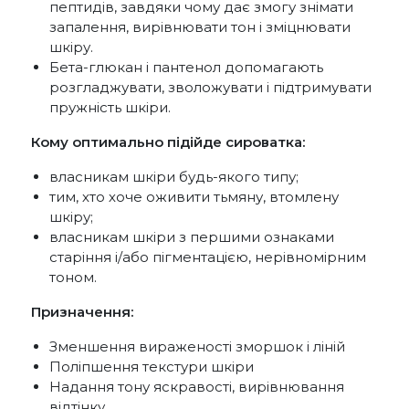
пептидів, завдяки чому дає змогу знімати
запалення, вирівнювати тон і зміцнювати
шкіру.
Бета-глюкан і пантенол допомагають
розгладжувати, зволожувати і підтримувати
пружність шкіри.
Кому оптимально підійде сироватка:
власникам шкіри будь-якого типу;
тим, хто хоче оживити тьмяну, втомлену
шкіру;
власникам шкіри з першими ознаками
старіння і/або пігментацією, нерівномірним
тоном.
Призначення:
Зменшення вираженості зморшок і ліній
Поліпшення текстури шкіри
Надання тону яскравості, вирівнювання
відтінку