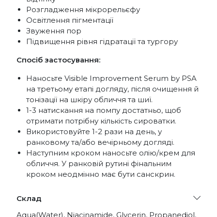
Розгладження мікрорельєфу
Освітлення пігментації
Звуження пор
Підвищення рівня гідратації та тургору
Спосіб застосування:
Наносьте Visible Improvement Serum by PSA
на третьому етапі догляду, після очищення й
тонізації на шкіру обличчя та шиї.
1-3 натискання на помпу достатньо, щоб
отримати потрібну кількість сироватки.
Використовуйте 1-2 рази на день, у
ранковому та/або вечірньому догляді.
Наступним кроком наносьте олію/крем для
обличчя. У ранковій рутині фінальним
кроком неодмінно має бути санскрин.
Склад
Aqua(Water), Niacinamide, Glycerin, Propanediol,