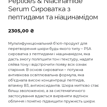
Peptides & Niacinamide
Serum Сироватка з
пептидами та ніацинамідом
2305,00
₴
Мультифункціональний б’юті-продукт для
перетворення шкіри будь-якого типу – PSA
сироватка з пептидами і ніацинамідом, яка
дасть змогу поліпшити тон і текстуру, надати
сяйва тону і відстрочити появу всіх ознак
старіння. В основі сироватки – потужна
антивікова освітлювальна формула, яка
об’єднала високі концентрації пептидів,
вітаміну В3, антиоксидантів. Шкіра миттєво стає
більш зволоженою, а за систематичного
застосування вдається вирівняти відтінок
обличчя і помітно підвищити пружність шкіри.