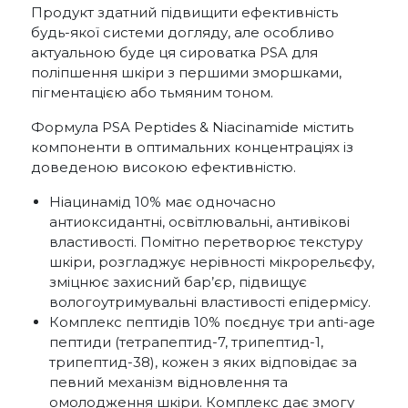
Продукт здатний підвищити ефективність
будь-якої системи догляду, але особливо
актуальною буде ця сироватка PSA для
поліпшення шкіри з першими зморшками,
пігментацією або тьмяним тоном.
Формула PSA Peptides & Niacinamide містить
компоненти в оптимальних концентраціях із
доведеною високою ефективністю.
Ніацинамід 10% має одночасно
антиоксидантні, освітлювальні, антивікові
властивості. Помітно перетворює текстуру
шкіри, розгладжує нерівності мікрорельєфу,
зміцнює захисний бар’єр, підвищує
вологоутримувальні властивості епідермісу.
Комплекс пептидів 10% поєднує три anti-age
пептиди (тетрапептид-7, трипептид-1,
трипептид-38), кожен з яких відповідає за
певний механізм відновлення та
омолодження шкіри. Комплекс дає змогу