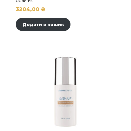
обличчя
3204,00
₴
Додати в кошик