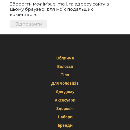
Зберегти моє ім'я, e-mail, та адресу сайту в
цьому браузері для моїх подальших
коментарів.
Обличчя
Волосся
Тіло
Для чоловіків
Для дому
Аксесуари
Здоров’я
Набори
Бренди