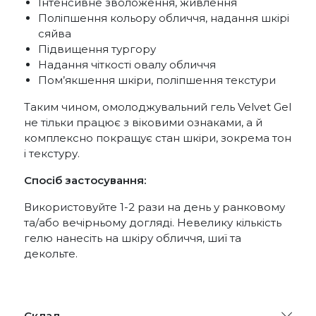
Інтенсивне зволоження, живлення
Поліпшення кольору обличчя, надання шкірі
сяйва
Підвищення тургору
Надання чіткості овалу обличчя
Пом’якшення шкіри, поліпшення текстури
Таким чином, омолоджувальний гель Velvet Gel
не тільки працює з віковими ознаками, а й
комплексно покращує стан шкіри, зокрема тон
і текстуру.
Спосіб застосування:
Використовуйте 1-2 рази на день у ранковому
та/або вечірньому догляді. Невелику кількість
гелю нанесіть на шкіру обличчя, шиї та
декольте.
Склад