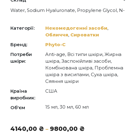
Water, Sodium Hyaluronate, Propylene Glycol, N-
Acetyl L-Carnitine, L-Lysine, L-Glycine, L-
Glutamine, Niacin (Vitamin B3), Cyanocobalamin
(Vitamin B12), Phenoxyethanol.
Категорії:
Некомедогенні засоби
,
Обличчя
,
Сироватки
Бренд:
Phyto-С
Потреби
Anti-age, Всі типи шкіри, Жирна
шкіри:
шкіра, Заспокійливі засоби,
Комбінована шкіра, Проблемна
шкіра з висипами, Суха шкіра,
Сяяння шкіри
Країна
США
виробник:
15 мл, 30 мл, 60 мл
Об'єм
Діапазон
4140,00
₴
9800,00
₴
–
цін: