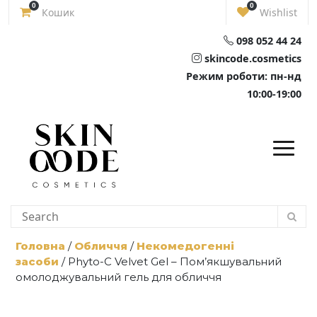
Skip
0
0
Кошик
Wishlist
to
content
098 052 44 24
skincode.cosmetics
Режим роботи: пн-нд
10:00-19:00
Головна
/
Обличчя
/
Некомедогенні
засоби
/ Phyto-C Velvet Gel – Пом’якшувальний
омолоджувальний гель для обличчя