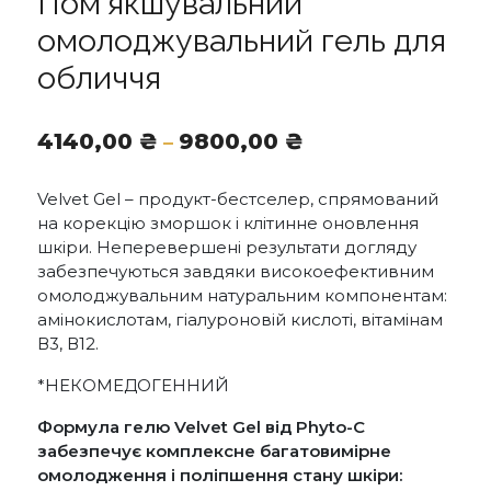
Пом’якшувальний
омолоджувальний гель для
обличчя
Діапазон
4140,00
₴
9800,00
₴
–
цін:
від
Velvet Gel – продукт-бестселер, спрямований
4140,00 ₴
на корекцію зморшок і клітинне оновлення
до
шкіри. Неперевершені результати догляду
9800,00 ₴
забезпечуються завдяки високоефективним
омолоджувальним натуральним компонентам:
амінокислотам, гіалуроновій кислоті, вітамінам
В3, В12.
*НЕКОМЕДОГЕННИЙ
Формула гелю Velvet Gel від Phyto-C
забезпечує комплексне багатовимірне
омолодження і поліпшення стану шкіри: