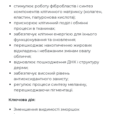
стимулює роботу фібробластів і синтез
компонентів клітинного матриксу (колаген,
еластин, гіалуронова кислота);
прискорює клітинний поділ і обмінні
процеси в тканинах;
забезпечує клітини енергією для їхнього
функціонування та оновлення;
перешкоджає накопиченню жирових
відкладень і небажаним змінам овалу
обличчя;
відновлює пошкодження ДНК і структуру
дерми;
забезпечує високий рівень
антиоксидантного захисту;
регулює процеси синтезу меланіну,
перешкоджаючи пігментації.
Ключова дія:
Зменшення видимості зморшок