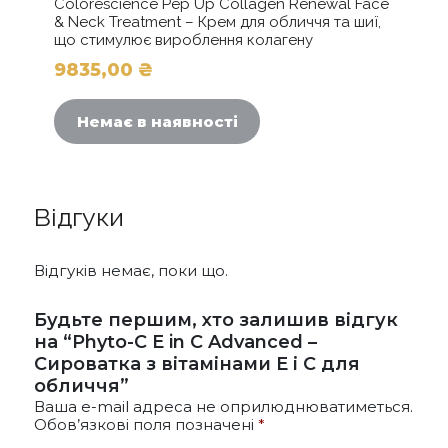
Colorescience Pep Up Collagen Renewal Face
& Neck Treatment – Крем для обличчя та шиї,
що стимулює вироблення колагену
9835,00
₴
Немає в наявності
Відгуки
Відгуків немає, поки що.
Будьте першим, хто залишив відгук
на “Phyto-C E in C Advanced –
Сироватка з вітамінами Е і С для
обличчя”
Ваша e-mail адреса не оприлюднюватиметься.
Обов’язкові поля позначені
*