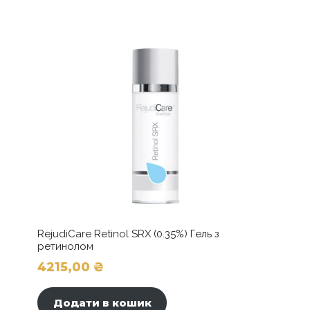
RejudiCare Retinol SRX (0.35%) Гель з
ретинолом
4215,00
₴
Додати в кошик