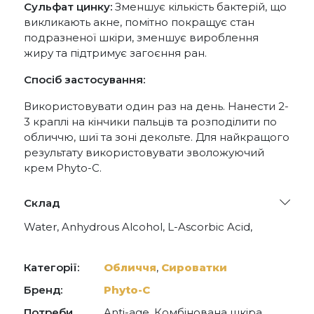
Сульфат цинку:
Зменшує кількість бактерій, що
викликають акне, помітно покращує стан
подразненої шкіри, зменшує вироблення
жиру та підтримує загоєння ран.
Спосіб застосування:
Використовувати один раз на день. Нанести 2-
3 краплі на кінчики пальців та розподілити по
обличчю, шиї та зоні декольте. Для найкращого
результату використовувати зволожуючий
крем Phyto-C.
Склад
Water, Anhydrous Alcohol, L-Ascorbic Acid,
Alpha-Tocopherol (Vitamin E), Zinc Sulfate,
Laureth-4, Bioflavonoids, Phenoxyethanol.
Категорії:
Обличчя
,
Сироватки
Бренд:
Phyto-С
Потреби
Anti-age, Комбінована шкіра,