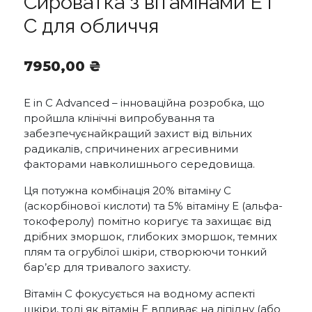
Сироватка з вітамінами Е і
С для обличчя
7950,00
₴
E in C Advanced – інноваційна розробка, що
пройшла клінічні випробування та
забезпечуєнайкращий захист від вільних
радикалів, спричинених агресивними
факторами навколишнього середовища.
Ця потужна комбінація 20% вітаміну С
(аскорбінової кислоти) та 5% вітаміну Е (альфа-
токоферолу) помітно коригує та захищає від
дрібних зморшок, глибоких зморшок, темних
плям та огрубілої шкіри, створюючи тонкий
бар’єр для тривалого захисту.
Вітамін С фокусується на водному аспекті
шкіри, тоді як вітамін Е впливає на ліпідну (або