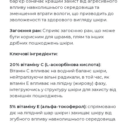
бар’єр означає кращий захист від агресивного
впливу навколишнього середовища та
зменшення втрати вологи, що призводить до
зволоженості та здорового вигляду шкіри.
Загоєння ран:
Сприяє загоєнню ран, що може
бути корисним для шрамів, плям та інших
дрібних пошкоджень шкіри.
Ключові інгредієнти:
20% вітаміну С (L-аскорбінова кислота):
Вітамін С впливає на водний баланс шкіри,
нейтралізуючи вільні радикали, в той час, як
вітамін Е впливає на ліпідну (жирову) фазу,
інтегруючись у структуру шкіри для захисту від
зовнішніх пошкоджень.
5% вітаміну Е (альфа-токоферол):
спрямовано
діє на ліпідний шар шкіри і захищає шкіру від
згубного впливу навколишнього середовища.