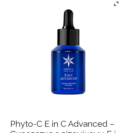
Phyto-C E in C Advanced –