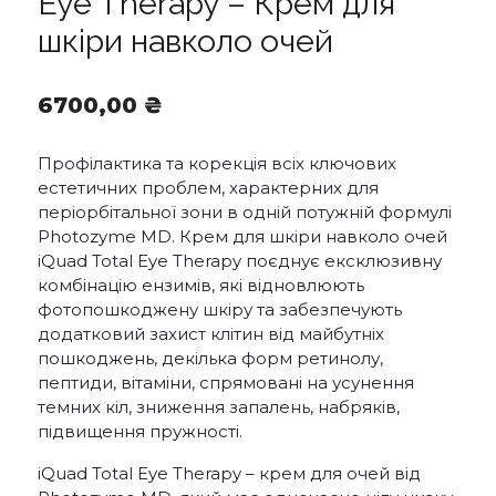
Eye Therapy – Крем для
шкіри навколо очей
6700,00
₴
Профілактика та корекція всіх ключових
естетичних проблем, характерних для
періорбітальної зони в одній потужній формулі
Photozyme MD. Крем для шкіри навколо очей
iQuad Total Eye Therapy поєднує ексклюзивну
комбінацію ензимів, які відновлюють
фотопошкоджену шкіру та забезпечують
додатковий захист клітин від майбутніх
пошкоджень, декілька форм ретинолу,
пептиди, вітаміни, спрямовані на усунення
темних кіл, зниження запалень, набряків,
підвищення пружності.
iQuad Total Eye Therapy – крем для очей від