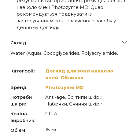
результатів використання крему для області
навколо очей Photozyme MD iQuad
рекомендується поєднувати із
застосуванням сонцезахисного засобу у
денному догляді.
Склад
Water (Aqua), Cocoglycerides, Polyacrylamide,
Glyceryl Stearate SE, DEA-Cetyl Phosphate,
Retinyl Linoleate, Lysophosphatidic acid, Myristol
Nonapeptide-3, Myristol Pentapeptide-17, Retinol,
Категорії:
Догляд для зони навколо
Safflower Acids, Tocopherol Acetate, Retinyl
очей
,
Обличчя
Palmitate, Lysolecithin, Polyglyceryl-10-Laurate,
Carthamus Tinctorius (Safflower) Glycerides,
Бренд:
Photozyme MD
Acetyl CarboxyMethyl Cocyl Glycerin, Citric Acid,
Ascorbic Linoleate, Polyglyceryl-3 Polyricinoleate,
Потреби
Anti-age, Всі типи шкіри,
Polyglyceryl 5 Oleate, Ethyl Macadamiate,
шкіри:
Набряки, Сяяння шкіри
Steareth-20, N-Hydroxysuccinimide, Chrysin,
Palmitoyl Tripeptide-1, Palmitoyl Tetrapeptide-7,
Країна
США
Hydrolyzed Hyaluronic Acid, Caffeine,
виробник:
Phytonadione, Tocopherol, Linoleate / Oleate,
15 мл
Micrococcus Lysate, Lecithin, Plankton Extract,
Об'єм
Glycerin, Hesperidin Methyl Chalcone, Dipeptide-