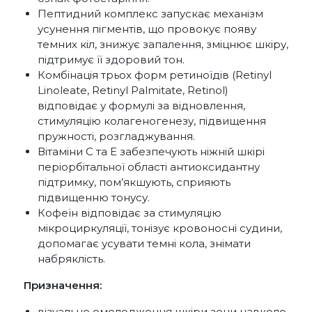
Пептидний комплекс запускає механізм
усунення пігментів, що провокує появу
темних кіл, знижує запалення, зміцнює шкіру,
підтримує її здоровий тон.
Комбінація трьох форм ретиноїдів (Retinyl
Linoleate, Retinyl Palmitate, Retinol)
відповідає у формулі за відновлення,
стимуляцію колагеногенезу, підвищення
пружності, розгладжування.
Вітаміни С та Е забезпечують ніжній шкірі
періорбітальної області антиоксидантну
підтримку, пом’якшують, сприяють
підвищенню тонусу.
Кофеїн відповідає за стимуляцію
мікроциркуляції, тонізує кровоносні судини,
допомагає усувати темні кола, знімати
набряклість.
Призначення:
візуальне омолодження шкіри зони навколо