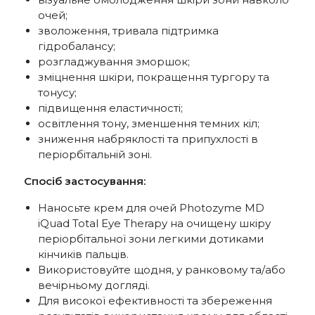
очей;
зволоження, тривала підтримка
гідробалансу;
розгладжування зморшок;
зміцнення шкіри, покращення тургору та
тонусу;
підвищення еластичності;
освітлення тону, зменшення темних кіл;
зниження набряклості та припухлості в
періорбітальній зоні.
Спосіб застосування:
Наносьте крем для очей Photozyme MD
iQuad Total Eye Therapy на очищену шкіру
періорбітальної зони легкими дотиками
кінчиків пальців.
Використовуйте щодня, у ранковому та/або
вечірньому догляді.
Для високої ефективності та збереження