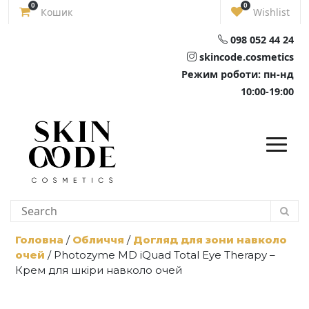
Skip
0
0
Кошик
Wishlist
to
content
098 052 44 24
skincode.cosmetics
Режим роботи: пн-нд
10:00-19:00
Головна
/
Обличчя
/
Догляд для зони навколо
очей
/ Photozyme MD iQuad Total Eye Therapy –
Крем для шкіри навколо очей