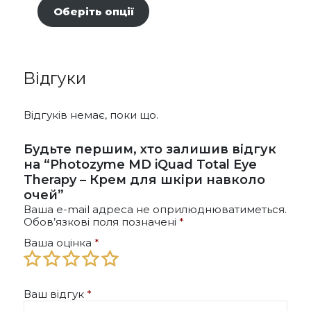
товар
Оберіть опції
має
кілька
варіантів.
Параметри
Відгуки
можна
вибрати
на
Відгуків немає, поки що.
сторінці
товару
Будьте першим, хто залишив відгук
на “Photozyme MD iQuad Total Eye
Therapy – Крем для шкіри навколо
очей”
Ваша e-mail адреса не оприлюднюватиметься.
Обов’язкові поля позначені
*
Ваша оцінка
*
Ваш відгук
*