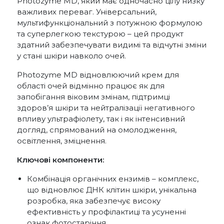
Photozyme MD, який має одночасно цілу низку
важливих переваг. Універсальний,
мультифункціональний з потужною формулою
та суперлегкою текстурою – цей продукт
здатний забезпечувати видимі та відчутні зміни
у стані шкіри навколо очей.
Photozyme MD відновлюючий крем для
області очей відмінно працює як для
запобігання віковим змінам, підтримці
здоров’я шкіри та нейтралізації негативного
впливу ультрафіолету, так і як інтенсивний
догляд, спрямований на омолодження,
освітлення, зміцнення.
Ключові компоненти:
Комбінація органічних ензимів – комплекс,
що відновлює ДНК клітин шкіри, унікальна
розробка, яка забезпечує високу
ефективність у профілактиці та усуненні
ознак фотостаріння.