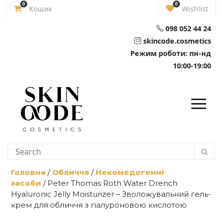
Skip
0
0
Кошик
Wishlist
to
content
098 052 44 24
skincode.cosmetics
Режим роботи: пн-нд
10:00-19:00
Головна
/
Обличчя
/
Некомедогенні
засоби
/ Peter Thomas Roth Water Drench
Hyaluronic Jelly Moisturizer – Зволожувальний гель-
крем для обличчя з гіалуроновою кислотою