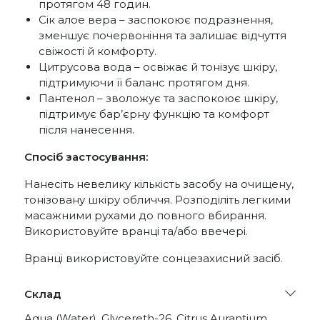
протягом 48 годин.
Сік алое вера – заспокоює подразнення,
зменшує почервоніння та залишає відчуття
свіжості й комфорту.
Цитрусова вода – освіжає й тонізує шкіру,
підтримуючи її баланс протягом дня.
Пантенол – зволожує та заспокоює шкіру,
підтримує бар’єрну функцію та комфорт
після нанесення.
Спосіб застосування:
Нанесіть невелику кількість засобу на очищену,
тонізовану шкіру обличчя. Розподіліть легкими
масажними рухами до повного вбирання.
Використовуйте вранці та/або ввечері.
Вранці використовуйте сонцезахисний засіб.
Склад
Aqua (Water), Glycereth-26, Citrus Aurantium