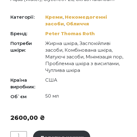
Bergamia (Bergamot) Fruit Water,
Methylpropanediol, Glycerin, Sodium
Hyaluronate, Amylopectin, Lithothamnion
Категорії:
Креми
,
Некомедогенні
Calcareum Extract, Aloe Barbadensis Leaf Juice,
засоби
,
Обличчя
Lactic Acid, Panthenol, Citric Acid, Xanthan Gum,
Carbomer, Sodium Phytate, Potassium Sorbate,
Бренд:
Peter Thomas Roth
Sodium Benzoate, Hydroxyethylcellulose,
Methylglucamine, Pentylene Glycol,
Потреби
Жирна шкіра, Заспокійливі
Ethylhexylglycerin, Sodium
шкіри:
засоби, Комбінована шкіра,
Acryloyldimethyltaurate/VP Crosspolymer, t-Butyl
Матуючі засоби, Мінімізація пор,
Alcohol, Phenoxyethanol
Проблемна шкіра з висипами,
Чутлива шкіра
Країна
США
виробник:
50 мл
Об`єм
2600,00
₴
Peter