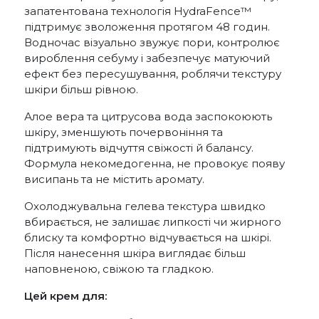
запатентована технологія HydraFence™
підтримує зволоження протягом 48 годин.
Водночас візуально звужує пори, контролює
вироблення себуму і забезпечує матуючий
ефект без пересушування, роблячи текстуру
шкіри більш рівною.
Алое вера та цитрусова вода заспокоюють
шкіру, зменшують почервоніння та
підтримують відчуття свіжості й балансу.
Формула некомедогенна, не провокує появу
висипань та не містить аромату.
Охолоджувальна гелева текстура швидко
вбирається, не залишає липкості чи жирного
блиску та комфортно відчувається на шкірі.
Після нанесення шкіра виглядає більш
наповненою, свіжою та гладкою.
Цей крем для: