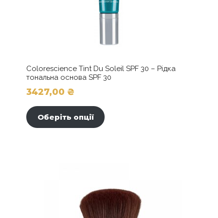
Colorescience Tint Du Soleil SPF 30 – Рідка
тональна основа SPF 30
3427,00
₴
Цей
товар
Оберіть опції
має
кілька
варіантів.
Параметри
можна
вибрати
на
сторінці
товару