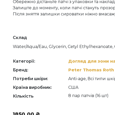
Обережно дістаньте патчі з упаковки та накладіт
Залиште до моменту, коли патчі стануть прозо
Після зняття залишки сироватки ніжно вмасажу
Склад
Water/Aqua/Eau, Glycerin, Cetyl Ethylhexanoate
Glycol, Hydrolyzed Collagen, Soluble Collagen, C
Pentapeptide-4, Palmitoyl Tripeptide-1, Hexapept
1, Copper Tripeptide-1, Caffeine, Niacinamide, Aden
Категорії:
Догляд для зони н
Extract, Tocopheryl Acetate, Sodium Hyaluronate
Бренд:
Peter Thomas Roth
(Castor) Seed Oil, Citric Acid, Ceratonia Siliqua (
Xanthan Gum, Chlorphenesin, Potassium Chloride
Потреби шкіри:
Anti-age, Всі типи шк
Glycol, Polyglyceryl-10 Laurate, Potassium Sorbate
PEG-60 Hydrogenated Castor Oil, Mica, Phenoxy
Країна виробник:
США
8 пар патчів (16 шт)
Кількість
1850,00
₴