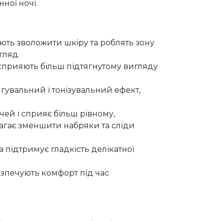
ної ночі.
ють зволожити шкіру та роблять зону
гляд.
сприяють більш підтягнутому вигляду
гувальний і тонізувальний ефект,
чей і сприяє більш рівному,
агає зменшити набряки та сліди
а підтримує гладкість делікатної
безпечують комфорт під час