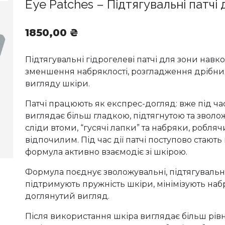
Eye Patches – Підтягувальні патчі
1850,00
₴
Підтягувальні гідрогелеві патчі для зони навк
зменшення набряклості, розгладження дрібних
вигляду шкіри.
Патчі працюють як експрес-догляд: вже під ч
виглядає більш гладкою, підтягнутою та зво
сліди втоми, “гусячі лапки” та набряки, робля
відпочилим. Під час дії патчі поступово стають
формула активно взаємодіє зі шкірою.
Формула поєднує зволожувальні, підтягувальні
підтримують пружність шкіри, мінімізують наб
доглянутий вигляд.
Після використання шкіра виглядає більш рівн