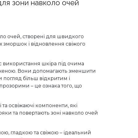
 для зони навколо очей
оло очей, створені для швидкого
 зморшок і відновлення свіжого
ас використання шкіра під очима
ложеною. Вони допомагають зменшити
чи погляд більш відкритим і
 прозорими – це ознака того, що
 та освіжаючі компоненти, які
ряки та повертають зоні навколо очей
ою, гладкою та свіжою – ідеальний