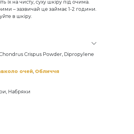
ь їх на чисту, суху шкіру під очима.
рими – зазвичай це займає 1-2 години.
йте в шкіру.
, Chondrus Crispus Powder, Dipropylene
ollagen Amino Acids, Palmitoyl
ide-9, Acetyl Hexapeptide-8, Tripeptide-
osine, Allantoin, Aloe Barbadensis Leaf
авколо очей
,
Обличчя
, Calcium Lactate, Ricinus Communis
Carob) Gum, Chondrus Crispus Extract,
, Dextrin, Sodium Phytate, Butylene
іри, Набряки
, 1,2-Hexanediol, Ethylhexylglycerin,
ethanol