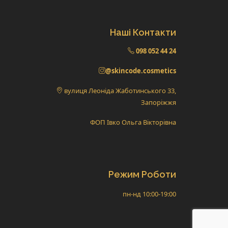
Наші Контакти
098 052 44 24
@skincode.cosmetics
вулиця Леоніда Жаботинського 33,
Запоріжжя
ФОП Івко Ольга Вікторівна
Режим Роботи
пн-нд 10:00-19:00