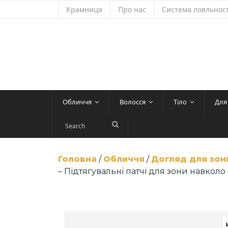
Skip
Крамниця
Про нас
Система лояльност
to
content
Обличчя
Волосся
Тіло
Для
Головна
/
Обличчя
/
Догляд для зон
– Підтягувальні патчі для зони навколо