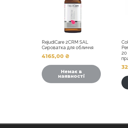
RejudiCare 2CRM SAL
Co
Сироватка для обличчя
Pe
20
4165,00
₴
пр
3
Немає в
наявності