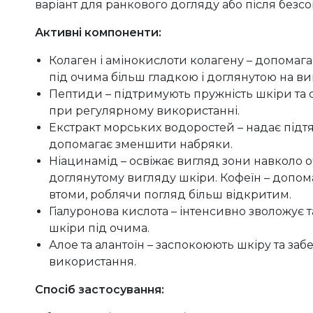
варіант для ранкового догляду або після безсон
Активні компоненти:
Колаген і амінокислоти колагену – допомага
під очима більш гладкою і доглянутою на ви
Пептиди – підтримують пружність шкіри та 
при регулярному використанні.
Екстракт морських водоростей – надає підтя
допомагає зменшити набряки.
Ніацинамід – освіжає вигляд зони навколо о
доглянутому вигляду шкіри. Кофеїн – допом
втоми, роблячи погляд більш відкритим.
Гіалуронова кислота – інтенсивно зволожує т
шкіри під очима.
Алое та алантоїн – заспокоюють шкіру та за
використання.
Спосіб застосування: