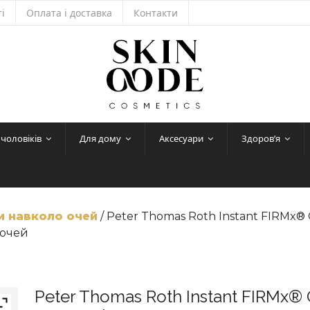
і
Оплата і доставка
Контакти
 чоловіків
Для дому
Аксесуари
Здоров’я
и навколо очей
/ Peter Thomas Roth Instant FIRMx® 
 очей
Peter Thomas Roth Instant FIRMx® C