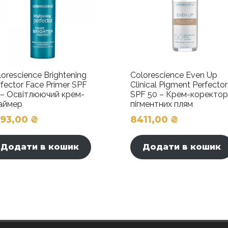
кількість
lorescience Brightening
Colorescience Even Up
rfector Face Primer SPF
Clinical Pigment Perfector
 – Освітлюючий крем-
SPF 50 – Крем-коректор
аймер
пігментних плям
293,00
₴
8411,00
₴
Додати в кошик
Додати в кошик