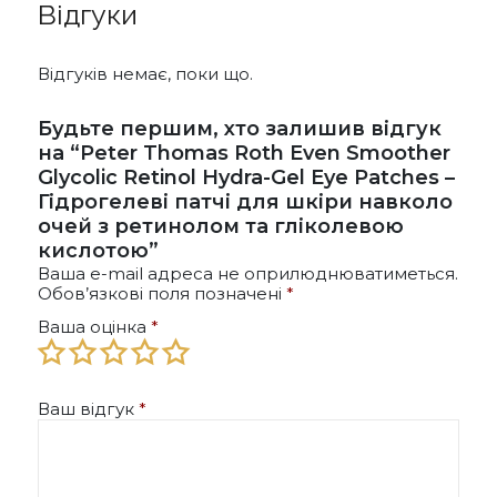
Відгуки
можна
вибрати
на
Відгуків немає, поки що.
сторінці
товару
Будьте першим, хто залишив відгук
на “Peter Thomas Roth Even Smoother
Glycolic Retinol Hydra-Gel Eye Patches –
Гідрогелеві патчі для шкіри навколо
очей з ретинолом та гліколевою
кислотою”
Ваша e-mail адреса не оприлюднюватиметься.
Обов’язкові поля позначені
*
Ваша оцінка
*
Ваш відгук
*