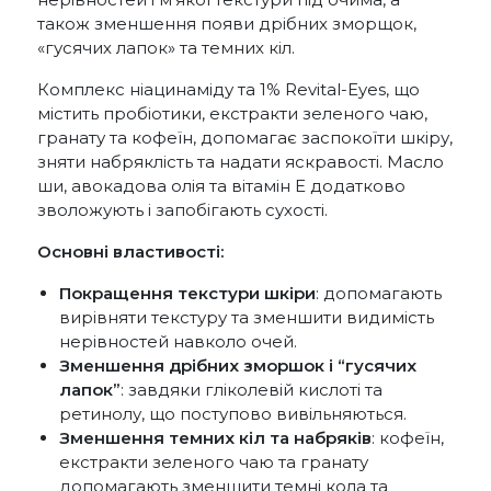
також зменшення появи дрібних зморщок,
«гусячих лапок» та темних кіл.
Комплекс ніацинаміду та 1% Revital-Eyes, що
містить пробіотики, екстракти зеленого чаю,
гранату та кофеїн, допомагає заспокоїти шкіру,
зняти набряклість та надати яскравості. Масло
ши, авокадова олія та вітамін Е додатково
зволожують і запобігають сухості.
Основні властивості:
Покращення текстури шкіри
: допомагають
вирівняти текстуру та зменшити видимість
нерівностей навколо очей.
Зменшення дрібних зморшок і “гусячих
лапок”
: завдяки гліколевій кислоті та
ретинолу, що поступово вивільняються.
Зменшення темних кіл та набряків
: кофеїн,
екстракти зеленого чаю та гранату
допомагають зменшити темні кола та