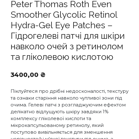
Peter Thomas Roth Even
Smoother Glycolic Retinol
Hydra-Gel Eye Patches –
Гідрогелеві патчі для шкіри
навколо очей з ретинолом
та гліколевою кислотою
3400,00
₴
Піклуйтеся про дрібні недосконалості, текстуру
та ознаки старіння навколо чутливої зони під
очима. Гелеві патчі з розгладжуючим ефектом
делікатно відлущують шкіру завдяки 1%
комплексу гліколевої кислоти та
мікрокапсульованому ретинолу, який
поступово вивільняється для зменшення
нерівностей і м’якої текстури під очима, а