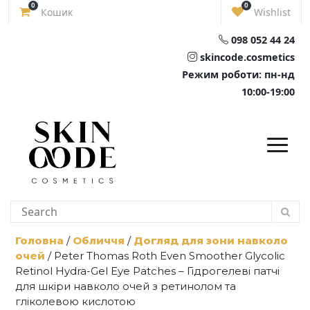
Skip
0
0
Кошик
Wishlist
to
content
098 052 44 24
skincode.cosmetics
Режим роботи: пн-нд
10:00-19:00
Головна
/
Обличчя
/
Догляд для зони навколо
очей
/ Peter Thomas Roth Even Smoother Glycolic
Retinol Hydra-Gel Eye Patches – Гідрогелеві патчі
для шкіри навколо очей з ретинолом та
гліколевою кислотою