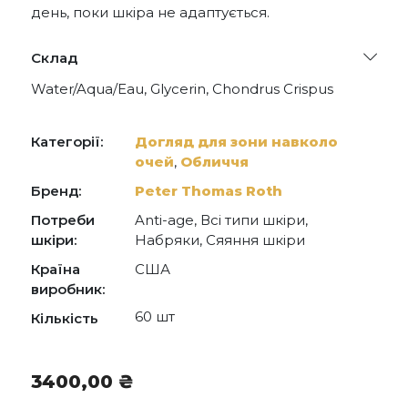
день, поки шкіра не адаптується.
Склад
Water/Aqua/Eau, Glycerin, Chondrus Crispus
Powder, Arginine, Glycolic Acid, Retinol, Caffeine,
Niacinamide, Lactobacillus Ferment Lysate,
Camellia Sinensis Leaf Extract, Punica Granatum
Категорії:
Догляд для зони навколо
Extract, Adenosine, Butyrospermum Parkii (Shea)
очей
,
Обличчя
Butter, Tocopherol Acetate, Persea Gratissima
(Avocado) Oil, Lecithin, Lactobacillus Ferment,
Бренд:
Peter Thomas Roth
Allantoin, Sodium Hyaluronate, Tocopherol,
Ceratonia Siliqua (Carob) Gum, Chondrus Crispus
Потреби
Anti-age, Всі типи шкіри,
Extract, Xanthan Gum, Chlorphenesin, Potassium
шкіри:
Набряки, Сяяння шкіри
Chloride, Polyglyceryl-10 Laurate, Dextrin,
Polyglyceryl-10 Myristate, Iron Oxide Red (CI
Країна
США
77491), Disodium EDTA, Synthetic
виробник:
Fluorphlogopite, Silica, Ultramarines (CI 77007),
60 шт
Butylene Glycol, Pentylene Glycol, Alcohol, Tin
Кількість
Oxide, Polysorbate 20, Potassium Phosphate,
Titanium Dioxide (CI 77891), Phenoxyethanol.
3400,00
₴