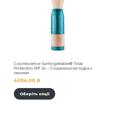
Colorescience Sunforgettable® Total
Protection SPF 50 – Сонцезахисна пудра з
пензлем
4094,00
₴
Цей
товар
Оберіть опції
має
кілька
варіантів.
Параметри