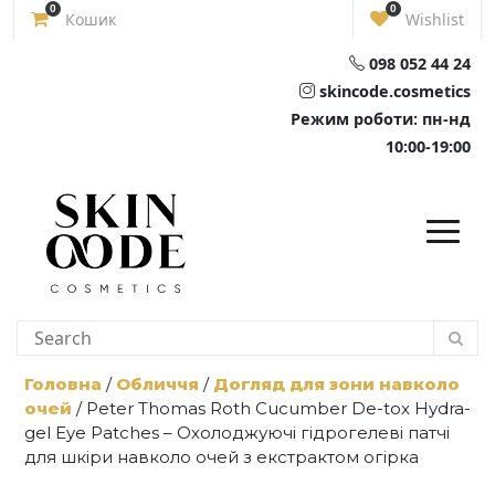
Skip
0
0
Кошик
Wishlist
to
content
098 052 44 24
skincode.cosmetics
Режим роботи: пн-нд
10:00-19:00
Головна
/
Обличчя
/
Догляд для зони навколо
очей
/ Peter Thomas Roth Cucumber De-tox Hydra-
gel Eye Patches – Охолоджуючі гідрогелеві патчі
для шкіри навколо очей з екстрактом огірка