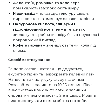
Аллантоїн, ромашка та алое вера
–
пом’якшують і заспокоюють шкіру.
Ніацинамід
– покращує текстуру шкіри,
вирівнює тон та зменшує ознаки старіння.
Гіалуронова кислота, гліцерин і
гідролізований колаген
– інтенсивно
зволожують, роблячи шкіру більш пружною і
покращуючи її вигляд.
Кофеїн і арніка
– зменшують темні кола під
очима.
Спосіб застосування:
За допомогою шпателя, що додається,
акуратно підніміть і відокремте гелевий патч.
Нанесіть на чисту, суху шкіру під очима.
Розслабтеся і залиште на 10-15 хвилин. Після
використання викиньте патчі, а залишки
сироватки ніжно вмасажуйте в шкіру. Можна
використовувати щодня або за потреби.