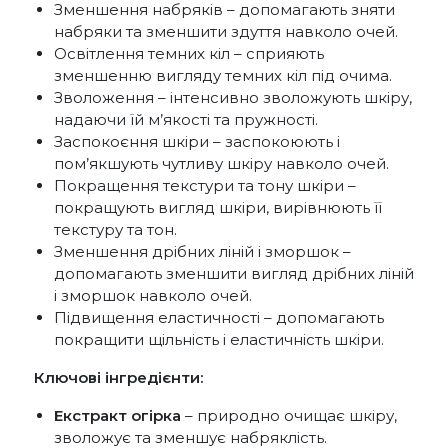
Зменшення набряків – допомагають зняти
набряки та зменшити здуття навколо очей.
Освітлення темних кіл – сприяють
зменшенню вигляду темних кіл під очима.
Зволоження – інтенсивно зволожують шкіру,
надаючи їй м’якості та пружності.
Заспокоєння шкіри – заспокоюють і
пом’якшують чутливу шкіру навколо очей.
Покращення текстури та тону шкіри –
покращують вигляд шкіри, вирівнюють її
текстуру та тон.
Зменшення дрібних ліній і зморшок –
допомагають зменшити вигляд дрібних ліній
і зморшок навколо очей.
Підвищення еластичності – допомагають
покращити щільність і еластичність шкіри.
Ключові інгредієнти:
Екстракт огірка
– природно очищає шкіру,
зволожує та зменшує набряклість.