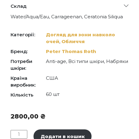
Склад
Water/Aqua/Eau, Carrageenan, Ceratonia Siliqua
(Carob) Gum, Aloe Barbadensis Leaf Juice
Powder, Arnica Montana Flower Extract,
Hydrolyzed Collagen, Camellia Sinensis Leaf
Категорії:
Догляд для зони навколо
Extract, Niacinamide, Allantoin, Ethylhexylglycerin,
очей
,
Обличчя
Calcium Lactate, Xanthan Gum, Potassium
Chloride, PEG-60 Hydrogenated Castor Oil,
Бренд:
Peter Thomas Roth
Phenoxyethanol, Fragrance/Parfum, Blue 1 (CI
42090), Glycerin, Dipropylene Glycol, Cucumis
Потреби
Anti-age, Всі типи шкіри, Набряки
Sativus (Cucumber) Fruit Extract, Caffeine, Sodium
шкіри:
Hyaluronate, Chamomilla Recutita (Matricaria)
Flower Extract, Tocopheryl Acetate, Adenosine,
Країна
США
Maltodextrin, Butylene Glycol, Ricinus Communi.
виробник:
60 шт
Кількість
2800,00
₴
Peter
Додати в кошик