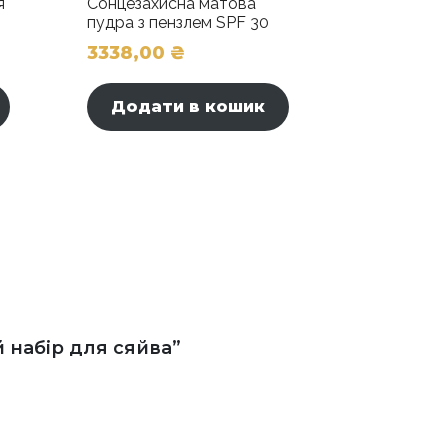
я
Сонцезахисна матова
пудра з пензлем SPF 30
3338,00
₴
Додати в кошик
й набір для сяйва”