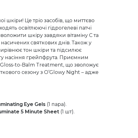
ї шкіри! Це тріо засобів, що миттєво
ходять освітлюючі гідрогелеві патчі
зволожити шкіру завдяки вітаміну C та
насичених святкових днів. Також у
вирівнює тон шкіри та підсилює
кту насіння грейпфрута. Приємним
Gloss-to-Balm Treatment, що зволожує
яткового сезону з O’Glowy Night – адже
uminating Eye Gels
(1 пара).
uminate 5 Minute Sheet
(1 шт).