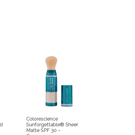
 oil, cetyl peg/ppg-10/1 dimethicone,
ater, niacinamide, 1,2-hexanediol, honey
nse fruit extract, phenoxyethanol,
Colorescience
ld
Sunforgettable® Sheer
Matte SPF 30 –