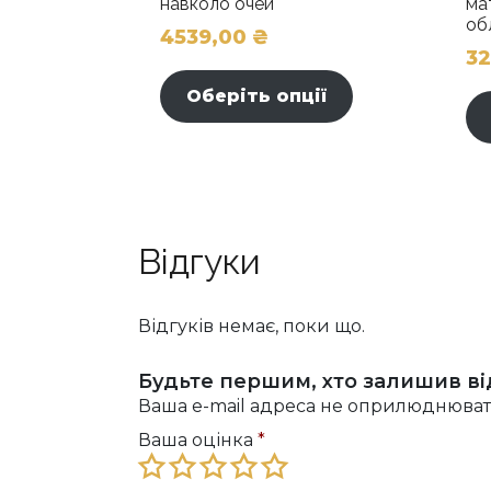
навколо очей
ма
об
4539,00
₴
3
Цей
товар
Оберіть опції
має
кілька
варіантів.
Параметри
можна
вибрати
Відгуки
на
сторінці
Відгуків немає, поки що.
товару
Будьте першим, хто залишив від
Ваша e-mail адреса не оприлюднюват
Ваша оцінка
*