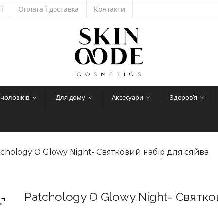
і
Оплата і доставка
Контакти
 чоловіків
Для дому
Аксесуари
Здоров’я
tchology O Glowy Night- Святковий набір для сяйва
Patchology O Glowy Night- Святко