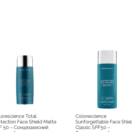
hectorite, fragrance, mentha piperita (peppermint)
сяйва
dipotassium glycyrrhizate, propylene carbonate, w
extract, aloe barbadensis leaf water, lycium chine
кількість
limonene, linalool.
lorescience Total
Colorescience
tection Face Shield Matte
Sunforgettable Face Shie
F 50 – Сонцезахисний
Classic SPF50 –