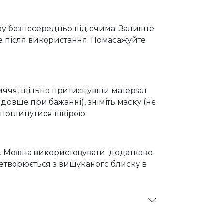
іру безпосередньо під очима. Залиште
те після використання. Помасажуйте
обличчя, щільно притиснувши матеріал
 довше при бажанні), зніміть маску (не
 поглинутися шкірою.
іч. Можна використовувати додатково
етворюється з вишуканого блиску в