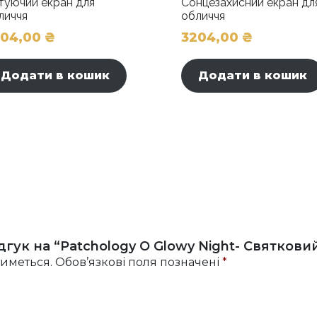
туючий екран для
Сонцезахисний екран дл
личчя
обличчя
204,00
₴
3204,00
₴
Додати в кошик
Додати в кошик
гук на “Patchology O Glowy Night- Святкови
иметься.
Обов’язкові поля позначені
*