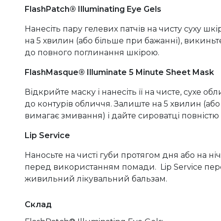
FlashPatch® Illuminating Eye Gels
Нанесіть пару гелевих патчів на чисту суху шк
на 5 хвилин (або більше при бажанні), викинь
до повного поглинання шкірою.
FlashMasque® Illuminate 5 Minute Sheet Mask
Відкрийте маску і нанесіть її на чисте, сухе 
до контурів обличчя. Залиште на 5 хвилин (або
вимагає змивання) і дайте сироватці повністю
Lip Service
Наносьте на чисті губи протягом дня або на н
перед використанням помади. Lip Service пер
живильний лікувальний бальзам.
Склад