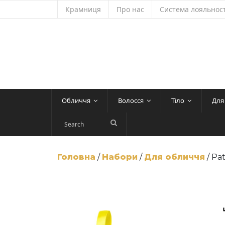
Skip
Крамниця
Про нас
Система лояльност
to
content
Обличчя
Волосся
Тіло
Для
Головна
/
Набори
/
Для обличчя
/ Pa