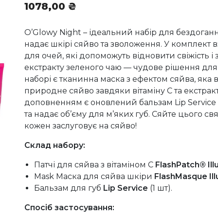
1078,00
₴
O’Glowy Night – ідеальний набір для бездоганно
надає шкірі сяйво та зволоження. У комплект в
для очей, які допоможуть відновити свіжість і 
екстракту зеленого чаю — чудове рішення для 
наборі є тканинна маска з ефектом сяйва, яка 
природне сяйво завдяки вітаміну C та екстра
доповненням є оновлений бальзам Lip Service 
та надає об’єму для м’яких губ. Сяйте цього св
кожен заслуговує на сяйво!
Склад набору:
Патчі для сяйва з вітаміном С
FlashPatch® Ill
Mask Маска для сяйва шкіри
FlashMasque Ill
Бальзам для губ
Lip Service
(1 шт).
Спосіб застосування: