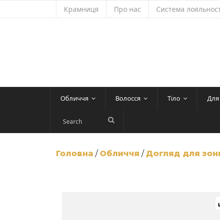
Skip
Крамниця
Про нас
Система лояльност
to
content
Обличчя
Волосся
Тіло
Для
Головна
/
Обличчя
/
Догляд для зон