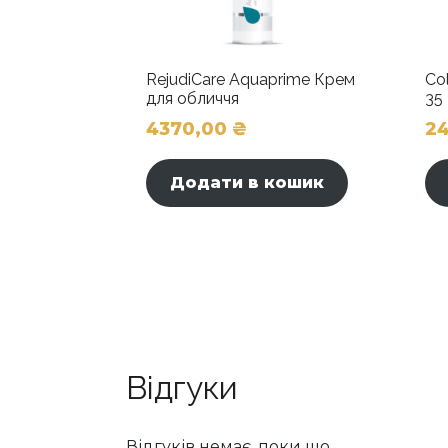
RejudiCare Aquaprime Крем
Co
для обличчя
35
4370,00
₴
2
Додати в кошик
Відгуки
Відгуків немає, поки що.