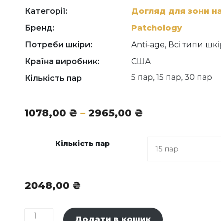
potassium chloride, sodium polyacrylate, camellia s
extract, algin, sucrose, ascorbic acid, ethylhexyl
Категорії:
Догляд для зони н
polydecene, synthetic fluorphlogopite, titanium d
Бренд:
Patchology
borosilicate, butylene glycol, dextrin, trideceth-6, s
trehalose, inositol, taurine, tin oxide, potassium 
Потреби шкіри:
Anti-age, Всі типи шк
linalool, iron oxide red (ci 77491), fragrance (parfu
Країна виробник:
США
5 пар, 15 пар, 30 пар
Кількість пар
Діапазон
1078,00
₴
–
2965,00
₴
цін:
від
Кількість пар
1078,00 ₴
до
2965,00 ₴
2048,00
₴
Patchology
Додати в кошик