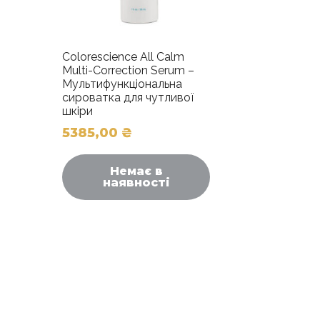
Colorescience All Calm
Multi-Correction Serum –
Мультифункціональна
сироватка для чутливої
шкіри
5385,00
₴
Цей
товар
Немає в
наявності
має
ілька
аріантів.
Параметри
можна
вибрати
на
торінці