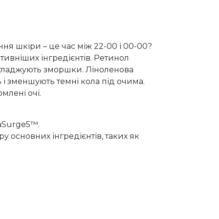
ня шкіри – це час між 22-00 і 00-00?
ктивніших інгредієнтів. Ретинол
гладжують зморшки. Ліноленова
ь і зменшують темні кола під очима.
млені очі.
aSurge5™.
у основних інгредієнтів, таких як