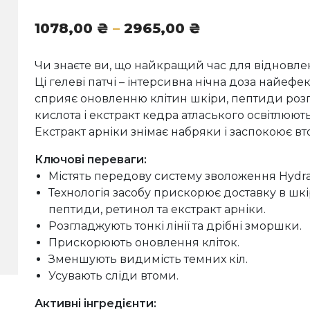
Діапазон
1078,00
₴
–
2965,00
₴
цін:
від
Чи знаєте ви, що найкращий час для відновлен
1078,00 ₴
Ці гелеві патчі – інтерсивна нічна доза найефе
до
сприяє оновленню клітин шкіри, пептиди роз
2965,00 ₴
кислота і екстракт кедра атласького освітлюют
Екстракт арніки знімає набряки і заспокоює вто
Ключові переваги:
Містять передову систему зволоження Hydr
Технологія засобу прискорює доставку в шкір
пептиди, ретинол та екстракт арніки.
Розгладжують тонкі лінії та дрібні зморшки.
Прискорюють оновлення кліток.
Зменшують видимість темних кіл.
Усувають сліди втоми.
Активні інгредієнти: