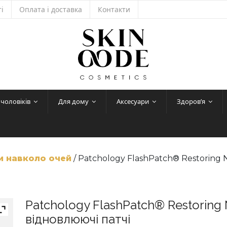
і
Оплата і доставка
Контакти
 чоловіків
Для дому
Аксесуари
Здоров’я
и навколо очей
/ Patchology FlashPatch® Restoring N
Patchology FlashPatch® Restoring N
відновлюючі патчі