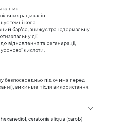
 клітин.
 вільних радикалів.
шує темні кола.
ірний бар’єр, знижує трансдермальну
отизапальну дії.
 до відновлення та регенерації,
луронової кислоти,
кіру безпосередньо під очима перед
жанні), викиньте після використання.
-hexanediol, ceratonia siliqua (carob)
xtract, cellulose gum, allantoin,