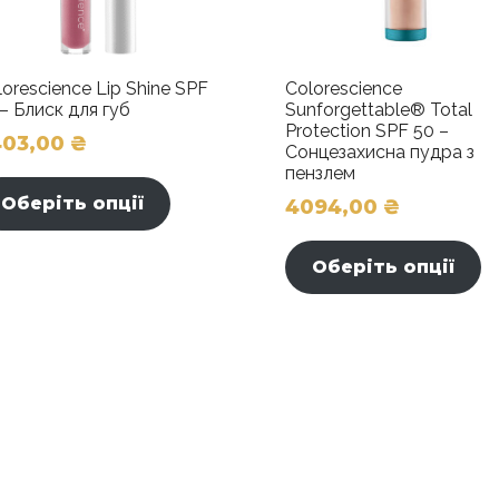
lorescience Lip Shine SPF
Colorescience
 – Блиск для губ
Sunforgettable® Total
Protection SPF 50 –
403,00
₴
Сонцезахисна пудра з
Цей
пензлем
товар
Оберіть опції
4094,00
₴
має
кілька
Оберіть опції
варіантів.
Параметри
к
можна
в
вибрати
на
сторінці
товару
с