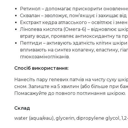
Ретинол – допомагає прискорити оновлення
Сквалан – зволожує, пом’якшує і захищає від
Екстракт кедра атласського – освітлює і змен
Лінолева кислота (Омега-6) – відновлює шк
втрату води, проявляє антиоксидантну та пр
Пептиди – активують здатність клітин шкіри
впливають на синтез колагену, еластину, гіа
глюкозаміногліканів.
Спосіб використання:
Нанесіть пару гелевих патчів на чисту суху ш
сном. Залиште на 5 хвилин (або більше при ба
Помасажуйте до повного поглинання шкірою.
Склад
water (aqua/eau), glycerin, dipropylene glycol, 1,2
gum, chondrus crispus powder, chondrus crispus e