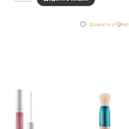
FlashPatch®
Restoring
Night
Eye
Додати у спи
Gels
-
Нічні
відновлюючі
патчі
кількість