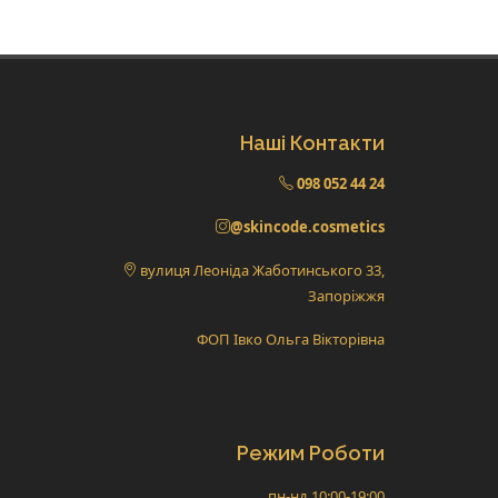
Наші Контакти
098 052 44 24
@skincode.cosmetics
вулиця Леоніда Жаботинського 33,
Запоріжжя
ФОП Івко Ольга Вікторівна
Режим Роботи
пн-нд 10:00-19:00