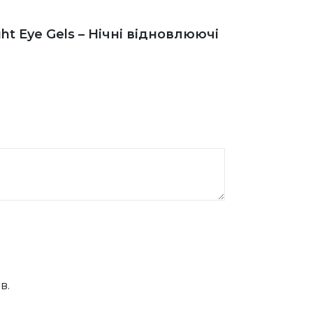
товару
ht Eye Gels – Нічні відновлюючі
в.