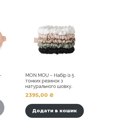
–
MON MOU – Набір із 5
тонких резинок з
натурального шовку.
2395,00
₴
Додати в кошик