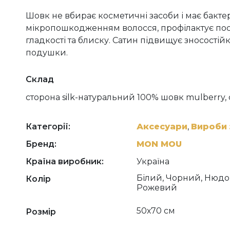
Шовк не вбирає косметичні засоби і має бактер
мікропошкодженням волосся, профілактує посі
гладкості та блиску. Сатин підвищує зносостій
подушки.
Склад
сторона silk-натуральний 100% шовк mulberry, 
Категорії:
Аксесуари
,
Вироби 
Бренд:
MON MOU
Країна виробник:
Україна
Білий, Чорний, Нюдо
Колір
Рожевий
50х70 см
Розмір