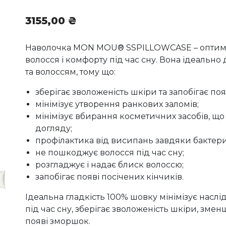
3155,00
₴
Наволочка MON MOU® SSPILLOWCASE – оптимал
волосся і комфорту під час сну. Вона ідеальн
та волоссям, тому що:
зберігає зволоженість шкіри та запобігає по
мінімізує утворення ранкових заломів;
мінімізує вбирання косметичних засобів, що
догляду;
профілактика від висипань завдяки бакте
не пошкоджує волосся під час сну;
розгладжує і надає блиск волоссю;
запобігає появі посічених кінчиків.
Ідеальна гладкість 100% шовку мінімізує наслі
під час сну, зберігає зволоженість шкіри, змен
появі зморшок.