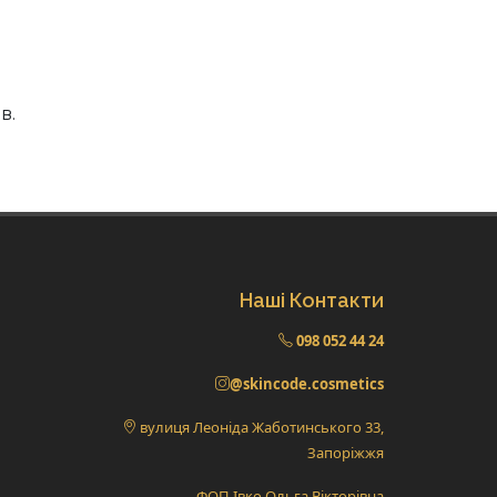
в.
Наші Контакти
098 052 44 24
@skincode.cosmetics
вулиця Леоніда Жаботинського 33,
Запоріжжя
ФОП Івко Ольга Вікторівна