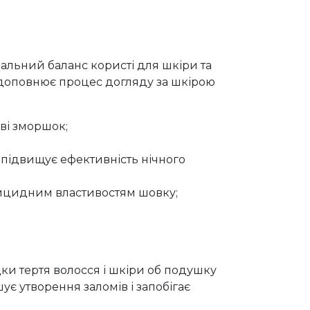
ьний баланс користі для шкіри та
о доповнює процес догляду за шкірою
яві зморшок;
 підвищує ефективність нічного
рицидним властивостям шовку;
дки тертя волосся і шкіри об подушку
шує утворення заломів і запобігає