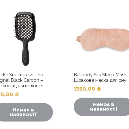
кількість
neke Superbrush The
Balibody Silk Sleep Mask 
ginal Black Carbon –
Шовкова маска для сну
ебінець для волосся
1350,00
₴
20,00
₴
Немає в
наявності
Немає в
наявності