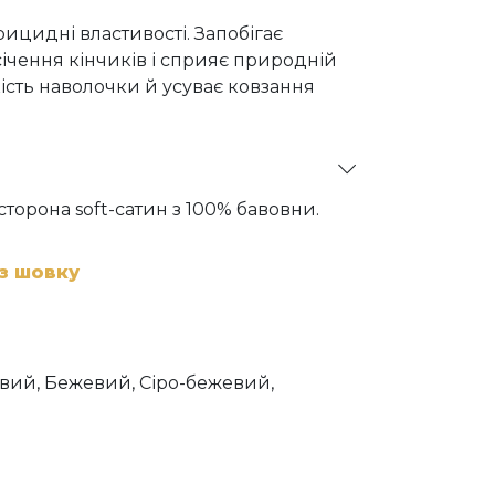
ицидні властивості. Запобігає
чення кінчиків і сприяє природній
кість наволочки й усуває ковзання
сторона soft-сатин з 100% бавовни.
з шовку
вий, Бежевий, Сіро-бежевий,