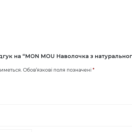
дгук на “MON MOU Наволочка з натурального
иметься.
Обов’язкові поля позначені
*