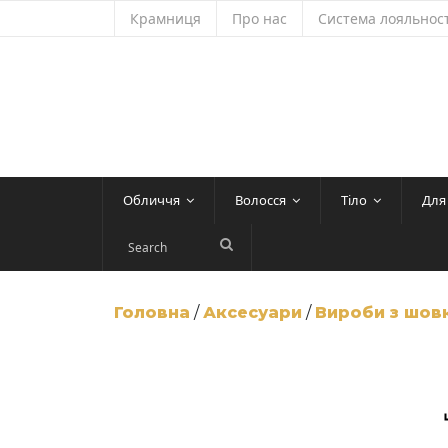
Skip
Крамниця
Про нас
Система лояльност
to
content
Обличчя
Волосся
Тіло
Для
Головна
/
Аксесуари
/
Вироби з шов