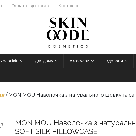
і
Оплата і доставка
Контакти
 чоловіків
Для дому
Аксесуари
Здоров’я
ку
/ MON MOU Наволочка з натурального шовку та са
MON MOU Наволочка з натурально
SOFT SILK PILLOWCASE