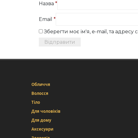
Назва
*
Email
*
Зберегти моє ім'я, e-mail, та адрес
Обличчя
Волосся
Тіло
Для чоловіків
Для дому
Аксесуари