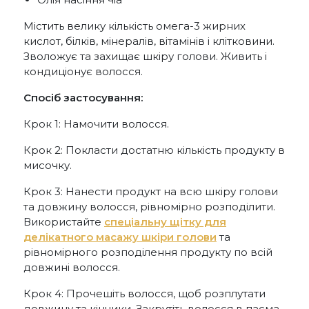
Містить велику кількість омега-3 жирних
кислот, білків, мінералів, вітамінів і клітковини.
Зволожує та захищає шкіру голови. Живить і
кондиціонує волосся.
Спосіб застосування:
Крок 1: Намочити волосся.
Крок 2: Покласти достатню кількість продукту в
мисочку.
Крок 3: Нанести продукт на всю шкіру голови
та довжину волосся, рівномірно розподілити.
Використайте
спеціальну щітку для
делікатного масажу шкіри голови
та
рівномірного розподілення продукту по всій
довжині волосся.
Крок 4: Прочешіть волосся, щоб розплутати
довжину та кінчики. Закрутіть волосся в пасма