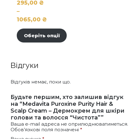
295,00
₴
–
1065,00
₴
Цей
Діапазон
товар
цін:
Оберіть опції
має
від
кілька
295,00 ₴
варіантів.
до
Параметри
Відгуки
можна
1065,00 ₴
вибрати
на
Відгуків немає, поки що.
сторінці
товару
Будьте першим, хто залишив відгук
на “Medavita Puroxine Purity Hair &
Scalp Cream – Дермокрем для шкіри
голови та волосся “Чистота””
Ваша e-mail адреса не оприлюднюватиметься.
Обов’язкові поля позначені
*
Ваша оцінка
*