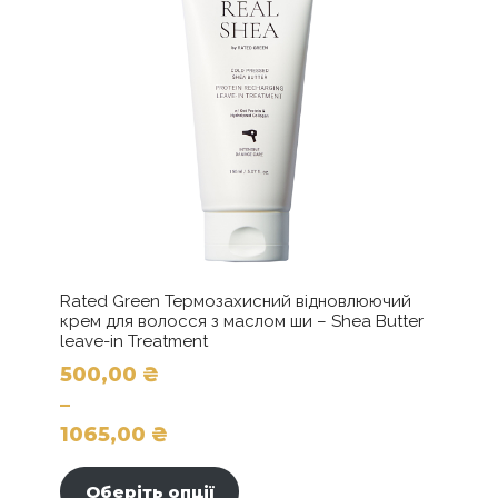
Rated Green Термозахисний відновлюючий
крем для волосся з маслом ши – Shea Butter
leave-in Treatment
500,00
₴
–
1065,00
₴
Цей
Діапазон
товар
цін:
Оберіть опції