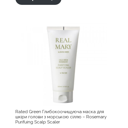
має
від
кілька
500,00 ₴
варіантів.
до
Параметри
можна
1065,00 ₴
вибрати
на
сторінці
товару
Rated Green Глибокоочищуюча маска для
шкіри голови з морською сіллю – Rosemary
Purifuing Scalp Scaler