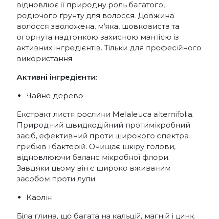
відновлює її природну роль багатого,
родючого ґрунту для волосся. Довжина
волосся зволожена, м’яка, шовковиста та
огорнута надтонкою захисною мантією із
активних інгредієнтів. Тільки для професійного
використання.
Активні інгредієнти:
Чайне дерево
Екстракт листя рослини Melaleuca alternifolia.
Природний швидкодійний протимікробний
засіб, ефективний проти широкого спектра
грибків і бактерій. Очищає шкіру голови,
відновлюючи баланс мікробної флори.
Завдяки цьому він є широко вживаним
засобом проти лупи.
Каолін
Біла глина, що багата на кальцій, магній і цинк.