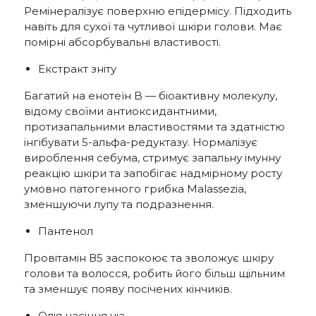
Ремінералізує поверхню епідермісу. Підходить
навіть для сухої та чутливої шкіри голови. Має
помірні абсорбувальні властивості.
Екстракт зніту
Багатий на енотеїн B — біоактивну молекулу,
відому своїми антиоксидантними,
протизапальними властивостями та здатністю
інгібувати 5-альфа-редуктазу. Нормалізує
вироблення себума, стримує запальну імунну
реакцію шкіри та запобігає надмірному росту
умовно патогенного грибка Malassezia,
зменшуючи лупу та подразнення.
Пантенол
Провітамін В5 заспокоює та зволожує шкіру
голови та волосся, робить його більш щільним
та зменшує появу посічених кінчиків.
Олія насіння чіа