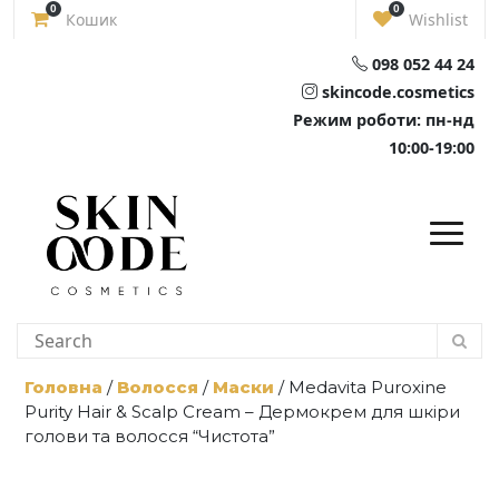
Skip
0
0
Кошик
Wishlist
to
content
098 052 44 24
skincode.cosmetics
Режим роботи: пн-нд
10:00-19:00
Головна
/
Волосся
/
Маски
/ Medavita Puroxine
Purity Hair & Scalp Cream – Дермокрем для шкіри
голови та волосся “Чистота”