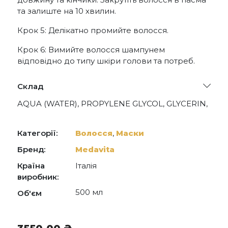
та залиште на 10 хвилин.
Крок 5: Делікатно промийте волосся.
Крок 6: Вимийте волосся шампунем
відповідно до типу шкіри голови та потреб.
Склад
AQUA (WATER), PROPYLENE GLYCOL, GLYCERIN,
BEHENTRIMONIUM CHLORIDE, CETYL
ALCOHOL, HYDROXYPROPYL STARCH
PHOSPHATE, BEHENTRIMONIUM
Категорії:
Волосся
,
Маски
METHOSULFATE, PHENOXYETHANOL,
CETEARYL ALCOHOL, PARFUM (FRAGRANCE),
Бренд:
Medavita
QUATERNIUM-87, PANTHENOL,
Країна
Італія
COCAMIDOPROPYL BETAINE, KAOLIN, SALVIA
HISPANICA SEED OIL, ETHYLHEXYLGLYCERIN,
виробник:
MENTHYL LACTATE, BENZOPHENONE-4,
500 мл
Об'єм
MELALEUCA ALTERNIFOLIA (TEA TREE) LEAF
OIL, PPG-26-BUTETH-26, LINALOOL, PEG-40
HYDROGENATED CASTOR OIL, HEXYL
CINNAMAL, EPILOBIUM ANGUSTIFOLIUM