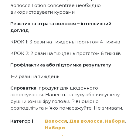
волосся Lotion concentrée необхідно
використовувати курсами.
Реактивна втрата волосся – інтенсивний
догляд
КРОК 1: 3 рази на тиждень протягом 4 тижнів
КРОК 2: 2 рази на тиждень протягом 6 тижнів
Профілактика або підтримка результату
1–2 рази на тиждень
Сироватка:
продукт для щоденного
застосування. Нанесіть на суху або висушену
рушником шкіру голови. Рівномірно
розподіліть та м’яко помасажуйте. Не змивати.
Категорії:
Волосся
,
Для волосся
,
Набори
,
Набори