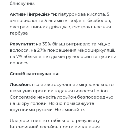
блискучим.
Активні інгредієнти:
гіалуронова кислота, 5
амінокислот та 5 вітамінів, кофеїн, бісаболол,
екстракт пивних дріжджів, екстракт насіння
гарбуза.
Результат:
на 35% більш витривале та міцне
волосся, на 27% покращення мікроциркуляції,
на 7% збільшення діаметру волосин та густини
волосся.
Спосіб застосування:
Лосьйон:
після застосування зміцнювального
шампуню проти випадання волосся Lotion
Concentrée нанесіть лосьйон безпосередньо
на шкіру голови. Ніжно помасажуйте
круговими рухами. Не змивайте.
Для досягнення стабільного результату
Інтенсивний лосьйон проти випадання