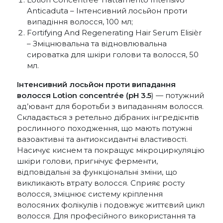
Anticaduta – Інтенсивний лосьйон проти
випадіння волосся, 100 мл;
Fortifying And Regenerating Hair Serum Elisièr
– Зміцнювальна та відновлювальна
сироватка для шкіри голови та волосся, 50
мл.
Інтенсивний лосьйон проти випадання
волосся Lotion concentrée (pH 3.5
) — потужний
ад’ювант для боротьби з випаданням волосся.
Складається з ретельно дібраних інгредієнтів
рослинного походження, що мають потужні
вазоактивні та антиоксидантні властивості.
Насичує киснем та покращує мікроциркуляцію
шкіри голови, пригнічує ферменти,
відповідальні за функціональні зміни, що
викликають втрату волосся. Сприяє росту
волосся, зміцнює систему кріплення
волосяних фолікулів і подовжує життєвий цикл
волосся. Для професійного використання та