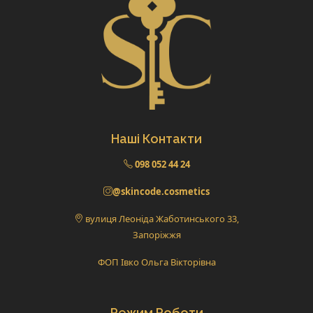
Наші Контакти
098 052 44 24
@skincode.cosmetics
вулиця Леоніда Жаботинського 33,
Запоріжжя
ФОП Івко Ольга Вікторівна
Режим Роботи