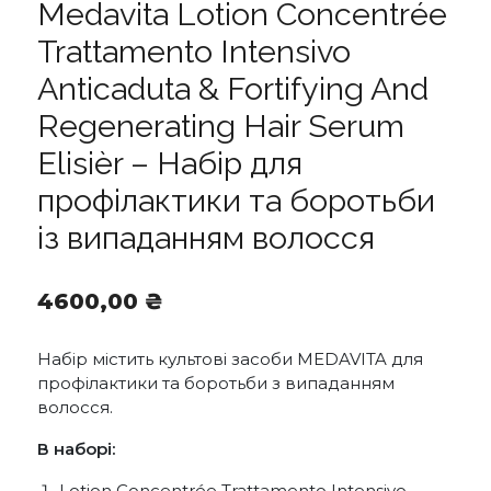
Medavita Lotion Concentrée
Trattamento Intensivo
Anticaduta & Fortifying And
Regenerating Hair Serum
Elisièr – Набір для
профілактики та боротьби
із випаданням волосся
4600,00
₴
Набір містить культові засоби MEDAVITA для
профілактики та боротьби з випаданням
волосся.
В наборі:
Lotion Concentrée Trattamento Intensivo