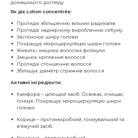
домашнього догляду.
Як діє Lotion concentrée:
Протидіє збільшенню вільних радикалів
Протидіє надмірному виробленню себуму
Заспокоює шкіру голови
Покращує мікроциркуляцію шкіри голови
Живить і зміцнює волосяні фолікули
Зміцнює кріплення волосся
Протидіє стоншенню волосся
Збільшує діаметр стрижнів волосся
Активні інгредієнти:
Камфора – цілющий засіб. Освіжає, очищає,
тонізує. Покращує мікроциркуляцію шкіри
голови.
Кориця – протимікробний, тонізувальний та
в’яжучий засіб.
Гвоздика – протимікробний,