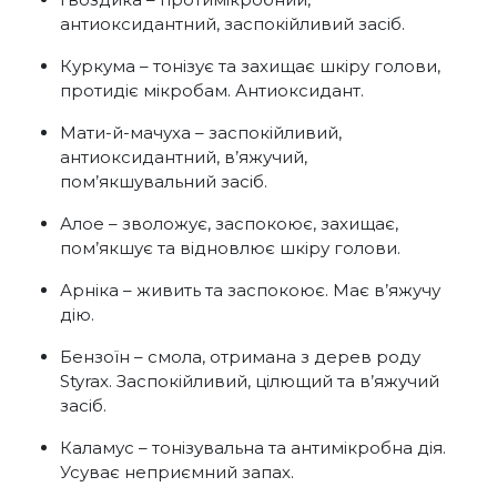
антиоксидантний, заспокійливий засіб.
Куркума – тонізує та захищає шкіру голови,
протидіє мікробам. Антиоксидант.
Мати-й-мачуха – заспокійливий,
антиоксидантний, в’яжучий,
пом’якшувальний засіб.
Алое – зволожує, заспокоює, захищає,
пом’якшує та відновлює шкіру голови.
Арніка – живить та заспокоює. Має в’яжучу
дію.
Бензоїн – смола, отримана з дерев роду
Styrax. Заспокійливий, цілющий та в’яжучий
засіб.
Каламус – тонізувальна та антимікробна дія.
Усуває неприємний запах.