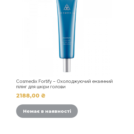
-
Набір
для
профілактики
та
боротьби
із
випаданням
волосся
кількість
Cosmedix Fortify – Охолоджуючий ензимний
пілінг для шкіри голови
2188,00
₴
Немає в наявності