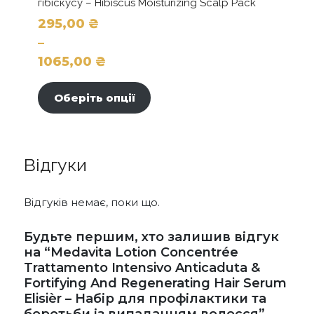
гібіскусу – Hibiscus Moisturizing Scalp Pack
295,00
₴
–
1065,00
₴
Цей
Діапазон
товар
цін:
Оберіть опції
має
від
кілька
295,00 ₴
варіантів.
до
Параметри
Відгуки
можна
1065,00 ₴
вибрати
на
Відгуків немає, поки що.
сторінці
товару
Будьте першим, хто залишив відгук
на “Medavita Lotion Concentrée
Trattamento Intensivo Anticaduta &
Fortifying And Regenerating Hair Serum
Elisièr – Набір для профілактики та
боротьби із випаданням волосся”