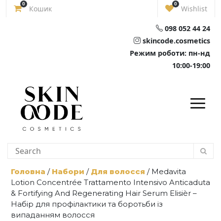
Skip
0
0
Кошик
Wishlist
to
content
098 052 44 24
skincode.cosmetics
Режим роботи: пн-нд
10:00-19:00
Головна
/
Набори
/
Для волосся
/ Medavita
Lotion Concentrée Trattamento Intensivo Anticaduta
& Fortifying And Regenerating Hair Serum Elisièr –
Набір для профілактики та боротьби із
випаданням волосся