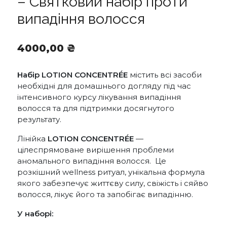
– Святковий набір проти
випадіння волосся
4000,00
₴
Набір
LOTION CONCENTRÉE
містить всі засоби
необхідні для домашнього догляду під час
інтенсивного курсу лікування випадіння
волосся та для підтримки досягнутого
результату.
Лінійка
LOTION CONCENTRÉE
—
цілеспрямоване вирішення проблеми
аномального випадіння волосся. Це
розкішний wellness ритуал, унікальна формула
якого забезпечує життєву силу, свіжість і сяйво
волосся, лікує його та запобігає випадінню.
У наборі: