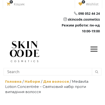
Skip
0
0
Кошик
Wishlist
to
content
098 052 44 24
skincode.cosmetics
Режим роботи: пн-нд
10:00-19:00
Головна
/
Набори
/
Для волосся
/ Medavita
Lotion Concentrée – Святковий набір проти
випадіння волосся