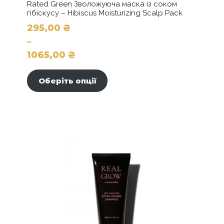
Rated Green Зволожуюча маска із соком
гібіскусу – Hibiscus Moisturizing Scalp Pack
295,00
₴
–
1065,00
₴
Цей
Діапазон
товар
цін:
Оберіть опції
має
від
кілька
295,00 ₴
варіантів.
до
Параметри
можна
1065,00 ₴
вибрати
на
сторінці
товару