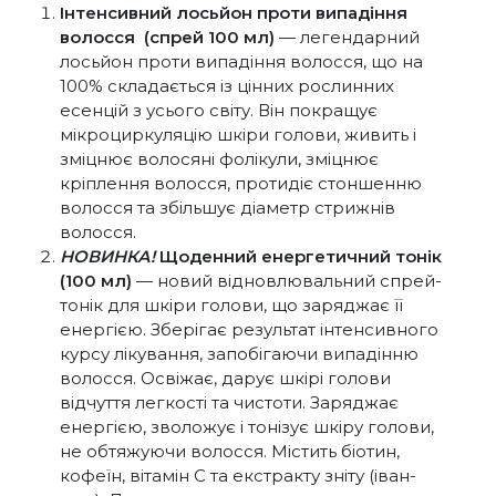
Інтенсивний лосьйон проти випадіння
волосся (спрей 100 мл)
— легендарний
лосьйон проти випадіння волосся, що на
100% складається із цінних рослинних
есенцій з усього світу. Він покращує
мікроциркуляцію шкіри голови, живить і
зміцнює волосяні фолікули, зміцнює
кріплення волосся, протидіє стоншенню
волосся та збільшує діаметр стрижнів
волосся.
НОВИНКА!
Щоденний енергетичний тонік
(100 мл)
— новий відновлювальний спрей-
тонік для шкіри голови, що заряджає її
енергією. Зберігає результат інтенсивного
курсу лікування, запобігаючи випадінню
волосся. Освіжає, дарує шкірі голови
відчуття легкості та чистоти. Заряджає
енергією, зволожує і тонізує шкіру голови,
не обтяжуючи волосся. Містить біотин,
кофеїн, вітамін С та екстракту зніту (іван-