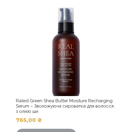
OIL, PARFUM ( FRAGRANCE), POTTASIUM
SORBATE, SODIUM BENZOATE, LACTIC ACID,
ASCORBIC ACID, DISODIUM EDTA, EPILOBIUM
ANGUSTIFOLIUM FLOWER/LEAF/STEM EXTRACT,
BIOTIN, LINALOOL, LIMONENE, GERANIOL,
COUMARIN, BENZYL SALICYLATE, EUGENOL,
BENZYL BENZOATE.
Rated Green Shea Butter Moisture Recharging
Serum – Зволожуюча сироватка для волосся
з олією ши
765,00
₴