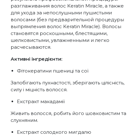
разглаживания волос Keratin Miracle, а также
для ухода за непослушными пушистыми
волосами (без предварительной процедуры
выпрямления волос Keratin Miracle). Волосы
становятся роскошными, блестящими,
шелковистыми, увлажненными и легко
расчесываются.
Активні інгредієнти:
Фітокератини пшениці та сої
Запобігають пухнастості, зберігають цілісність,
силу і міцність волосся.
Екстракт макадамії
Живить волосся, робить його шовковистим та
слухняним.
Екстракт солодкого мигдалю