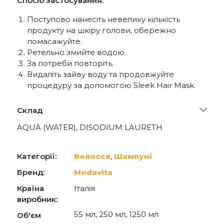
Спосіб застосування:
Поступово нанесіть невелику кількість
продукту на шкіру голови, обережно
помасажуйте.
Ретельно змийте водою.
За потреби повторіть.
Видаліть зайву воду та продовжуйте
процедуру за допомогою Sleek Hair Mask.
Склад
AQUA (WATER), DISODIUM LAURETH
SULFOSUCCINATE, PEG-18 GLYCERYL
OLEATE/COCOATE, DECYL GLUCOSIDE,
COCAMIDOPROPYLAMINE OXIDE, CITRIC CID,
Категорії:
Волосся
,
Шампуні
PEG- 15 COCOPOLYAMINE, PARFUM
(FRAGRANCE), PHENOXYETHANOL,
Бренд:
Medavita
POLYQUATERNIUM-7, TETRASODIUM
Країна
Італія
GLUTAMATE DIACETATE, MACADAMIA
TERNIFOLIA SEED OIL, GLYCINE SOJA
виробник:
(SOYBEAN) OIL, SOY AMINO ACIDS, WHEAT
55 мл, 250 мл, 1250 мл
Об'єм
AMINO ACIDS, SERINE, THREONINE, ARGININE