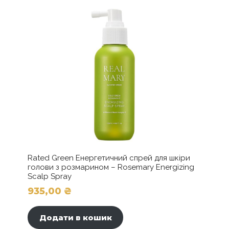
кількість
Rated Green Енергетичний спрей для шкіри
голови з розмарином – Rosemary Energizing
Scalp Spray
935,00
₴
Додати в кошик