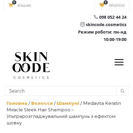
Skip
0
0
Кошик
Wishlist
to
content
098 052 44 24
skincode.cosmetics
Режим роботи: пн-нд
10:00-19:00
Головна
/
Волосся
/
Шампуні
/ Medavita Keratin
Miracle Sleek Hair Shampoo –
Ультрарозгладжувальний шампунь з ефектом
шовку