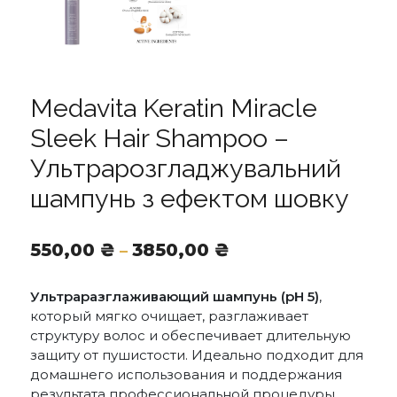
Medavita Keratin Miracle
Sleek Hair Shampoo –
Ультрарозгладжувальний
шампунь з ефектом шовку
Діапазон
550,00
₴
3850,00
₴
–
цін:
від
Ультраразглаживающий шампунь (рН 5)
,
550,00 ₴
который мягко очищает, разглаживает
до
структуру волос и обеспечивает длительную
3850,00 ₴
защиту от пушистости. Идеально подходит для
домашнего использования и поддержания
результата профессиональной процедуры