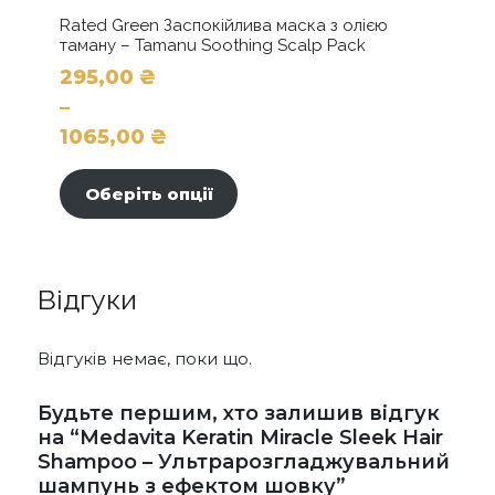
Rated Green Заспокійлива маска з олією
таману – Tamanu Soothing Scalp Pack
295,00
₴
–
1065,00
₴
Цей
Діапазон
товар
цін:
Оберіть опції
має
від
кілька
295,00 ₴
варіантів.
до
Параметри
Відгуки
можна
1065,00 ₴
вибрати
на
Відгуків немає, поки що.
сторінці
товару
Будьте першим, хто залишив відгук
на “Medavita Keratin Miracle Sleek Hair
Shampoo – Ультрарозгладжувальний
шампунь з ефектом шовку”