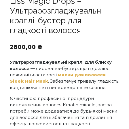
Liss Magic Drops –
Ультрарозгладжувальні
краплі-бустер для
гладкості волосся
2800,00
₴
Ультрарозгладжувальні краплі для блиску
волосся —
сироватка-бустер, що підсилює
поживні властивості
маски для волосся
Sleek Hair Mask
. Забезпечує тривалу гладкість,
кондиціювання і неперевершене сяяння.
Є частиною професійної процедури
випрямлення волосся Keratin miracle, але за
потреби може додаватися до будь-якої маски
для волосся для її збагачення та підсилення
ефекту шовковистості та гладкості.