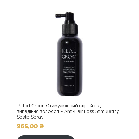
варіантів.
до
Параметри
можна
1475,00 ₴
вибрати
на
сторінці
товару
Rated Green Стимулюючий спрей від
випадіння волосся – Anti-Hair Loss Stimulating
Scalp Spray
965,00
₴