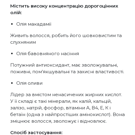
Містить високу концентрацію дорогоцінних
олій:
Олія макадамії
Живить волосся, робить його шовковистим та
слухняним
Олія бавовняного насіння
Потужний антиоксидант, має зволожувальні,
поживні, пом’якшувальні та захисні властивості.
Олія оливи
Лідер за вмістом ненасичених жирних кислот.
У її складі є такі мінерали, як калій, кальцій,
залізо, натрій, фосфор, вітаміни А, В4, Е, К і
бетаїн (одна з найпростіших амінокислот). Вона
зміцнює волосся, зволожує і відновлює.
Спосіб застосування: