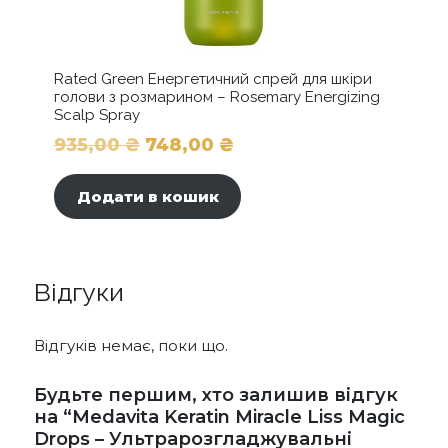
Rated Green Енергетичний спрей для шкіри
голови з розмарином – Rosemary Energizing
Scalp Spray
Оригінальна
Поточна
935,00
₴
748,00
₴
ціна:
ціна:
Додати в кошик
935,00 ₴.
748,00 ₴.
Відгуки
Відгуків немає, поки що.
Будьте першим, хто залишив відгук
на “Medavita Keratin Miracle Liss Magic
Drops – Ультрарозгладжувальні