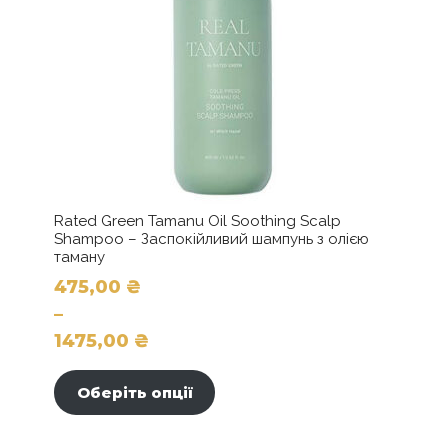
Rated Green Tamanu Oil Soothing Scalp
Shampoo – Заспокійливий шампунь з олією
таману
475,00
₴
–
1475,00
₴
Цей
Діапазон
товар
цін:
Оберіть опції
має
від
кілька
475,00 ₴