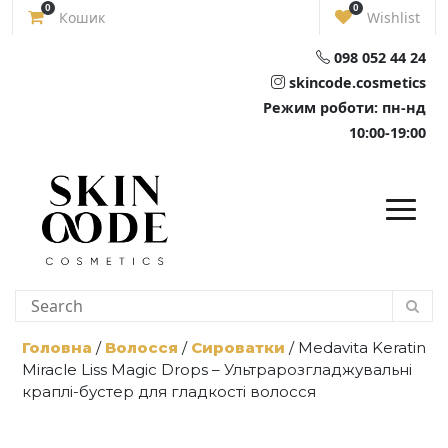
Skip
0
0
Кошик
Wishlist
to
content
098 052 44 24
skincode.cosmetics
Режим роботи: пн-нд
10:00-19:00
Головна
/
Волосся
/
Сироватки
/ Medavita Keratin
Miracle Liss Magic Drops – Ультрарозгладжувальні
краплі-бустер для гладкості волосся