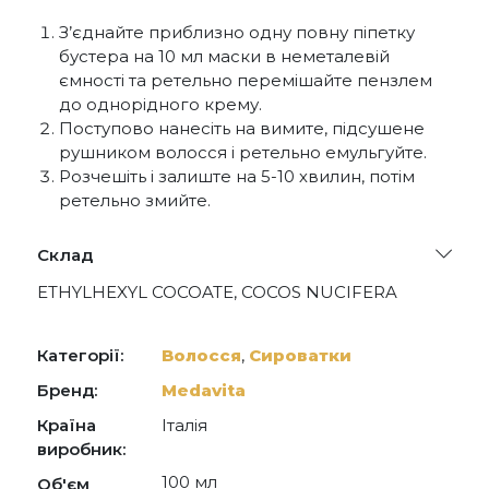
З’єднайте приблизно одну повну піпетку
бустера на 10 мл маски в неметалевій
ємності та ретельно перемішайте пензлем
до однорідного крему.
Поступово нанесіть на вимите, підсушене
рушником волосся і ретельно емульгуйте.
Розчешіть і залиште на 5-10 хвилин, потім
ретельно змийте.
Склад
ETHYLHEXYL COCOATE, COCOS NUCIFERA
(COCONUT) OIL, MACADAMIA TERNIFOLIA SEED
OIL, GLYCINE SOJA (SOYBEAN) OIL, BHT,
GOSSYPIUM HERBACEUM (COTTON) SEED OIL,
Категорії:
Волосся
,
Сироватки
MANGIFERA INDICA (MANGO) SEED BUTTER,
OLEA EUROPAEA (OLIVE) FRUIT OIL, PERSEA
Бренд:
Medavita
GRATISSIMA (AVOCADO) OIL, PRUNUS
Країна
Італія
AMYGDALUS DULCIS (SWEET ALMOND) OIL,
THEOBROMA CACAO (COCOA) SEED BUTTER,
виробник:
TOCOPHEROL.
100 мл
Об'єм