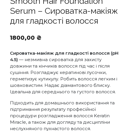
Smooth Hair Foundation
Serum – Сироватка-макіяж
для гладкості волосся
1800,00
₴
Сироватка-макіяж для гладкості волосся (
pH
4.5
)
— незмивна сироватка для захисту
довжини та кінчиків волосся під час і після
сушіння. Розгладжує кератинові лусочки,
герметизує кутикулу. Робить волосся легким і
шовковистим. Надає діамантового блиску.
Ідеальна для середнього та густого волосся.
Підходить для домашнього використання та
підтримання результату професійної
процедури розгладження волосся Keratin
Miracle, а також для догляду та дисципліни
неслухняного пухнастого волосся.