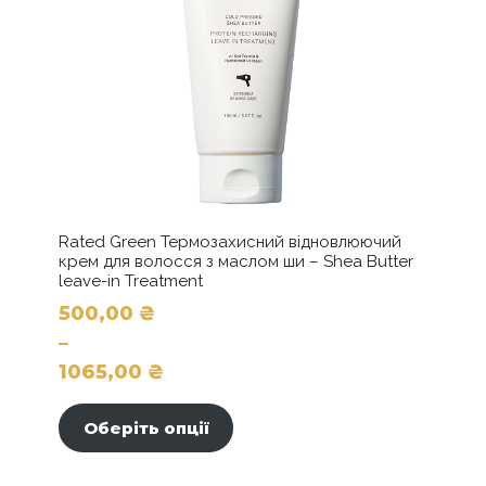
Rated Green Термозахисний відновлюючий
крем для волосся з маслом ши – Shea Butter
leave-in Treatment
500,00
₴
–
1065,00
₴
Цей
Діапазон
товар
цін:
Оберіть опції
має
від
кілька