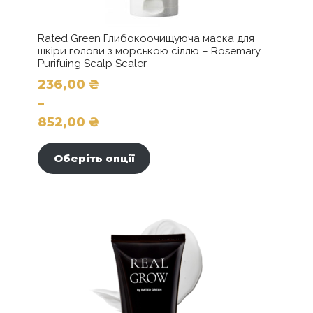
Rated Green Глибокоочищуюча маска для
шкіри голови з морською сіллю – Rosemary
Purifuing Scalp Scaler
236,00
₴
–
852,00
₴
Цей
Діапазон
товар
цін:
Оберіть опції
має
від
кілька
236,00 ₴
варіантів.
до
Параметри
можна
852,00 ₴
вибрати
на
сторінці
товару