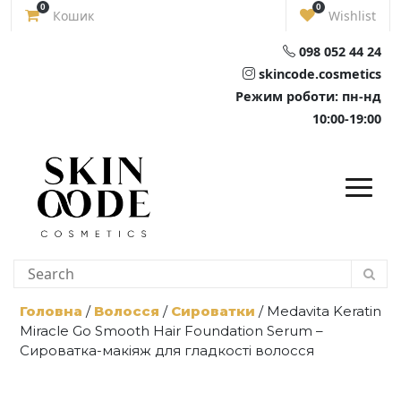
Skip
0
0
Кошик
Wishlist
to
content
098 052 44 24
skincode.cosmetics
Режим роботи: пн-нд
10:00-19:00
Головна
/
Волосся
/
Сироватки
/ Medavita Keratin
Miracle Go Smooth Hair Foundation Serum –
Сироватка-макіяж для гладкості волосся