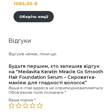
1065,00
₴
Цей
Діапазон
товар
цін:
Оберіть опції
має
від
кілька
295,00 ₴
варіантів.
до
Параметри
Відгуки
можна
1065,00 ₴
вибрати
на
Відгуків немає, поки що.
сторінці
товару
Будьте першим, хто залишив відгук
на “Medavita Keratin Miracle Go Smooth
Hair Foundation Serum – Сироватка-
макіяж для гладкості волосся”
Ваша e-mail адреса не оприлюднюватиметься.
Обов’язкові поля позначені
*
Ваша оцінка
*