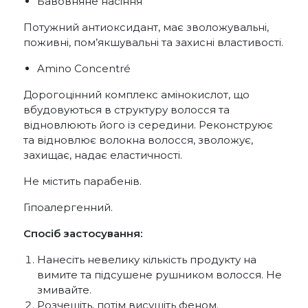
Бавовняне насіння
Потужний антиоксидант, має зволожувальні,
поживні, пом’якшувальні та захисні властивості.
Amino Concentré
Дорогоцінний комплекс амінокислот, що
вбудовуються в структуру волосся та
відновлюють його із середини. Реконструює
та відновлює волокна волосся, зволожує,
захищає, надає еластичності.
Не містить парабенів.
Гіпоалергенний.
Спосіб застосування:
Нанесіть невелику кількість продукту на
вимите та підсушене рушником волосся. Не
змивайте.
Розчешіть, потім висушіть феном.