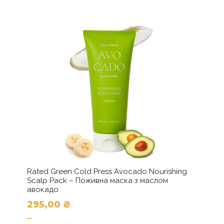
500,00 ₴
варіантів.
до
Параметри
можна
1065,00 ₴
вибрати
на
сторінці
товару
Rated Green Cold Press Avocado Nourishing
Scalp Pack – Поживна маска з маслом
авокадо
295,00
₴
–