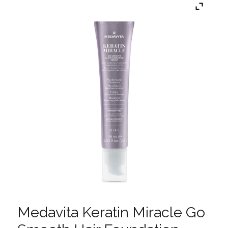
Medavita Keratin Miracle Go