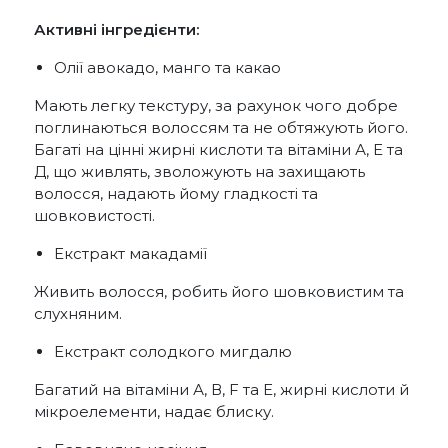
Активні інгредієнти:
Олії авокадо, манго та какао
Мають легку текстуру, за рахунок чого добре
поглинаються волоссям та не обтяжують його.
Багаті на цінні жирні кислоти та вітаміни А, Е та
Д, що живлять, зволожують на захищають
волосся, надають йому гладкості та
шовковистості.
Екстракт макадамії
Живить волосся, робить його шовковистим та
слухняним.
Екстракт солодкого мигдалю
Багатий на вітаміни А, В, F та E, жирні кислоти й
мікроелементи, надає блиску.