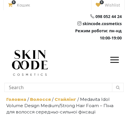
Skip
0
0
Кошик
Wishlist
to
content
098 052 44 24
skincode.cosmetics
Режим роботи: пн-нд
10:00-19:00
Головна
/
Волосся
/
Стайлінг
/ Medavita Idol
Volume Design Medium/Strong Hair Foam – Піна
для волосся середньо-сильної фіксації