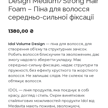
Design Medium/Strong Hair
Foam – Піна для волосся
середньо-сильної фіксації
1380,00
₴
Idol Volume Design
— піна для волосся, для
створення об’єму та структурних зачісок.
Робить волосся блискучим та зволоженим, дає
змогу надовго зберегти укладку. Має
середньо-сильну фіксацію, надає структури та
пружності, без ефекту хрусткого та жорсткого
волосся. Не залишає слідів. Не склеює та не
обтяжує волосся.
IDOL — лінія продуктів, яка поєднує в собі
красу, догляд і стиль. Окрім виняткових
стайлінгових можливостей продукти Idol від
Medavita мають поживні, зволожуючі,