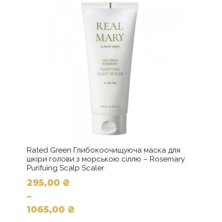
Rated Green Глибокоочищуюча маска для
шкіри голови з морською сіллю – Rosemary
Purifuing Scalp Scaler
295,00
₴
–
1065,00
₴
Цей