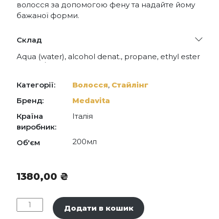
волосся за допомогою фену та надайте йому
бажаної форми.
Склад
Aqua (water), alcohol denat., propane, ethyl ester
of pvm/ ma copolymer, butane, isobutane,
polyquaternium-11, aminomethyl propanol,
lauramine oxide, parfum (fragrance), imidazolidinyl
Категорії:
Волосся
,
Стайлінг
urea, aloe barbadensis leaf juice, panthenol,
propylene glycol, phenoxyethanol, caprylyl glycol,
Бренд:
Medavita
paullinia cupana seed extract, citric acid, sodium
Країна
Італія
benzoate, potassium sorbate, ascorbic acid,
limonene.
виробник:
200мл
Об'єм
1380,00
₴
Medavita
Додати в кошик
Idol