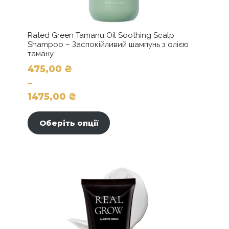
Rated Green Tamanu Oil Soothing Scalp
Shampoo – Заспокійливий шампунь з олією
таману
475,00
₴
–
1475,00
₴
Цей
Діапазон
товар
цін:
Оберіть опції
має
від
кілька
475,00 ₴
варіантів.
до
Параметри
можна
1475,00 ₴
вибрати
на
сторінці
товару