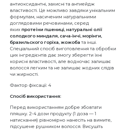
антиоксидантні, захисні та антиейдж
властивості. Це можливо завдяки унікальним
формулам, насиченим натуральними
доглядовими речовинами, серед
яких
протеїни пшениці, натуральні олії
солодкого миндаля, сача-інчі, морінги,
бразильского горіха, жожоба
та інші.
Спеціальний спосіб виготовлення та обробки
цих інгредієнтів дає змогу зберегти їхні
корисні властивості, але водночас залишає
волосся легким та не залишає жодних слідів
чи жирності.
Фактор фіксації: 4
Спосіб використання:
Перед використанням добре збовтати
пляшку. 2-4 дози продукту (1 доза — 1
натискання) рівномірно нанесіть на вимите,
підсушене рушником волосся. Висушіть