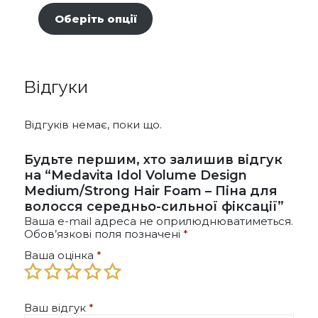
Діапазон
товар
цін:
Оберіть опції
має
від
кілька
295,00 ₴
варіантів.
до
Параметри
Відгуки
можна
1065,00 ₴
вибрати
на
Відгуків немає, поки що.
сторінці
товару
Будьте першим, хто залишив відгук
на “Medavita Idol Volume Design
Medium/Strong Hair Foam – Піна для
волосся середньо-сильної фіксації”
Ваша e-mail адреса не оприлюднюватиметься.
Обов’язкові поля позначені
*
Ваша оцінка
*
Ваш відгук
*