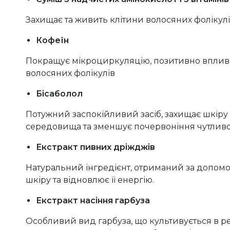
Захищає та живить клітини волосяних фолікулі
Кофеїн
Покращує мікроциркуляцію, позитивно вплива
волосяних фолікулів
Бісаболол
Потужний заспокійливий засіб, захищає шкіру
середовища та зменшує почервоніння чутливо
Екстракт пивних дріжджів
Натуральний інгредієнт, отриманий за допомо
шкіру та відновлює її енергію.
Екстракт насіння гарбуза
Особливий вид гарбуза, що культивується в рег