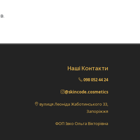
в.
Наші Контакти
098 052 44 24
@skincode.cosmetics
вулиця Леоніда Жаботинського 33,
Запоріжжя
ФОП Івко Ольга Вікторівна