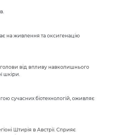
в.
є на живлення та оксигенацію
 голови від впливу навколишнього
ї шкіри.
гою сучасних біотехнологій, оживляє
іоні Штирія в Австрії. Сприяє