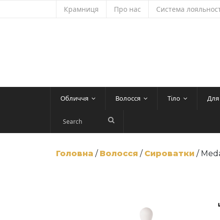
Skip
Крамниця
Про нас
Система лояльност
to
content
Обличчя
Волосся
Тіло
Для
Головна
/
Волосся
/
Сироватки
/ Med