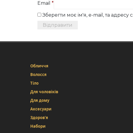
Email
*
Зберегти моє ім'я, e-mail, та адрес
Обличчя
Волосся
Тіло
Для чоловіків
Для дому
Аксесуари
Здоров’я
Набори