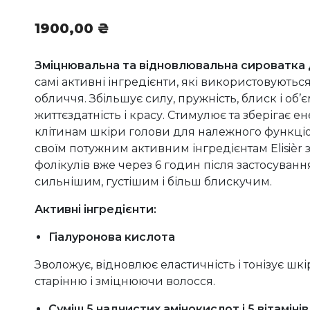
1900,00
₴
Зміцнювальна та відновлювальна сироватка д
самі активні інгредієнти, які використовуютьс
обличчя. Збільшує силу, пружність, блиск і об’
життєздатність і красу. Стимулює та зберігає 
клітинам шкіри голови для належного функціо
своїм потужним активним інгредієнтам Elisièr 
фолікулів вже через 6 годин після застосуванн
сильнішим, густішим і більш блискучим.
Активні інгредієнти:
Гіалуронова кислота
Зволожує, відновлює еластичність і тонізує ш
старінню і зміцнюючи волосся.
Суміш 5 надчистих амінокислот і 5 вітамінів