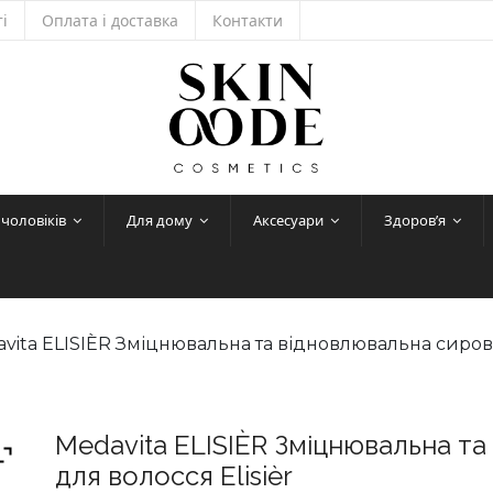
і
Оплата і доставка
Контакти
 чоловіків
Для дому
Аксесуари
Здоров’я
avita ELISIÈR Зміцнювальна та відновлювальна сирова
Medavita ELISIÈR Зміцнювальна т
для волосся Elisièr