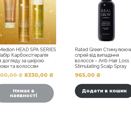
.Medion HEAD SPA SERIES
Rated Green Стимулююч
Набір Карбоксітерапія
спрей від випадіння
я догляду за шкірою
волосся – Anti-Hair Loss
лови та волоссям
Stimulating Scalp Spray
Оригінальна
Поточна
500,00
₴
8330,00
₴
965,00
₴
ціна:
ціна:
9500,00 ₴.
8330,00 ₴.
Немає в
Додати в кошик
наявності