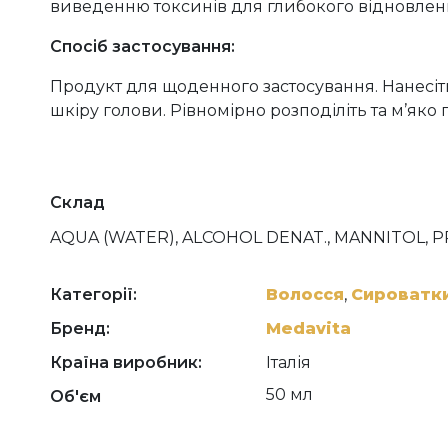
виведенню токсинів для глибокого відновлен
Спосіб застосування:
Продукт для щоденного застосування. Нанесі
шкіру голови. Рівномірно розподіліть та м’яко
Склад
AQUA (WATER), ALCOHOL DENAT., MANNITOL, P
MENTHYL LACTATE, PANTHENOL, PARFUM (FRAG
EXTRACT, GLUTAMIC ACID, SERINE, ARGININE
CASTOR OIL, GLYCINE, CUCURBITA PEPO (PUMKI
Категорії:
Волосся
,
Сироватк
BISABOLOL, HYDROLYZED HYALURONIC ACID, 
Бренд:
Medavita
COUMARIN, RETINYL PALMITATE, LINALOOL, CIT
CAPRYLIC/CAPRIC TRIGLYCERIDE, TOCOPHEROL
Країна виробник:
Італія
50 мл
Об'єм