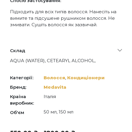
Спосіб застосування:
Підходить для всіх типів волосся. Нанесіть на
вимите та підсушене рушником волосся. Не
змивати. Сушіть волосся як зазвичай.
Склад
AQUA (WATER), CETEARYL ALCOHOL,
BEHENTRIMONIUM CHLORIDE,
PHENOXYETHANOL, CYCLOPENTASILOXANE,
BENZOPHENONE-4, PARFUM (FRAGRANCE),
Категорії:
Волосся
,
Кондиціонери
SILICONE QUATERNIUM-16/GLYCIDOXY
DIMETHICONE CROSSPOLYMER, GLYCERIN,
Бренд:
Medavita
ETHYLHEXYLGLYCERIN, UNDECETH-11,
Країна
Італія
UNDECETH-5, AMINOMETHYL PROPANOL, PEG-
8, LINUM USITATISSIMUM (LINSEED) SEED OIL,
виробник:
MORINGA OLEIFERA SEED OIL, PLUKENETIA
50 мл, 150 мл
Об'єм
VOLUBILIS SEED OIL, CYPERUS ESCULENTUS
ROOT OIL, SERINE, THREONINE, ALPHA-
ISOMETHYL IONONE, GERANIOL,
HYDROXYCITRONELLAL, CITRONELLOL, PEG-