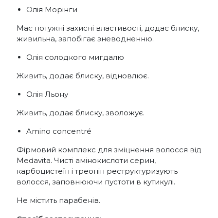
Олія Морінги
Має потужні захисні властивості, додає блиску,
живильна, запобігає зневодненню.
Олія солодкого мигдалю
Живить, додає блиску, відновлює.
Олія Льону
Живить, додає блиску, зволожує.
Amino concentré
Фірмовий комплекс для зміцнення волосся від
Medavita. Чисті амінокислоти серин,
карбоцистеїн і треонін реструктуризують
волосся, заповнюючи пустоти в кутикулі.
Не містить парабенів.