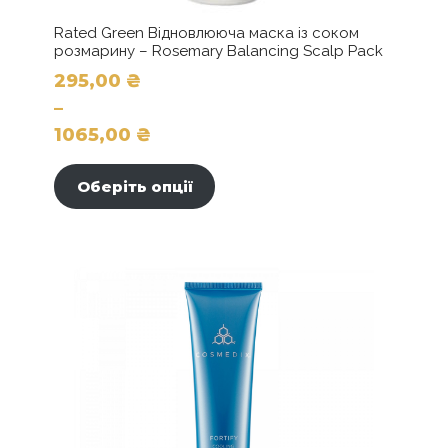
Rated Green Відновлююча маска із соком
розмарину – Rosemary Balancing Scalp Pack
295,00
₴
–
1065,00
₴
Цей
Діапазон
товар
цін:
Оберіть опції
має
від
кілька
295,00 ₴
варіантів.
до
Параметри
можна
1065,00 ₴
вибрати
на
сторінці
товару