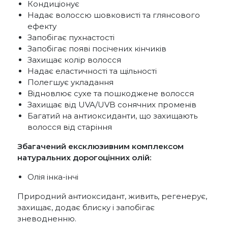
Кондиціонує
Надає волоссю шовковисті та глянсового
ефекту
Запобігає пухнастості
Запобігає появі посічених кінчиків
Захищає колір волосся
Надає еластичності та щільності
Полегшує укладання
Відновлює сухе та пошкоджене волосся
Захищає від UVA/UVB сонячних променів
Багатий на антиоксиданти, що захищають
волосся від старіння
Збагачений ексклюзивним комплексом
натуральних дорогоцінних олій:
Олія інка-інчі
Природний антиоксидант, живить, регенерує,
захищає, додає блиску і запобігає
зневодненню.