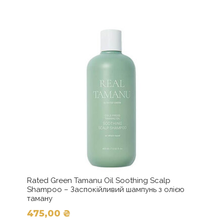
кілька
295,00 ₴
варіантів.
до
Параметри
можна
1065,00 ₴
вибрати
на
сторінці
товару
Rated Green Tamanu Oil Soothing Scalp
Shampoo – Заспокійливий шампунь з олією
таману
475,00
₴