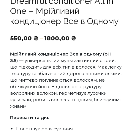
Dreamful conditioner All in
One – Мрійливий
кондиціонер Все в Одному
Діапазон
550,00
₴
1800,00
₴
–
цін:
від
Мрійливий кондиціонер Все в одному (pH
550,00 ₴
3.5)
— універсальний мультиактивний спрей,
до
що підходить для всіх типів волосся. Має легку
1800,00 ₴
текстуру та збагачений дорогоцінними оліями,
що миттєво поглинаються волоссям, не
обтяжуючи його. Відновлює структуру
волосяних волокон, герметизує лусочки
кутикули, робить волосся гладким, блискучим і
живим.
Переваги та дія:
Полегшує розчісування