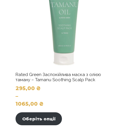
кількість
Rated Green Заспокійлива маска з олією
таману – Tamanu Soothing Scalp Pack
295,00
₴
–
1065,00
₴
Цей
Діапазон
товар
цін:
Оберіть опції
має
від