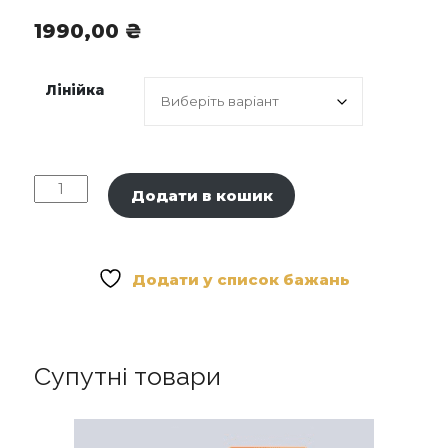
1990,00
₴
Лінійка
Medavita
Додати в кошик
Аромадифузор
кількість
Додати у список бажань
Супутні товари