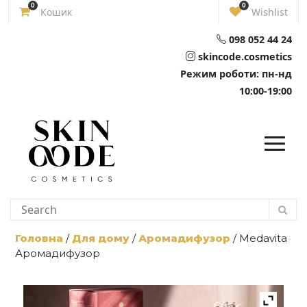
Skip
0
0
Кошик
Wishlist
to
content
098 052 44 24
skincode.cosmetics
Режим роботи: пн-нд
10:00-19:00
Головна
/
Для дому
/
Аромадифузор
/ Medavita
Аромадифузор