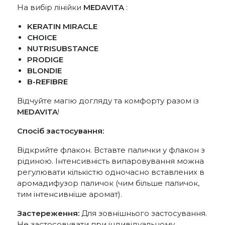
На вибір лінійки
MEDAVITA
:
KERATIN MIRACLE
CHOICE
NUTRISUBSTANCE
PRODIGE
BLONDIE
B-REFIBRE
Відчуйте магію догляду та комфорту разом із
MEDAVITA
!
Спосіб застосування:
Відкрийте флакон. Вставте палички у флакон з
рідиною. Інтенсивність випаровування можна
регулювати кількістю одночасно вставлених в
аромадифузор паличок (чим більше паличок,
тим інтенсивніше аромат).
Застереження:
Для зовнішнього застосування.
Не застосовувати при індивідуальному