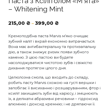
Паста з Ксілітолом «М’ята»
– Whitening Mint
Діапазон
215,00
₴
399,00
₴
–
цін:
від
Кремоподібна паста Marvis м’яко очищає
215,00 ₴
зубний наліт і вкрай економно витрачається.
до
Вона має антибактеріальну та протизапальну
399,00 ₴
дію, а також знижує ризик появи зубного
каменю. З цією пастою ви будете
насолоджуватися чистотою зубів і свіжістю
дихання протягом цілого дня.
Целюлозна смола, що входить до складу,
робить пасту Marvis схожою на густі вершки і
запобігає її висиханню і розшаруванням, фтор і
ксиліт захищають зуби від карієсу, і зміцнюють
їх, а делікатні абразивні речовини – гідроксид
алюмінію і діоксид кремнію; і не дряпаючи її.