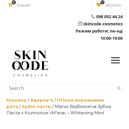
Skip
0
0
Кошик
Wishlist
to
content
098 052 44 24
skincode.cosmetics
Режим роботи: пн-нд
10:00-19:00
Головна
/
Здоров'я
/
Гігієна порожнини
рота
/
Зубні пасти
/ Marvis Відбілююча Зубна
Паста з Ксілітолом «М’ята» – Whitening Mint