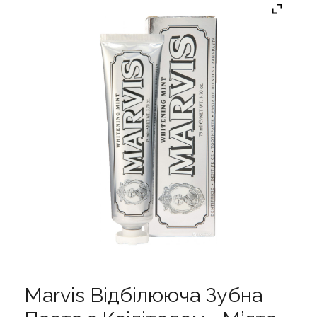
Marvis Відбілююча Зубна