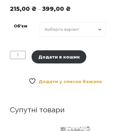
Діапазон
215,00
₴
399,00
₴
–
цін:
від
Об'єм
215,00 ₴
до
399,00 ₴
Marvis
Додати в кошик
Відбілююча
Зубна
Паста
з
Додати у список бажань
Ксілітолом
«М'ята»
-
Whitening
Супутні товари
Mint
кількість