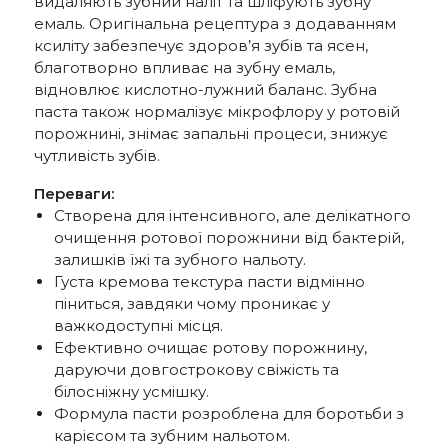
видаляють зубний наліт та шліфують зубну
емаль. Оригінальна рецептура з додаванням
ксиліту забезпечує здоров’я зубів та ясен,
благотворно впливає на зубну емаль,
відновлює кислотно-лужний баланс. Зубна
паста також нормалізує мікрофлору у ротовій
порожнині, знімає запальні процеси, знижує
чутливість зубів.
Переваги:
Створена для інтенсивного, але делікатного
очищення ротової порожнини від бактерій,
залишків їжі та зубного нальоту.
Густа кремова текстура пасти відмінно
піниться, завдяки чому проникає у
важкодоступні місця.
Ефективно очищає ротову порожнину,
даруючи довгострокову свіжість та
білосніжну усмішку.
Формула пасти розроблена для боротьби з
карієсом та зубним нальотом.