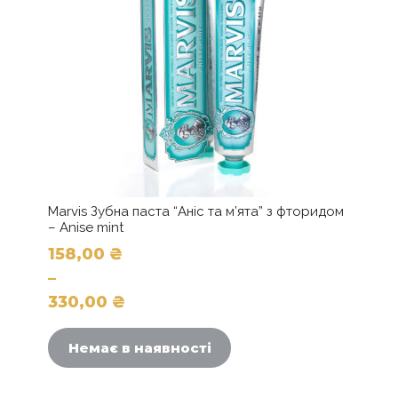
сторінці
товару
Marvis Зубна паста “Аніс та м’ята” з фторидом
– Anise mint
158,00
₴
–
330,00
₴
Цей
Діапазон
товар
цін:
Немає в наявності
має
від
кілька
158,00 ₴