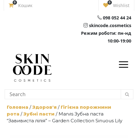
Skip
0
0
Кошик
Wishlist
to
content
098 052 44 24
skincode.cosmetics
Режим роботи: пн-нд
10:00-19:00
Головна
/
Здоров'я
/
Гігієна порожнини
рота
/
Зубні пасти
/ Marvis Зубна паста
“Завивиста лілія” – Garden Collection Sinuous Lily