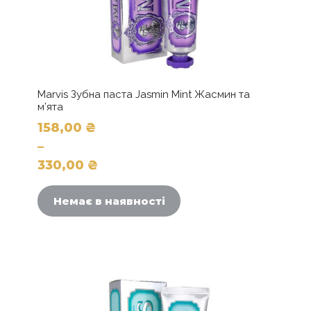
Marvis Зубна паста Jasmin Mint Жасмин та
м’ята
158,00
₴
–
330,00
₴
Цей
Діапазон
товар
цін:
Немає в наявності
має
від
кілька
158,00 ₴
варіантів.
до
Параметри
можна
330,00 ₴
вибрати
на