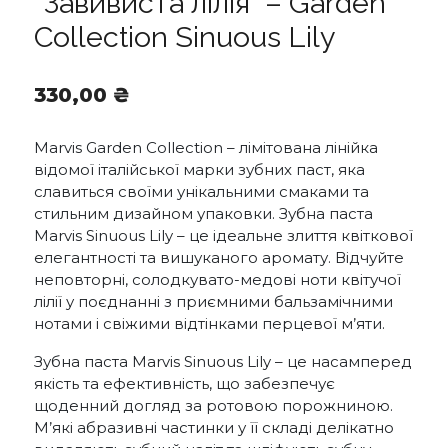
“Завивиста лілія” – Garden
Collection Sinuous Lily
330,00
₴
Marvis Garden Collection – лімітована лінійка
відомої італійської марки зубних паст, яка
славиться своїми унікальними смаками та
стильним дизайном упаковки. Зубна паста
Marvis Sinuous Lily – це ідеальне злиття квіткової
елегантності та вишуканого аромату. Відчуйте
неповторні, солодкувато-медові ноти квітучої
лілії у поєднанні з приємними бальзамічними
нотами і свіжими відтінками перцевої м’яти.
Зубна паста Marvis Sinuous Lily – це насамперед
якість та ефективність, що забезпечує
щоденний догляд за ротовою порожниною.
М’які абразивні частинки у її складі делікатно