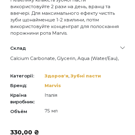
використовуйте 2 рази на день, вранці та
ввечері. Для максимального ефекту чистіть
зуби щонайменше 1-2 хвилини, потім
використовуйте концентрат для полоскання
порожнини рота Marvis.
Склад
Calcium Carbonate, Glycerin, Aqua (Water/Eau),
Hydrated Silica, Aroma (Flavor), Xylitol, Cellulose
Gum, Sodium Lauryl Sulfate, Titanium Dioxide,
Sodium Saccharin, Sodium Fluoride, Citric Acid,
Категорії:
Здоров'я
,
Зубні пасти
Sodium Citrate, Hydroxycitronella , Citronellol,
Hexyl Cinnamal.
Бренд:
Marvis
Країна
Італія
виробник:
75 мл
Объём
330,00
₴