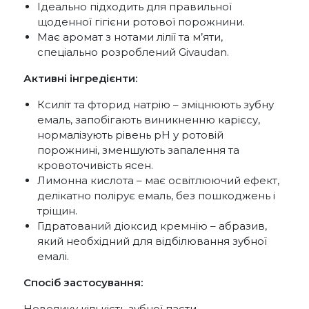
Ідеально підходить для правильної
щоденної гігієни ротової порожнини.
Має аромат з нотами лілії та м’яти,
спеціально розроблений Givaudan.
Активні інгредієнти:
Ксиліт та фторид натрію – зміцнюють зубну
емаль, запобігають виникненню карієсу,
нормалізують рівень pH у ротовій
порожнині, зменшують запалення та
кровоточивість ясен.
Лимонна кислота – має освітлюючий ефект,
делікатно полірує емаль, без пошкоджень і
тріщин.
Гідратований діоксид кремнію – абразив,
який необхідний для відбілювання зубної
емалі.
Спосіб застосування:
Невелику кількість зубної пасти