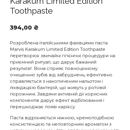
Karakum Limited Edition
Toothpaste
394,00
₴
Розроблена італійськими фахівцями паста
Marvis Karakum Limited Edition Toothpaste
перетворює звичайні гігієнічні процедури на
приємний ритуал, що дарує бажаний
результат. Вона сприяє повноцінному
очищенню зубів від забруднень, ефективно
справляється з накопиченим нальотом і
ліквідацією бактерій, що живуть у ротовій
порожнині. Завдяки активній дії корисних
компонентів дарує ефект відбілювання і
перешкоджає появі карієсу.
Паста відрізняється ніжною, кремоподібною
консистенцією та неповторним ароматом з