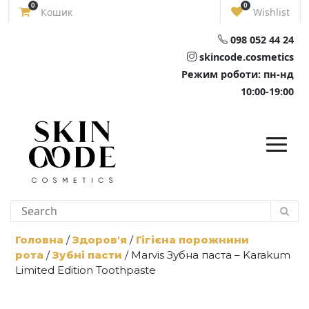
Skip
0
0
Кошик
Wishlist
to
content
098 052 44 24
skincode.cosmetics
Режим роботи: пн-нд
10:00-19:00
Головна
/
Здоров'я
/
Гігієна порожнини
рота
/
Зубні пасти
/ Marvis Зубна паста – Karakum
Limited Edition Toothpaste