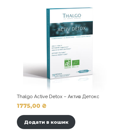
можна
330,00 ₴
вибрати
на
сторінці
товару
Thalgo Active Detox – Актив Детокс
1775,00
₴
Додати в кошик