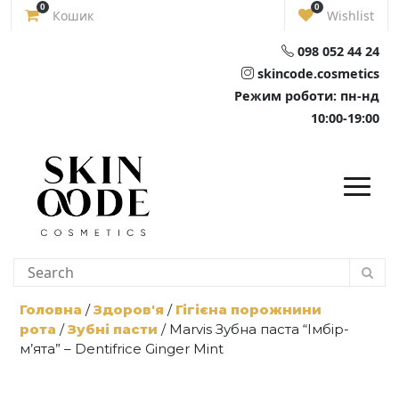
Skip
0
0
Кошик
Wishlist
to
content
098 052 44 24
skincode.cosmetics
Режим роботи: пн-нд
10:00-19:00
Головна
/
Здоров'я
/
Гігієна порожнини
рота
/
Зубні пасти
/ Marvis Зубна паста “Імбір-
м’ята” – Dentifrice Ginger Mint