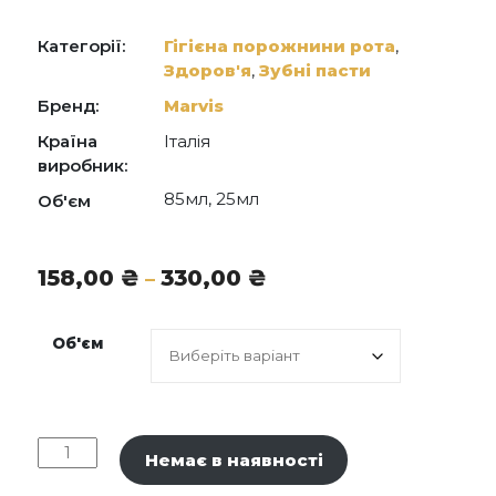
Silica, Aroma (Flavor), Cellulose Gum, Titanium
Dioxide, Xylitol, Sodium Lauryl Sulfate, Sodium
Saccharin, Sodium Fluoride, Citric Acid, Sodium
Категорії:
Гігієна порожнини рота
,
Citrate, Limonene.
Здоров'я
,
Зубні пасти
Бренд:
Marvis
Країна
Італія
виробник:
85мл, 25мл
Об'єм
Діапазон
158,00
₴
330,00
₴
–
цін:
від
Об'єм
158,00 ₴
до
330,00 ₴
Marvis
Немає в наявності
Зубна