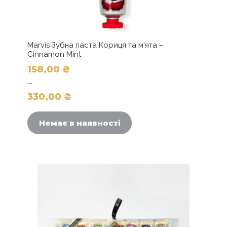
Marvis Зубна паста Кориця та м’ята –
Cinnamon Mint
158,00
₴
–
330,00
₴
Цей
Діапазон
товар
цін:
Немає в наявності
має
від
кілька
158,00 ₴
варіантів.
до
Параметри
можна
330,00 ₴
вибрати
на
сторінці
товару