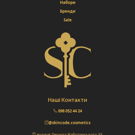
Набори
Бренди
Sale
Наші Контакти
098 052 44 24
@skincode.cosmetics
вулиця Леоніда Жаботинського 33,