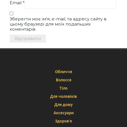
Email
*
Зберегти моє ім'я, e-mail, та адресу сайту в
цьому браузері для моїх подальших
коментарів.
Обличчя
Волосся
Тіло
Для чоловіків
Для дому
Аксесуари
Здоров’я