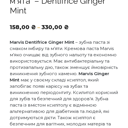
м’ята” – Dentifrice Ginger
Mint
Діапазон
158,00
₴
330,00
₴
–
цін:
від
Marvis Dentifrice Ginger Mint
– зубна паста зі
158,00 ₴
смаком імбиру та м’яти. Кремова паста Marvis
до
м’яко очищає від зубного нальоту та економно
330,00 ₴
використовується. Має антибактеріальну та
протизапальну дію, також зменшує ймовірність
виникнення зубного каменю.
Marvis Ginger
Mint
має у своєму складі ксилітол, який
запобігає появі карієсу на зубах та
виникненню періодонтиту. Ксилитол корисний
для зубів та безпечний для здоров’я. Зубна
паста із вмістом ксилітолу є відмінною
альтернативою для діабетиків та людей, які
дотримуються дієти. Також ксилітол є
безпечним для вагітних, молодих матерів та