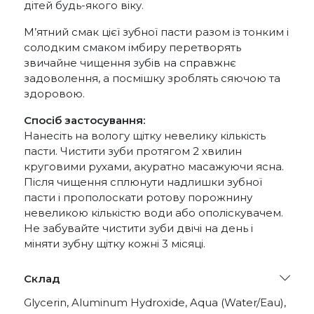
дітей будь-якого віку.
М’ятний смак цієї зубної пасти разом із тонким і
солодким смаком імбиру перетворять
звичайне чищення зубів на справжнє
задоволення, а посмішку зроблять сяючою та
здоровою.
Спосіб застосування:
Нанесіть на вологу щітку невелику кількість
пасти. Чистити зуби протягом 2 хвилин
круговими рухами, акуратно масажуючи ясна.
Після чищення сплюнути надлишки зубної
пасти і прополоскати ротову порожнину
невеликою кількістю води або ополіскувачем.
Не забувайте чистити зуби двічі на день і
міняти зубну щітку кожні 3 місяці.
Склад
Glycerin, Aluminum Hydroxide, Aqua (Water/Eau),