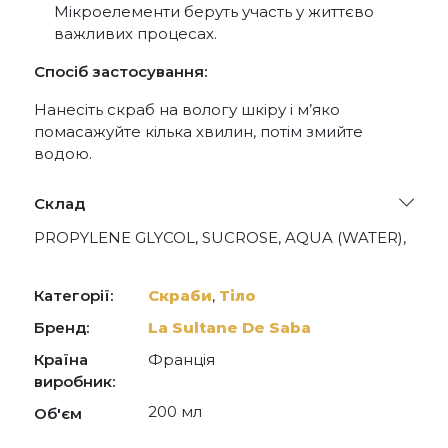
Мікроелементи беруть участь у життєво
важливих процесах.
Спосіб застосування:
Нанесіть скраб на вологу шкіру і м’яко
помасажуйте кілька хвилин, потім змийте
водою.
Склад
PROPYLENE GLYCOL, SUCROSE, AQUA (WATER),
PARAFFINUM LIQUIDUM (MINERAL OIL),
PARFUM (FRAGRANCE), POLYACRYLAMIDE, C13-
14 ISOPARAFFIN, LIMONENE, LAURETH-7,
Категорії:
Скраби
,
Тіло
LINALOOL, POTASSIUM SORBATE,
ETHYLHEXYLGLYCERIN, HYDROXYCITRONELLAL,
Бренд:
La Sultane De Saba
CITRAL, HYDROLYZED SILK, CI 15985 (YELLOW 6),
Країна
Франція
CI 19140 (YELLOW 5), TOCOPHEROL,
PHENOXYETHANOL
виробник:
200 мл
Об'єм