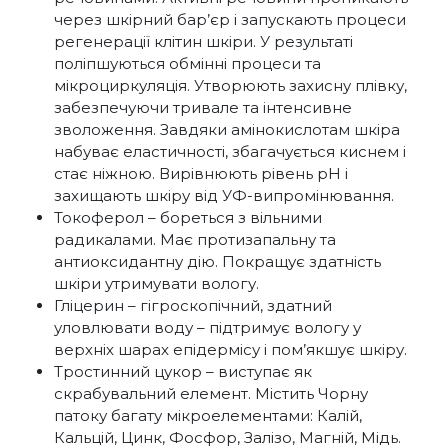
через шкірний бар’єр і запускають процеси
регенерації клітин шкіри. У результаті
поліпшуються обмінні процеси та
мікроциркуляція. Утворюють захисну плівку,
забезпечуючи тривале та інтенсивне
зволоження. Завдяки амінокислотам шкіра
набуває еластичності, збагачується киснем і
стає ніжною. Вирівнюють рівень pH і
захищають шкіру від УФ-випромінювання.
Токоферол – бореться з вільними
радикалами. Має протизапальну та
антиоксидантну дію. Покращує здатність
шкіри утримувати вологу.
Гліцерин – гігроскопічний, здатний
уловлювати воду – підтримує вологу у
верхніх шарах епідермісу і пом’якшує шкіру.
Тростинний цукор – виступає як
скрабувальний елемент. Містить Чорну
патоку багату мікроелементами: Калій,
Кальцій, Цинк, Фосфор, Залізо, Магній, Мідь.