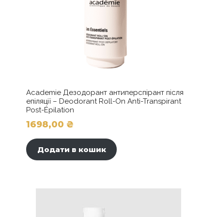
"Зелений
чай
та
імбир"
кількість
Academie Дезодорант антиперспірант після
епіляції – Deodorant Roll-On Anti-Transpirant
Post-Épilation
1698,00
₴
Додати в кошик