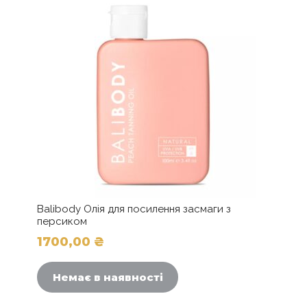
можна
вибрати
на
сторінці
товару
Balibody Олія для посилення засмаги з
персиком
1700,00
₴
Цей
товар
Немає в наявності
має
кілька