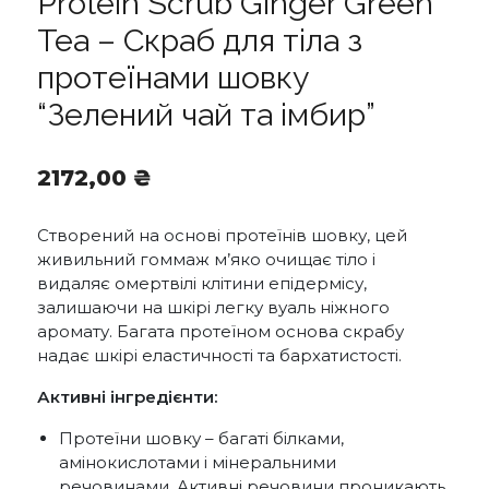
Protein Scrub Ginger Green
Tea – Скраб для тіла з
протеїнами шовку
“Зелений чай та імбир”
2172,00
₴
Створений на основі протеїнів шовку, цей
живильний гоммаж м’яко очищає тіло і
видаляє омертвілі клітини епідермісу,
залишаючи на шкірі легку вуаль ніжного
аромату. Багата протеїном основа скрабу
надає шкірі еластичності та бархатистості.
Активні інгредієнти:
Протеїни шовку – багаті білками,
амінокислотами і мінеральними
речовинами. Активні речовини проникають