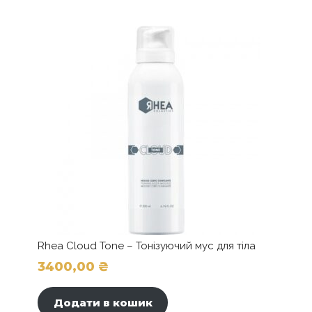
варіантів.
Параметри
можна
вибрати
на
сторінці
товару
Rhea Cloud Tone – Тонізуючий мус для тіла
3400,00
₴
Додати в кошик