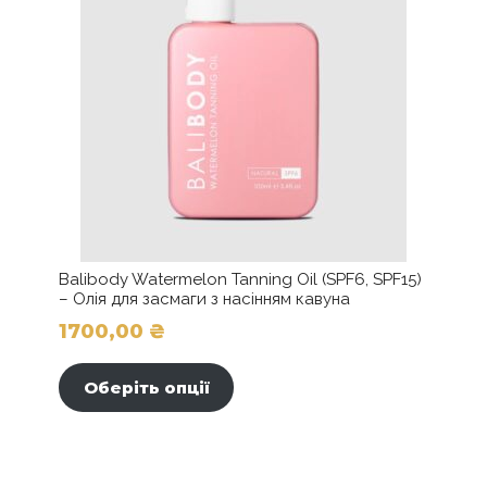
Balibody Watermelon Tanning Oil (SPF6, SPF15)
– Олія для засмаги з насінням кавуна
1700,00
₴
Цей
товар
Оберіть опції
має
кілька
варіантів.
Параметри