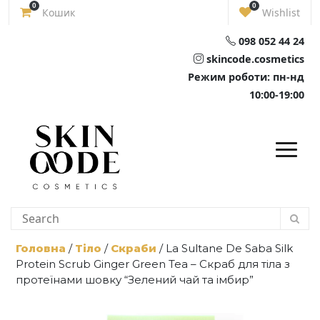
Skip
0
0
Кошик
Wishlist
to
content
098 052 44 24
skincode.cosmetics
Режим роботи: пн-нд
10:00-19:00
Головна
/
Тіло
/
Скраби
/ La Sultane De Saba Silk
Protein Scrub Ginger Green Tea – Скраб для тіла з
протеїнами шовку “Зелений чай та імбир”