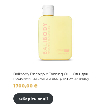
Balibody Pineapple Tanning Oil – Олія для
посилення засмаги з екстрактом ананасу
1700,00
₴
Цей
товар
Оберіть опції
має
кілька