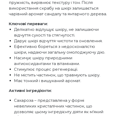
пружність, вирівнює текстуру і тон. Після
використання скрабу на шкірі залишається
чарівний аромат сандалу та янтарного дерева.
Ключові переваги:
Делікатно відлущує шкіру, не залишаючи
відчуття сухості та стягнутості.
Дарує шкірі відчуття чистоти та оновлення.
Ефективно бореться з недосконалістю
шкіри, надаючи загальну омолоджуючу дію.
Насичує шкіру природними
антиоксидантами та вітамінами.
Стимулює процес регенерації.
Не містить частинок, що травмують шкіру.
Має тонкий і вишуканий аромат.
Активні інгредієнти:
Сахароза – представлена у формі
невеликих кристалічних частинок, що
дозволяє цьому інгредієнту діяти як м’який