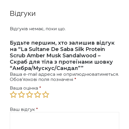
варіантів.
Параметри
Відгуки
можна
вибрати
на
Відгуків немає, поки що.
сторінці
товару
Будьте першим, хто залишив відгук
на “La Sultane De Saba Silk Protein
Scrub Amber Musk Sandalwood –
Скраб для тіла з протеїнами шовку
“Амбра/Мускус/Сандал””
Ваша e-mail адреса не оприлюднюватиметься.
Обов’язкові поля позначені
*
Ваша оцінка
*
Ваш відгук
*