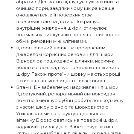
абразив. Делікатно відлущує сухі клітини та
очищає пори, завдяки чому шкіра краще
оновлюється, а її поверхня стає
шовковистою на дотик. Покращує
внутрішнє живлення шкіри, стимулює
нормальну циркуляцію крові та прискорює
обмін речовин між клітинами.
Гідролізований шовк – є прекрасним
джерелом корисних речовин для шкіри.
Відновлює пошкоджені ділянки, насичує
вологою, розгладжує поверхню та живить
шкіру. Також протеїни шовку мають хороші
захисні та антиоксидантні властивості.
Вітамін Е – забезпечує надживлення шкіри.
Гідратуючий, репаративний антиоксидант
помітно зменшує рубці і робить пошкоджену
з часом шкіру рівною та шовковистою.
Унікальна хімічна структура дозволяє
вітаміну Е розсіюватись на поверхні шкіри,
надаючи тривалу дію. Забезпечує захист
клітинних мембран від дії вільних радикалів.