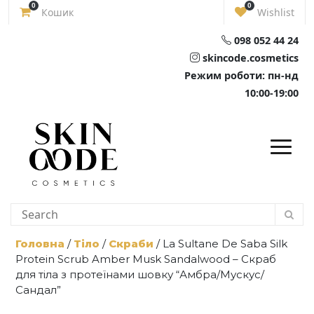
Skip
0
0
Кошик
Wishlist
to
content
098 052 44 24
skincode.cosmetics
Режим роботи: пн-нд
10:00-19:00
Головна
/
Тіло
/
Скраби
/ La Sultane De Saba Silk
Protein Scrub Amber Musk Sandalwood – Скраб
для тіла з протеїнами шовку “Амбра/Мускус/
Сандал”