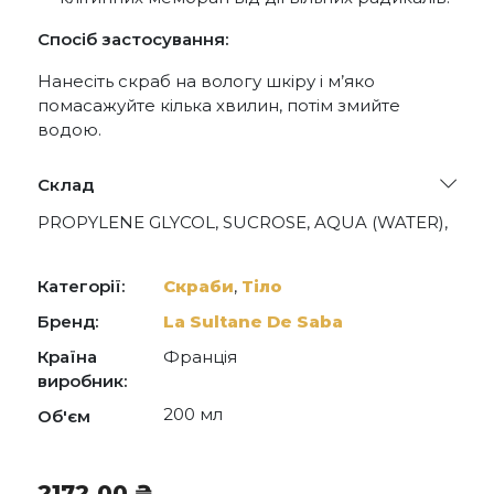
Спосіб застосування:
Нанесіть скраб на вологу шкіру і м’яко
помасажуйте кілька хвилин, потім змийте
водою.
Склад
PROPYLENE GLYCOL, SUCROSE, AQUA (WATER),
PARAFFINUM LIQUIDUM (MINERAL OIL),
PARFUM (FRAGRANCE), POLYACRYLAMIDE, C13-
14 ISOPARAFFIN, LIMONENE, LAURETH-7,
Категорії:
Скраби
,
Тіло
LINALOOL, POTASSIUM SORBATE,
ETHYLHEXYLGLYCERIN, HYDROXYCITRONELLAL,
Бренд:
La Sultane De Saba
CITRAL, HYDROLYZED SILK, CI 15985 (YELLOW 6),
Країна
Франція
CI 19140 (YELLOW 5), TOCOPHEROL,
PHENOXYETHANOL
виробник:
200 мл
Об'єм
2172,00
₴