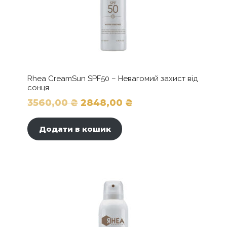
Мускус/
Сандал"
кількість
Rhea CreamSun SPF50 – Невагомий захист від
сонця
Оригінальна
Поточна
3560,00
₴
2848,00
₴
ціна:
ціна:
Додати в кошик
3560,00 ₴.
2848,00 ₴.