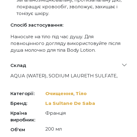
покращує кровообіг, зволожує, захищає і
тонізує шкіру.
Спосіб застосування:
Наносьте на тіло під час душу. Для
повноцінного догляду використовуйте після
душа молочко для тіла Body Lotion.
Склад
AQUA (WATER), SODIUM LAURETH SULFATE,
LAURYL GLUCOSIDE, GLYCERIN,
COCAMIDOPROPYL BETAINE, COCO-
GLUCOSIDE, PARFUM (FRAGRANCE), SODIUM
Категорії:
Очищення
,
Тіло
CHLORIDE, CITRIC ACID, LINALOOL, POTASSIUM
SORBATE, SODIUM BENZOATE, LOTUS
Бренд:
La Sultane De Saba
CORNICULATUS FLOWER EXTRACT, ALOE
Країна
Франція
BARBADENSIS LEAF EXTRACT, HEXYL
CINNAMAL, MEL EXTRACT (HONEY EXTRACT), CI
виробник:
19140 (YELLOW 5), CI 14700 (RED 4)
200 мл
Об'єм