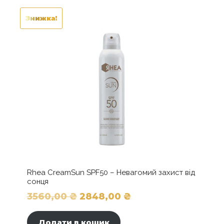
Знижка!
Rhea CreamSun SPF50 – Невагомий захист від
сонця
Оригінальна
Поточна
3560,00
₴
2848,00
₴
ціна:
ціна:
Додати в кошик
3560,00 ₴.
2848,00 ₴.