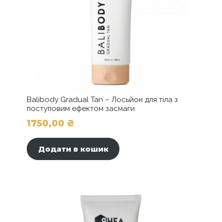
Тропічні
квіти"
кількість
Balibody Gradual Tan – Лосьйон для тіла з
поступовим ефектом засмаги
1750,00
₴
Додати в кошик