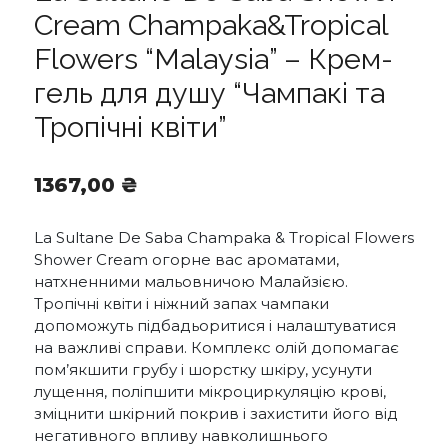
Cream Champaka&Tropical
Flowers “Malaysia” – Крем-
гель для душу “Чампакі та
Тропічні квіти”
1367,00
₴
La Sultane De Saba Champaka & Tropical Flowers
Shower Cream огорне вас ароматами,
натхненними мальовничою Малайзією.
Тропічні квіти і ніжний запах чампаки
допоможуть підбадьоритися і налаштуватися
на важливі справи. Комплекс олій допомагає
пом’якшити грубу і шорстку шкіру, усунути
лущення, поліпшити мікроциркуляцію крові,
зміцнити шкірний покрив і захистити його від
негативного впливу навколишнього