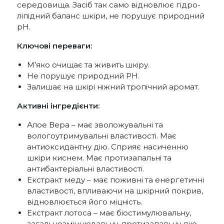
середовища. Засіб так само відновлює гідро-
ліпідний баланс шкіри, не порушує природний
рН.
Ключові переваги:
М’яко очищає та живить шкіру.
Не порушує природний РН.
Залишає на шкірі ніжний тропічний аромат.
Активні інгредієнти:
Алое Вера – має зволожувальні та
вологоутримувальні властивості. Має
антиоксидантну дію. Сприяє насиченню
шкіри киснем. Має протизапальні та
антибактеріальні властивості.
Екстракт меду – має поживні та енергетичні
властивості, впливаючи на шкірний покрив,
відновлюється його міцність.
Екстракт лотоса – має біостимулювальну,
загальнозміцнювальну, протизапальну дію,