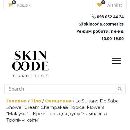
Skip
0
0
Кошик
Wishlist
to
content
098 052 44 24
skincode.cosmetics
Режим роботи: пн-нд
10:00-19:00
Головна
/
Тіло
/
Очищення
/ La Sultane De Saba
Shower Cream Champaka&Tropical Flowers
“Malaysia” – Крем-гель для душу “Чампакі та
Тропічні квіти”