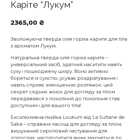
Каріте “Лукум”
2365,00
₴
Зволожуюча тверда олія горіха карите для тіла
з ароматом Лукум.
Натуральна тверда олія горіха карите –
універсальний засіб, здатний наситити навіть
суху і пошкоджену шкіру. Воно активно
бореться із сухістю, усуває роздратування і
навіть сприяє зменшенню розтяжок: цей
секрет східних жінок для догляду за тілом
передавався з покоління до покоління став
доступним і для вашого тіла!
Ексклюзивна лінійка Loukum від La Sultane de
Saba – справжні ласощі для догляду за тілом,
вишуканий сироповий частування для
дорослих, насолодитися яким захочеться до