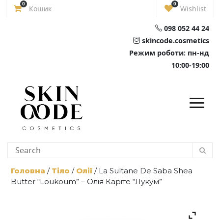
Skip
0
0
Кошик
Wishlist
to
content
098 052 44 24
skincode.cosmetics
Режим роботи: пн-нд
10:00-19:00
Головна
/
Тіло
/
Олії
/ La Sultane De Saba Shea
Butter “Loukoum” – Олія Каріте “Лукум”