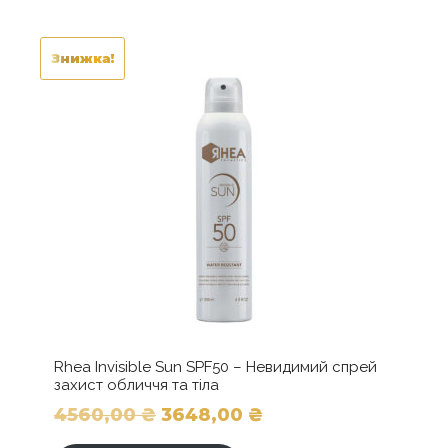
Знижка!
Rhea Invisible Sun SPF50 – Невидимий спрей
захист обличчя та тіла
Оригінальна
Поточна
4560,00
₴
3648,00
₴
ціна:
ціна: