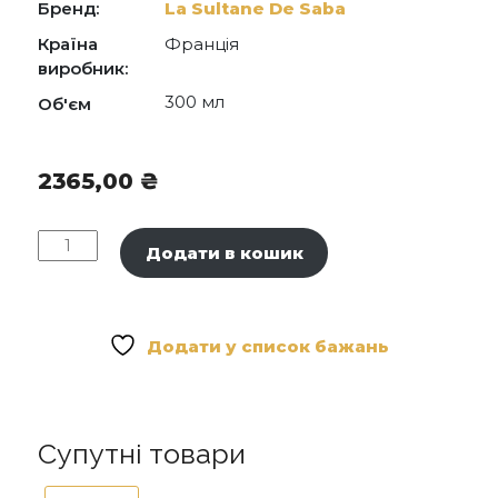
CITRAL, HYDROXYCITRONELLAL, BENZYL
Бренд:
La Sultane De Saba
CINNAMATE
Країна
Франція
виробник:
300 мл
Об'єм
2365,00
₴
La
Додати в кошик
Sultane
De
Saba
Shea
Додати у список бажань
Butter
"Loukoum"
-
Олія
Супутні товари
Каріте
"Лукум"