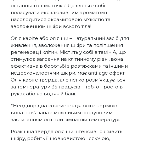
останнього шматочка! Дозвольте собі
поласувати ексклюзивним ароматом і
насолодитися оксамитовою м’якістю та
зволоженням шкіри всього тіла!
Олія каріте або олія ши – натуральний засіб для
живлення, зволоження шкіри та поліпшення
регенерації клітин. Містить у собі вітамін А, що
стимулює загоєння на клітинному рівні, вона
ефективна в боротьбі з розтяжками та іншими
недосконалостями шкіри, має anti-age ефект.
Олія каріте тверда, але легко розм’якшується
за температури 35 градусів – тобто просто в
руках або на водяній бані.
*Неоднорідна консистенція олії є нормою,
вона пов’язана з можливим поступовим
застиганням олії при кімнатній температурі.
Розкішна тверда олія ши інтенсивно живить
шкіру, робить її шовковистою і сяючою,