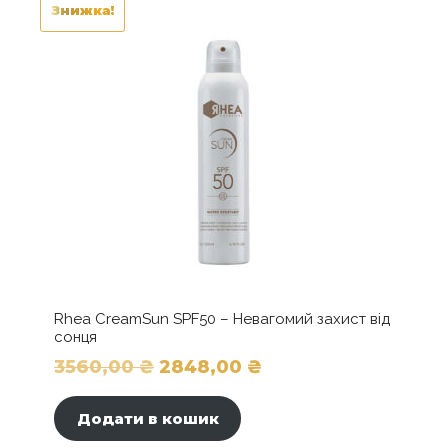
кількість
Знижка!
Rhea CreamSun SPF50 – Невагомий захист від
сонця
Оригінальна
Поточна
3560,00
₴
2848,00
₴
ціна:
ціна:
Додати в кошик
3560,00 ₴.
2848,00 ₴.