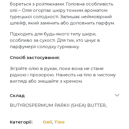
бореться з розтяжками. Головна особливість
олії – Олія огортає шкіру тонким ароматом
турецької солодкості. Залишає неймовірний
шлейф, який замінить або доповнить парфум.
Підходить для будь-якого типу шкіри,
особливо за сухості. Для тих, хто цінує в
парфумерії солодку гурманку.
Спосіб застосування:
Зігрійте олію в руках, поки вона не стане
рідкою і прозорою. Нанесіть на тіло в чистому
вигляді або змішайте з кремом.
Склад
BUTYROSPERMUM PARKII (SHEA) BUTTER,
PARFUM (FRAGRANCE), ALPHA-ISOMETHYL
IONONE, COUMARIN, LINALOOL, LIMONENE,
GERANIOL, BENZYL ALCOHOL, BENZYL
Категорії:
Олії
,
Тіло
SALICYLATE, CITRONELLOL, BENZYL BENZOATE,