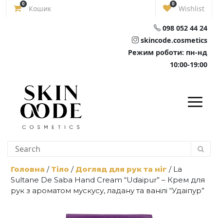
Skip
0
0
Кошик
Wishlist
to
content
098 052 44 24
skincode.cosmetics
Режим роботи: пн-нд
10:00-19:00
Головна
/
Тіло
/
Догляд для рук та ніг
/ La
Sultane De Saba Hand Cream “Udaipur” – Крем для
рук з ароматом мускусу, ладану та ванілі “Удаіпур”