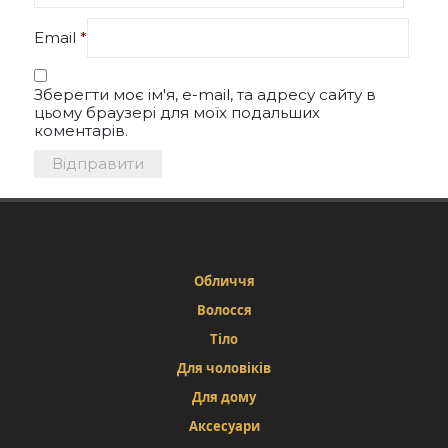
Email
*
Зберегти моє ім'я, e-mail, та адресу сайту в
цьому браузері для моїх подальших
коментарів.
Обличчя
Волосся
Тіло
Для чоловіків
Для дому
Аксесуари