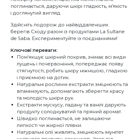
поглинається, даруючи шкірі гладкість, м’якість
і доглянутий вигляд.
Здійсніть подорож до найвіддаленіших
берегів Сходу разом із продуктами La Sultane
de Saba. Експериментуйте із поєднаннями!
Ключові переваги:
Пом’якшує шкірний покрив, знімає всі види
лущень і почервоніння, попереджає появу
стягнутості, робить шкіру ніжнішою, гладкою
і приємною на дотик.
Натуральні рослинні екстракти зміцнюють та
вітамінізують, допомагають зберегти красу
та молодість шкіри рук.
Екстракти мускусу, ладану та ванілі дарують
продукту солодкуватий та пряний аромат.
Швидко поглинається, не залишаючи
липкості чи жирної плівки.
Натуральні олії живлять, зміцнюють імунітет
шкірного покриву, захищають його від