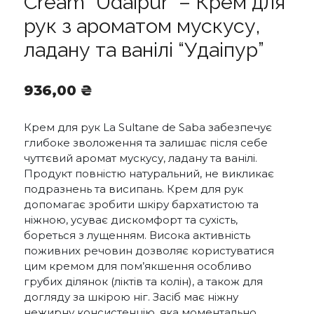
Cream “Udaipur” – Крем для
рук з ароматом мускусу,
ладану та ванілі “Удаіпур”
936,00
₴
Крем для рук La Sultane de Saba забезпечує
глибоке зволоження та залишає після себе
чуттєвий аромат мускусу, ладану та ванілі.
Продукт повністю натуральний, не викликає
подразнень та висипань. Крем для рук
допомагає зробити шкіру бархатистою та
ніжною, усуває дискомфорт та сухість,
бореться з лущенням. Висока активність
поживних речовин дозволяє користуватися
цим кремом для пом’якшення особливо
грубих ділянок (ліктів та колін), а також для
догляду за шкірою ніг. Засіб має ніжну
нежирну консистенцію, яка моментально