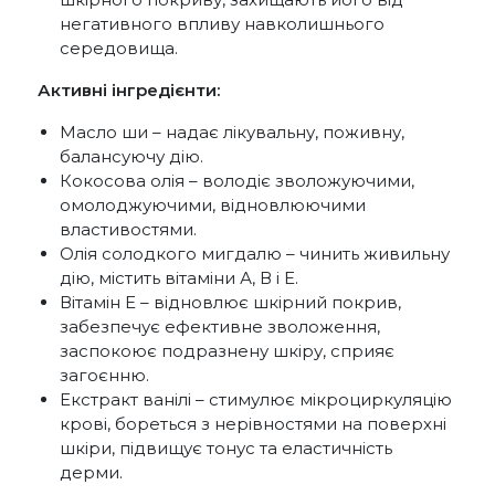
негативного впливу навколишнього
середовища.
Активні інгредієнти:
Масло ши – надає лікувальну, поживну,
балансуючу дію.
Кокосова олія – володіє зволожуючими,
омолоджуючими, відновлюючими
властивостями.
Олія солодкого мигдалю – чинить живильну
дію, містить вітаміни А, В і Е.
Вітамін Е – відновлює шкірний покрив,
забезпечує ефективне зволоження,
заспокоює подразнену шкіру, сприяє
загоєнню.
Екстракт ванілі – стимулює мікроциркуляцію
крові, бореться з нерівностями на поверхні
шкіри, підвищує тонус та еластичність
дерми.