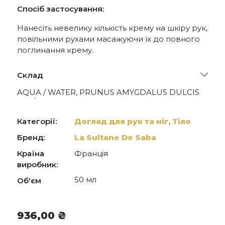
Спосіб застосування:
Нанесіть невелику кількість крему на шкіру рук,
повільними рухами масажуючи їх до повного
поглинання крему.
Склад
AQUA / WATER, PRUNUS AMYGDALUS DULCIS
OIL / PRUNUS AMYGDALUS DULCIS (SWEET
ALMOND) OIL, PROPYLENE GLYCOL,
BUTYROSPERMUM PARKII BUTTER /
Категорії:
Догляд для рук та ніг
,
Тіло
BUTYROSPERMUM PARKII (SHEA) BUTTER,
PERFUME / FRAGRANCE, CETYL ALCOHOL, PEG-
Бренд:
La Sultane De Saba
8 STEARATE, CETEARYL ALCOHOL,
Країна
Франція
HYDROGENATED COCONUT OIL , POTASSIUM
CETYL PHOSPHATE, UREA, BENZYL ALCOHOL,
виробник:
DIMETHICONE, PEG-20 STEARATE, PENTYLENE
50 мл
Об'єм
GLYCOL, CARBOMER, TOCOPHERYL ACETATE,
CAPRYLYL GLYCOL, DECYLENE GLYCOL,
COUMARIN, ALLANTOIN, SODIUM HYDROXIDE,
LINALOOL, LIMONENE, BHT, BENZYL
936,00
₴
BENZOATE, BENZYL CINNAMATE