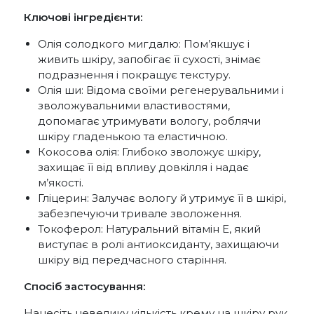
Ключові інгредієнти:
Олія солодкого мигдалю: Пом’якшує і
живить шкіру, запобігає її сухості, знімає
подразнення і покращує текстуру.
Олія ши: Відома своїми регенерувальними і
зволожувальними властивостями,
допомагає утримувати вологу, роблячи
шкіру гладенькою та еластичною.
Кокосова олія: Глибоко зволожує шкіру,
захищає її від впливу довкілля і надає
м’якості.
Гліцерин: Залучає вологу й утримує її в шкірі,
забезпечуючи тривале зволоження.
Токоферол: Натуральний вітамін E, який
виступає в ролі антиоксиданту, захищаючи
шкіру від передчасного старіння.
Спосіб застосування:
Нанесіть невелику кількість крему на шкіру рук,