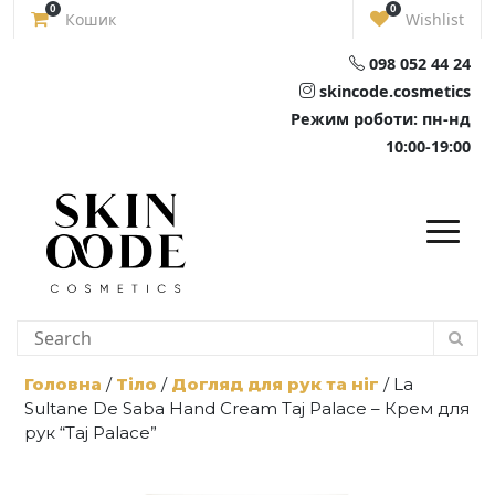
Skip
0
0
Кошик
Wishlist
to
content
098 052 44 24
skincode.cosmetics
Режим роботи: пн-нд
10:00-19:00
Головна
/
Тіло
/
Догляд для рук та ніг
/ La
Sultane De Saba Hand Cream Taj Palace – Крем для
рук “Taj Palace”