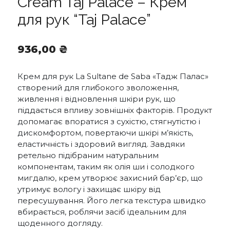
Cream Taj Palace – Крем
для рук “Taj Palace”
936,00
₴
Крем для рук La Sultane de Saba «Тадж Палас»
створений для глибокого зволоження,
живлення і відновлення шкіри рук, що
піддається впливу зовнішніх факторів. Продукт
допомагає впоратися з сухістю, стягнутістю і
дискомфортом, повертаючи шкірі м’якість,
еластичність і здоровий вигляд. Завдяки
ретельно підібраним натуральним
компонентам, таким як олія ши і солодкого
мигдалю, крем утворює захисний бар’єр, що
утримує вологу і захищає шкіру від
пересушування. Його легка текстура швидко
вбирається, роблячи засіб ідеальним для
щоденного догляду.