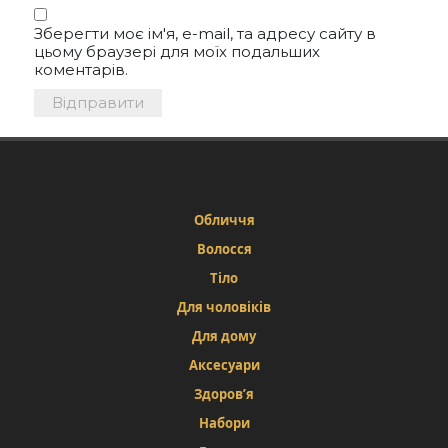
Зберегти моє ім'я, e-mail, та адресу сайту в
цьому браузері для моїх подальших
коментарів.
Обличчя
Волосся
Тіло
Для чоловіків
Для дому
Аксесуари
Здоров’я
Набори