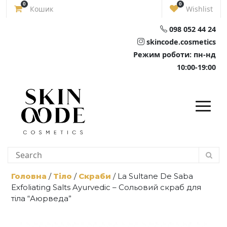
Skip
0
0
Кошик
Wishlist
to
content
098 052 44 24
skincode.cosmetics
Режим роботи: пн-нд
10:00-19:00
Головна
/
Тіло
/
Скраби
/ La Sultane De Saba
Exfoliating Salts Ayurvedic – Сольовий скраб для
тіла “Аюрведа”