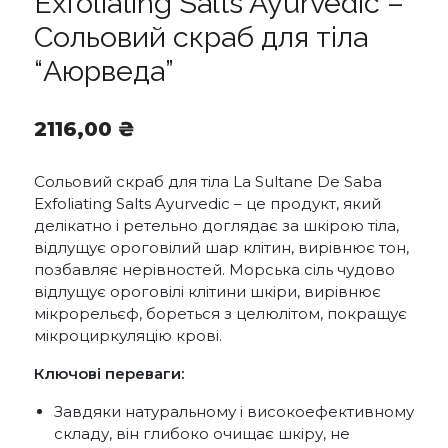
Exfoliating Salts Ayurvedic –
Сольовий скраб для тіла
“Аюрведа”
2116,00
₴
Сольовий скраб для тіла La Sultane De Saba
Exfoliating Salts Ayurvedic – це продукт, який
делікатно і ретельно доглядає за шкірою тіла,
відлущує ороговілий шар клітин, вирівнює тон,
позбавляє нерівностей. Морська сіль чудово
відлущує ороговілі клітини шкіри, вирівнює
мікрорельєф, бореться з целюлітом, покращує
мікроциркуляцію крові.
Ключові переваги:
Завдяки натуральному і високоефективному
складу, він глибоко очищає шкіру, не