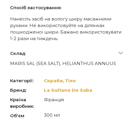
Спосіб застосування:
Нанесіть засіб на вологу шкіру масажними
рухами. Не використовуйте на ділянках
пошкодженої шкіри. Бажано використовувати
1-2 рази на тиждень.
Склад
MARIS SAL (SEA SALT), HELIANTHUS ANNUUS
(SUNFLOWER) SEED OIL, PARFUM
(FRAGRANCE), COUMARIN, DAUCUS CAROTA
SATIVA (CARROT) ROOT EXTRACT, OPUNTIA
Категорії:
Скраби
,
Тіло
FICUS-INDICA FLOWER EXTRACT, LINALOOL
Бренд:
La Sultane De Saba
Країна
Франція
виробник:
300 мл
Об'єм