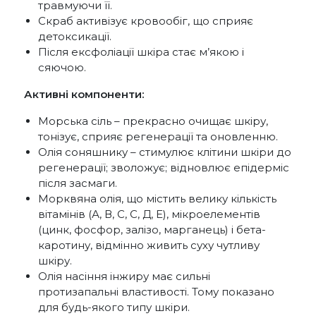
травмуючи її.
Скраб активізує кровообіг, що сприяє
детоксикації.
Після ексфоліації шкіра стає м’якою і
сяючою.
Активні компоненти:
Морська сіль – прекрасно очищає шкіру,
тонізує, сприяє регенерації та оновленню.
Олія соняшнику – стимулює клітини шкіри до
регенерації; зволожує; відновлює епідерміс
після засмаги.
Морквяна олія, що містить велику кількість
вітамінів (А, В, С, С, Д, Е), мікроелементів
(цинк, фосфор, залізо, марганець) і бета-
каротину, відмінно живить суху чутливу
шкіру.
Олія насіння інжиру має сильні
протизапальні властивості. Тому показано
для будь-якого типу шкіри.