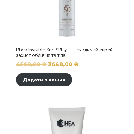
Rhea Invisible Sun SPF50 – Невидимий спрей
захист обличчя та тіла
Оригінальна
Поточна
4560,00
₴
3648,00
₴
ціна:
ціна:
Додати в кошик
4560,00 ₴.
3648,00 ₴.