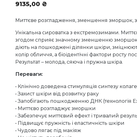
9135,00
₴
Миттєве розгладження, зменшення зморшок, з
Унікальна сироватка з екстремозимами. Миттєво
згодом сприяє значному зменшенню зморшок.
діють на пошкоджені ділянки шкіри, зміцнюю
колір обличчя, а біоідентічні фактори росту п
Результат – молода, сяюча і пружна шкіра.
Переваги:
• Клінічно доведена стимуляція синтезу колаге
• Захист шкіри від розвитку раку
• Запобігають пошкодженню ДНК (технологія 
• Миттєво розгладжує зморшки
• Забезпечує миттєвий ефект і тривалий резуль
• Підвищує пружність і еластичність шкіри
• Чудово лягає під макіяж