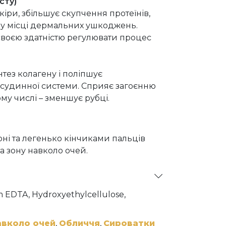
сту)
іри, збільшує скупчення протеїнів,
НК у місці дермальних ушкоджень.
 своєю здатністю регулювати процес
тез колагену і поліпшує
у судинної системи. Сприяє загоєнню
му числі – зменшує рубці.
лоні та легенько кінчиками пальців
а зону навколо очей.
um EDTA, Hydroxyethylcellulose,
d Casein, Pseudoalteromonas Ferment
 Protein, Tripeptide-10 Citrulline,
 Gum, Carbomer, Triethanolamine,
авколо очей
,
Обличчя
,
Сироватки