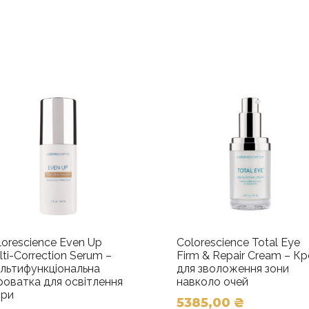
lorescience Even Up
Colorescience Total Eye
lti-Correction Serum –
Firm & Repair Cream – К
льтифункціональна
для зволоження зони
роватка для освітлення
навколо очей
іри
5385,00
₴