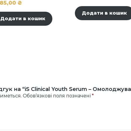
385,00
₴
Додати в кошик
Додати в кошик
гук на “iS Clinical Youth Serum – Омолоджув
иметься.
Обов’язкові поля позначені
*