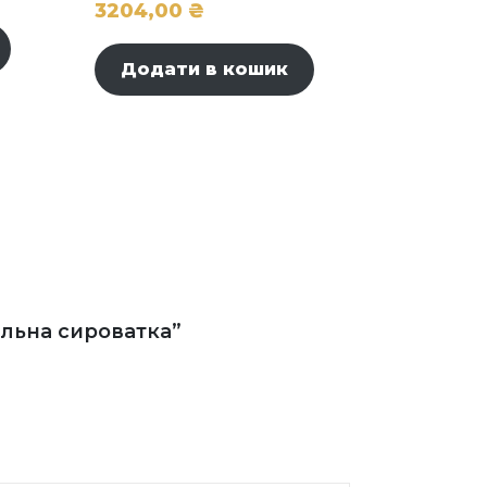
3204,00
₴
Додати в кошик
альна сироватка”