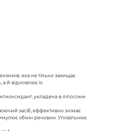
нзимів, яка не тільки захищає
а й відновлює їх.
антиоксидант, укладена в ліпосоми
юючий засіб, еффективно знімає
тимулює обмін речовин. Уповільнює