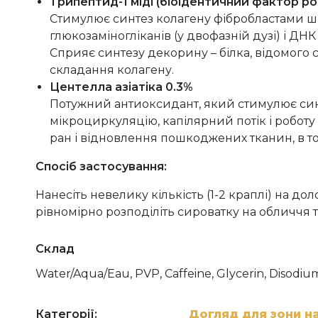
Трипептид-1 міді
(біоідентичний фактор ро
Стимулює синтез колагену фібробластами шк
глюкозаміногліканів (у двофазній дузі) і Д
Сприяє синтезу декорину – білка, відомого
складання колагену.
Центелла азіатіка
0.3%
Потужний антиоксидант, який стимулює син
мікроциркуляцію, капілярний потік і робот
ран і відновлення пошкоджених тканин, в то
Спосіб застосування:
Нанесіть невелику кількість (1-2 краплі) на до
рівномірно розподіліть сироватку на обличчя т
Склад
Water/Aqua/Eau, PVP, Caffeine, Glycerin, Disodi
Ceratonia Siliqua (Locust Bean) Gum, Hydrolyze
Extract, Hydrolyzed Wheat Protein, Hydrolyzed Soy
Tripeptide-1, Lecithin, Butylene Glycol, Xanthan
Категорії:
Догляд для зони н