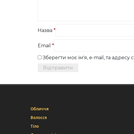
Назва
*
Email
*
Зберегти моє ім'я, e-mail, та адрес
Обличчя
Волосся
Тіло