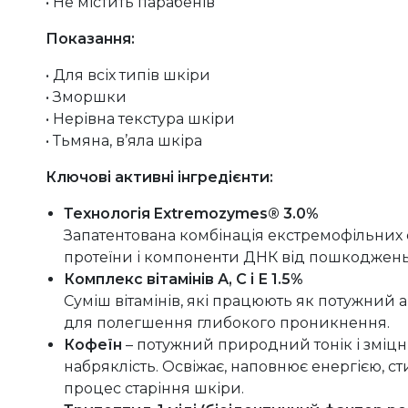
• Не містить парабенів
Показання:
• Для всіх типів шкіри
• Зморшки
• Нерівна текстура шкіри
• Тьмяна, в’яла шкіра
Ключові активні інгредієнти:
Технологія Extremozymes® 3.0%
Запатентована комбінація екстремофільних е
протеїни і компоненти ДНК від пошкоджень, 
Комплекс вітамінів А, С і Е
1
.5%
Суміш вітамінів, які працюють як потужний 
для полегшення глибокого проникнення.
Кофеїн
– потужний природний тонік і зміцн
набряклість. Освіжає, наповнює енергією, с
процес старіння шкіри.