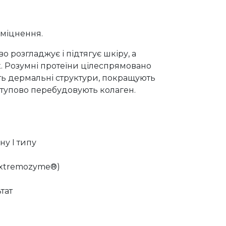
міцнення.
 розгладжує і підтягує шкіру, а
 Розумні протеїни цілеспрямовано
ть дермальні структури, покращують
оступово перебудовують колаген.
ну I типу
Extremozyme®)
тат