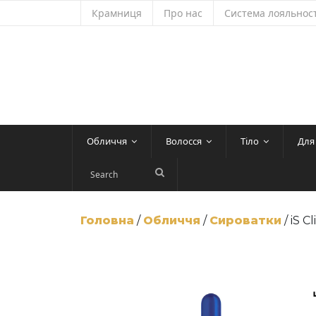
Skip
Крамниця
Про нас
Система лояльност
to
content
Обличчя
Волосся
Тіло
Для
Головна
/
Обличчя
/
Сироватки
/ iS 