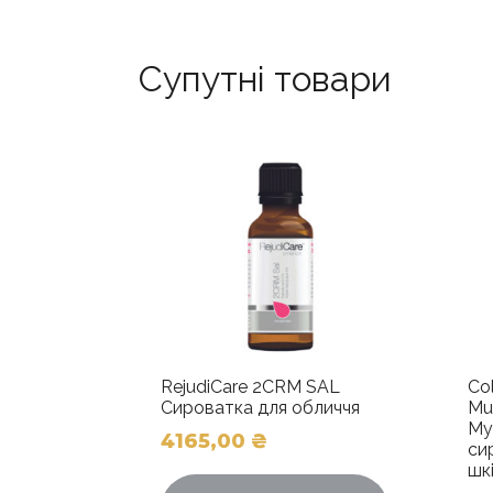
Супутні товари
RejudiCare 2CRM SAL
Co
Сироватка для обличчя
Mu
Му
4165,00
₴
си
шк