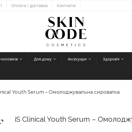
і
Оплата і доставка
Контакти
 чоловіків
Для дому
Аксесуари
Здоров’я
Clinical Youth Serum – Омолоджувальна сироватка
iS Clinical Youth Serum – Омолод