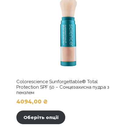
Colorescience Sunforgettable® Total
Protection SPF 50 – Сонцезахисна пудра з
пензлем
4094,00
₴
Цей
товар
Оберіть опції
має
кілька
варіантів.