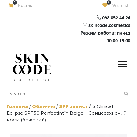
Skip
0
0
Кошик
Wishlist
to
content
098 052 44 24
skincode.cosmetics
Режим роботи: пн-нд
10:00-19:00
Головна
/
Обличчя
/
SPF захист
/ iS Clinical
Eclipse SPF50 Perfectint™ Beige – Сонцезахисний
крем (бежевий)