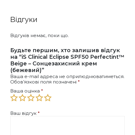
кілька
варіантів.
Параметри
Відгуки
можна
вибрати
на
Відгуків немає, поки що.
сторінці
товару
Будьте першим, хто залишив відгук
на “iS Clinical Eclipse SPF50 Perfectint™
Beige – Сонцезахисний крем
(бежевий)”
Ваша e-mail адреса не оприлюднюватиметься.
Обов’язкові поля позначені
*
Ваша оцінка
*
Ваш відгук
*