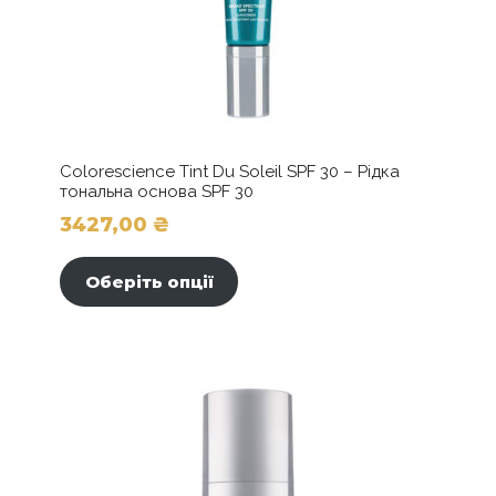
Colorescience Tint Du Soleil SPF 30 – Рідка
тональна основа SPF 30
3427,00
₴
Цей
товар
Оберіть опції
має
кілька
варіантів.
Параметри
можна
вибрати
на
сторінці
товару