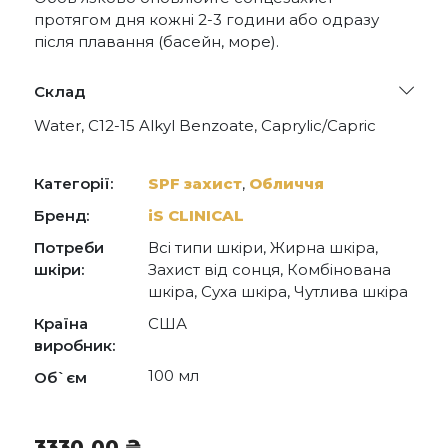
протягом дня кожні 2-3 години або одразу
після плавання (басейн, море).
Склад
Water, C12-15 Alkyl Benzoate, Caprylic/Capric
Triglyceride, Butylene Glycol, Octyldodecyl
Neopentanoate, Cetearyl Glucoside, Cetearyl
Alcohol, Glyceryl Stearate, PEG-100 Stearate,
Категорії:
SPF захист
,
Обличчя
Polyhydroxystearic Acid, Alumina, Methicone,
Triethoxycaprylylsilane, Tocopherol, VP/Eicosene
Бренд:
iS CLINICAL
Copolymer, Styrene/Acrylates Copolymer,
Потреби
Всі типи шкіри, Жирна шкіра,
Sorbitan Laurate, Tocopheryl Acetate, Xanthan
Gum, 1,2-Hexanediol, Caprylyl Glycol, Disodium
шкіри:
Захист від сонця, Комбінована
EDTA, Iron Oxides* (CI 77491*, CI 77492*, CI
шкіра, Суха шкіра, Чутлива шкіра
77499*).
Країна
США
виробник:
100 мл
Об`єм
3330,00
₴