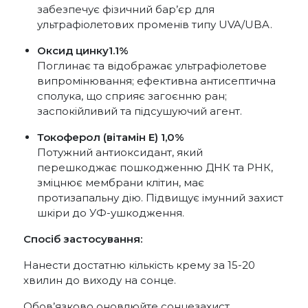
забезпечує фізичний бар’єр для
ультрафіолетових променів типу UVA/UBA.
Оксид цинку
1.1%
Поглинає та відображає ультрафіолетове
випромінювання; ефективна антисептична
сполука, що сприяє загоєнню ран;
заспокійливий та підсушуючий агент.
Токоферол (вітамін Е) 1,0%
Потужний антиоксидант, який
перешкоджає пошкодженню ДНК та РНК,
зміцнює мембрани клітин, має
протизапальну дію. Підвищує імунний захист
шкіри до УФ-ушкодження.
Спосіб застосування:
Нанести достатню кількість крему за 15-20
хвилин до виходу на сонце.
Обов’язково оновлюйте сонцезахист