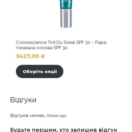
Colorescience Tint Du Soleil SPF 30 – Рідка
тональна основа SPF 30
3427,00
₴
Цей
товар
Оберіть опції
має
кілька
варіантів.
Параметри
Відгуки
можна
вибрати
на
Відгуків немає, поки що.
сторінці
товару
Будьте першим, хто залишив відгук