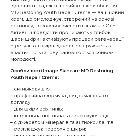
відновити гладкість та сяйво шкіри обличчя.
MD Restoring Youth Repair Creme — ваш новий
крем, що омолоджує, створений на основі
ретинолу, гліколевої кислоти і вітамінів С і Е.
Активні інгредієнти проникають у глибокі
шари шкіри і активізують процеси регенерації.
В результаті шкіра відновлює пружність та
еластичність і знову наповнюється сяйвом
молодості.
Особливості Image Skincare MD Restoring
Youth Repair Creme:
– антивікову дію;
– професійна формула для домашнього
догляду;
– для шкіри всіх типів;
– інтенсивна поживна та зволожуюча дія;
– є джерелом мінералів та антиоксидантів;
– розгладжує поверхню шкіри;
– підвищує пружність та еластичність;