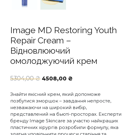
Image MD Restoring Youth
Repair Cream –
Відновлюючий
омолоджуючий крем
Оригінальна
Поточна
5304,00
₴
4508,00
₴
ціна:
ціна:
5304,00 ₴.
4508,00 ₴.
Знайти якісний крем, який допоможе
позбутися зморшок – завдання непросте,
незважаючи на широкий вибір,
представлений на бьюті-просторах. Експерти
бренду Image Skincare за участю найкращих
пластичних хірургів розробили формулу, яка
здатна уповільнити процеси старіння та