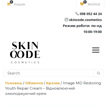
Skip
0
0
Кошик
Wishlist
to
content
098 052 44 24
skincode.cosmetics
Режим роботи: пн-нд
10:00-19:00
Головна
/
Обличчя
/
Креми
/ Image MD Restoring
Youth Repair Cream – Відновлюючий
омолоджуючий крем