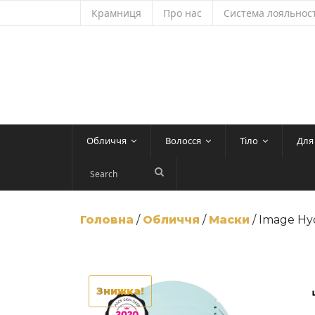
Skip
Крамниця
Про нас
Система лояльност
to
content
Обличчя
Волосся
Тіло
Для
Головна
/
Обличчя
/
Маски
/ Image Hy
Знижка!