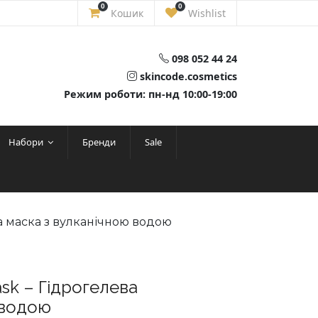
0
0
Кошик
Wishlist
098 052 44 24
skincode.cosmetics
Режим роботи: пн-нд 10:00-19:00
Набори
Бренди
Sale
ча маска з вулканічною водою
ask – Гідрогелева
 водою