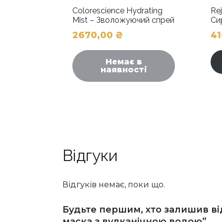
Colorescience Hydrating
Re
Mist – Зволожуючий спрей
Си
2670,00
₴
4
Немає в
наявності
Відгуки
Відгуків немає, поки що.
Будьте першим, хто залишив від
маска з вулканічною водою”