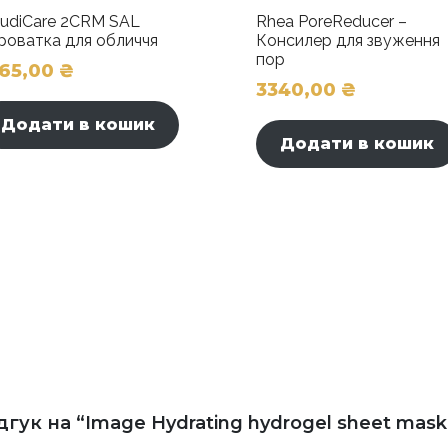
judiCare 2CRM SAL
Rhea PoreReducer –
роватка для обличчя
Консилер для звуження
пор
165,00
₴
3340,00
₴
Додати в кошик
Додати в кошик
гук на “Image Hydrating hydrogel sheet mas