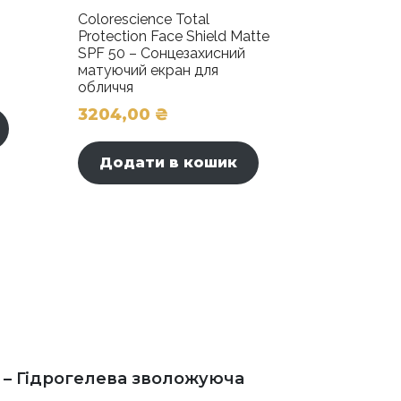
Colorescience Total
Protection Face Shield Matte
SPF 50 – Сонцезахисний
матуючий екран для
обличчя
3204,00
₴
Додати в кошик
k – Гідрогелева зволожуюча