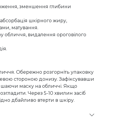
оложення, зменшення глибини
абсорбація шкірного жиру,
ми, матування.
у обличчя, видалення ороговілого
ія.
иччя. Обережно розгорніть упаковку
елевою стороною донизу. Зафіксувавши
лишаючи маску на обличчі. Якщо
озгладити. Через 5-10 хвилин засіб
ідно дбайливо втерти в шкіру.