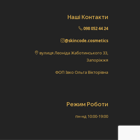
Наші Контакти
098 052 44 24
@skincode.cosmetics
вулиця Леоніда Жаботинського 33,
Запоріжжя
ФОП Івко Ольга Вікторівна
Режим Роботи
пн-нд 10:00-19:00