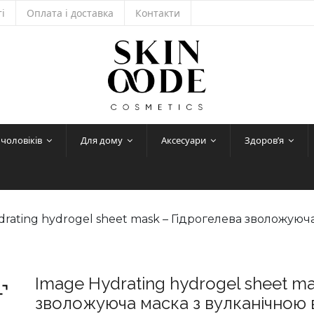
і
Оплата і доставка
Контакти
 чоловіків
Для дому
Аксесуари
Здоров’я
drating hydrogel sheet mask – Гідрогелева зволожую
Image Hydrating hydrogel sheet m
зволожуюча маска з вулканічною