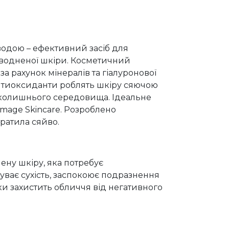
водою – ефективний засіб для
еводненої шкіри. Косметичний
за рахунок мінералів та гіалуронової
 антиоксиданти роблять шкіру сяючою
вколишнього середовища. Ідеальне
Image Skincare. Розроблено
ратила сяйво.
ену шкіру, яка потребує
уває сухість, заспокоює подразнення
и захистить обличчя від негативного