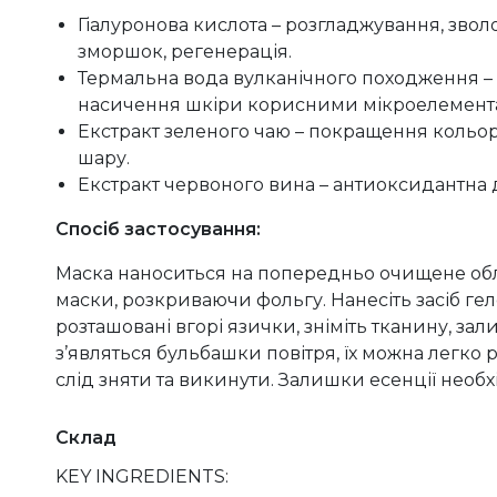
Гіалуронова кислота – розгладжування, зв
зморшок, регенерація.
Термальна вода вулканічного походження – 
насичення шкіри корисними мікроелемента
Екстракт зеленого чаю – покращення кольор
шару.
Екстракт червоного вина – антиоксидантна д
Спосіб застосування:
Маска наноситься на попередньо очищене обл
маски, розкриваючи фольгу. Нанесіть засіб г
розташовані вгорі язички, зніміть тканину, за
з’являться бульбашки повітря, їх можна легко р
слід зняти та викинути. Залишки есенції необх
Склад
KEY INGREDIENTS: