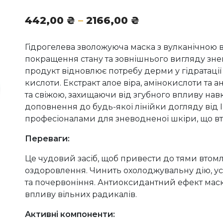
Діапазон
442,00
₴
–
2166,00
₴
цін:
від
Гідрогелева зволожуюча маска з вулканічною 
442,00 ₴
покращення стану та зовнішнього вигляду зн
до
продукт відновлює потребу дерми у гідратації 
2166,00 ₴
кислоти. Екстракт алое віра, амінокислоти та
та свіжою, захищаючи від згубного впливу на
доповнення до будь-якої лінійки догляду від 
професіоналами для зневодненої шкіри, що вт
Переваги:
Це чудовий засіб, щоб привести до тями втомл
оздоровлення. Чинить охолоджувальну дію, ус
та почервоніння. Антиоксидантний ефект маск
впливу вільних радикалів.
Активні компоненти: