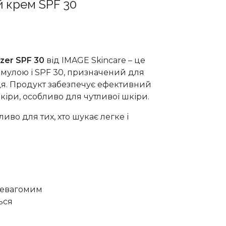
 крем SPF 30
izer SPF 30
від IMAGE Skincare – це
мулою і SPF 30, призначений для
нця. Продукт забезпечує ефективний
шкіри, особливо для чутливої шкіри.
ливо для тих, хто шукає легке і
невагомим
ься