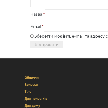
Назва
*
Email
*
Зберегти моє ім'я, e-mail, та адрес
Обличчя
Волосся
Тіло
Для чоловіків
Для дому