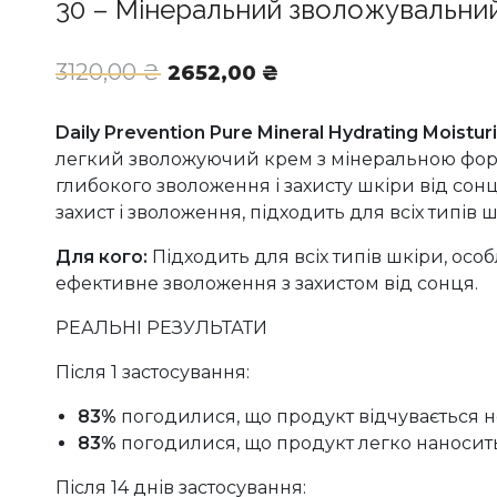
30 – Мінеральний зволожувальний
Оригінальна
Поточна
3120,00
₴
2652,00
₴
ціна:
ціна:
3120,00 ₴.
2652,00 ₴.
Daily Prevention Pure Mineral Hydrating Moistur
легкий зволожуючий крем з мінеральною фор
глибокого зволоження і захисту шкіри від со
захист і зволоження, підходить для всіх типів 
Для кого:
Підходить для всіх типів шкіри, особ
ефективне зволоження з захистом від сонця.
РЕАЛЬНІ РЕЗУЛЬТАТИ
Після 1 застосування:
83%
погодилися, що продукт відчувається 
83%
погодилися, що продукт легко наносит
Після 14 днів застосування: