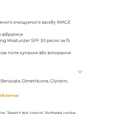
леного очищуючого засобу IMAGE
 вібратися.
ing Moisturizer SPF 30 рясно за 15
кож після купання або витирання
 Benzoate, Dimethicone, Glycerin,
loxyethyl Dimethicone,
ydroxide, Stearic Acid, Sodium
glyceryl-4 Isostearate, Cetyl PEG/PPG-
Обличчя
yglycerin-3 Crosspolymer,
Triglyceride, Triethoxysilylethyl
yl Glycol, Ethylhexylglycerin,
іри, Захист від сонця, Чутлива шкіра