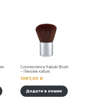
рем
Colorescience Kabuki Brush
– Пензлик кабукі
1067,00
₴
Додати в кошик