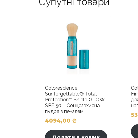
Супутні товари
Colorescience
Co
Sunforgettable® Total
Fi
Protection™ Shield GLOW
дл
SPF 50 – Сонцезахисна
на
пудра з пензлем
5
4094,00
₴
Додати в кошик