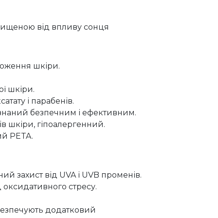
ахищеною від впливу сонця
ложення шкіри.
ої шкіри.
сатату і парабенів.
изнаний безпечним і ефективним.
ів шкіри, гіпоалергенний.
ий PETA.
ий захист від UVA і UVB променів.
д оксидативного стресу.
абезпечують додатковий