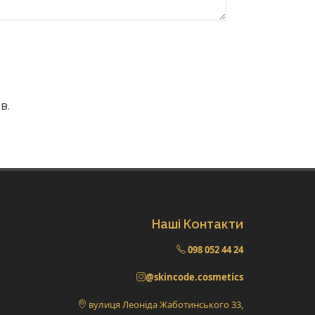
в.
Наші Контакти
098 052 44 24
@skincode.cosmetics
вулиця Леоніда Жаботинського 33,