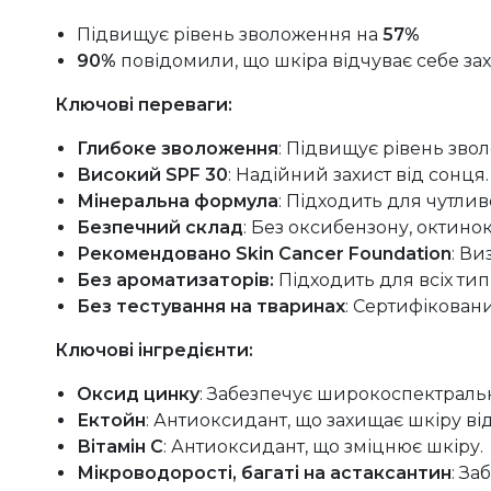
Підвищує рівень зволоження на
57%
90%
повідомили, що шкіра відчуває себе з
Ключові переваги:
Глибоке зволоження
: Підвищує рівень зво
Високий SPF 30
: Надійний захист від сонця.
Мінеральна формула
: Підходить для чутлив
Безпечний склад
: Без оксибензону, октинок
Рекомендовано Skin Cancer Foundation
: В
Без ароматизаторів:
Підходить для всіх тип
Без тестування на тваринах
: Сертифікован
Ключові інгредієнти:
Оксид цинку
: Забезпечує широкоспектральн
Ектойн
: Антиоксидант, що захищає шкіру ві
Вітамін С
: Антиоксидант, що зміцнює шкіру.
Мікроводорості, багаті на астаксантин
: З