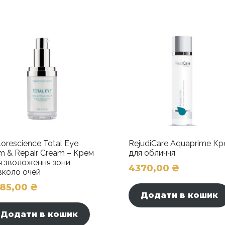
зволожувальний
крем
SPF
30
кількість
lorescience Total Eye
RejudiCare Aquaprime К
rm & Repair Cream – Крем
для обличчя
я зволоження зони
4370,00
₴
вколо очей
385,00
₴
Додати в кошик
Додати в кошик