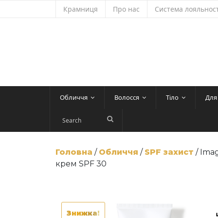
Skip
Крамниця
Про нас
Система лояльност
to
content
Обличчя
Волосся
Тіло
Для
Головна
/
Обличчя
/
SPF захист
/ Ima
крем SPF 30
Знижка!