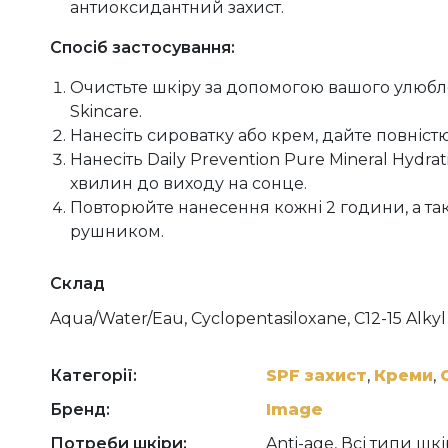
антиоксидантний захист.
Спосіб застосування:
Очистьте шкіру за допомогою вашого улюб
Skincare.
Нанесіть сироватку або крем, дайте повністю
Нанесіть Daily Prevention Pure Mineral Hydrat
хвилин до виходу на сонце.
Повторюйте нанесення кожні 2 години, а та
рушником.
Склад
Aqua/Water/Eau, Cyclopentasiloxane, C12-15 Alkyl
Cyclohexasiloxane, Polyglyceryl-3 Polydimethylsi
Dimethicone/PEG-10/15 Crosspolymer, Aluminum H
Chloride, Cetearyl Olivate, Acetyl Zingerone, Poly
Категорії:
SPF захист
,
Креми
,
10/1 Dimethicone, Hexyl Laurate, Dimethicone/Pol
Бренд:
Image
Phenoxyethanol, Sorbitan Olivate, Caprylic/Capric 
Polydimethylsiloxyethyl Hexyl Dimethicone, Capryl
Потреби шкіри:
Anti-age, Всі типи шк