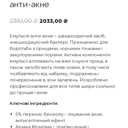
анти-акне
Оригінальна
Поточна
2392,00
₴
2033,00
₴
ціна:
ціна:
2392,00 ₴.
2033,00 ₴.
Емульсія анти-акне – швидкодіючий засіб,
знешкоджуючий бактерії. Призначено для
боротьби з прищами, чорними точками і
закупореними порами. Активні компоненти
емульсії впливають на вже існуючі прищі, а
також запобігають появі нових, в тому числі
позбавляють від набряку, подразнень і
почервоніння в зоні запалень. Розроблено
професіоналами для всіх типів шкіри схильної
до прищів і акне.
Ключові інгредієнти:
5% перекис бензоїлу – лікування акне,
антисептичний ефект.
Арніка Монтана – пом’якшення і