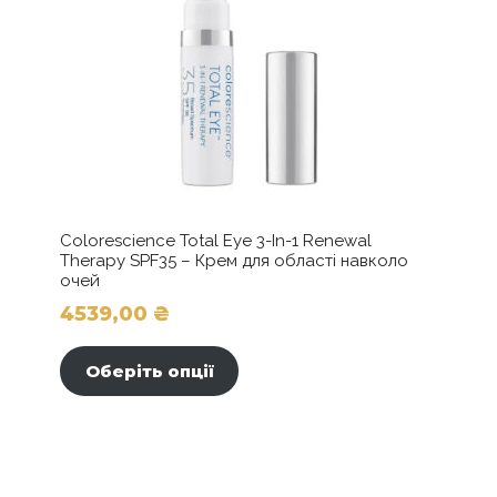
Colorescience Total Eye 3-In-1 Renewal
Therapy SPF35 – Крем для області навколо
очей
4539,00
₴
Цей
товар
Оберіть опції
має
кілька
варіантів.
Параметри
можна