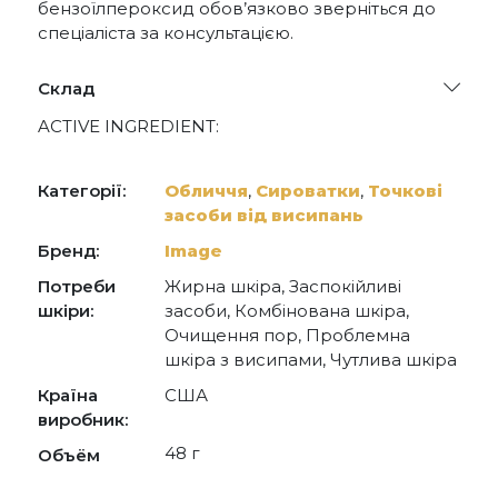
бензоїлпероксид обов’язково зверніться до
спеціаліста за консультацією.
Склад
ACTIVE INGREDIENT:
BENZOYL PEROXIDE 5%
WATER/AQUA/EAU, ALOE BARBADENSIS LEAF
Категорії:
Обличчя
,
Сироватки
,
Точкові
JUICE, GLYCERIN, CARBOMER, SODIUM CITRATE,
засоби від висипань
PHENOXYETHANOL, TOCOPHERYL ACETATE,
KAOLIN, BUTYLENE GLYCOL, SODIUM
Бренд:
Image
HYDROXIDE, CAPRYLYL GLYCOL, MELALEUCA
ALTERNIFOLIA (TEA TREE) LEAF OIL, XANTHAN
Потреби
Жирна шкіра, Заспокійливі
GUM, ARNICA MONTANA FLOWER EXTRACT,
шкіри:
засоби, Комбінована шкіра,
ETHYLHEXYLGLYCERIN, HEXYLENE GLYCOL,
Очищення пор, Проблемна
PROPANEDIOL, PEG-8 / SMDI COPOLYMER,
шкіра з висипами, Чутлива шкіра
EUCALYPTUS GLOBULUS LEAF OIL,
DIETHYLHEXYL SODIUM SULFOSUCCINATE,
Країна
США
SODIUM PHYTATE, MELIA AZADIRACHTA LEAF
виробник:
EXTRACT, LIMONENE, CINNAMOMUM
CAMPHORA (CAMPHOR) BARK OIL, SODIUM
48 г
Объём
BENZOATE, CAMELLIA SINENSIS LEAF EXTRACT,
ORYZA SATIVA (RICE) BRAN EXTRACT,