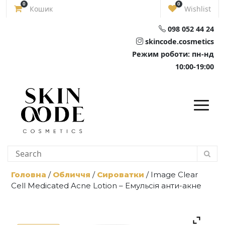
Skip
0
0
Кошик
Wishlist
to
content
098 052 44 24
skincode.cosmetics
Режим роботи: пн-нд
10:00-19:00
Головна
/
Обличчя
/
Сироватки
/ Image Clear
Cell Medicated Acne Lotion – Емульсія анти-акне