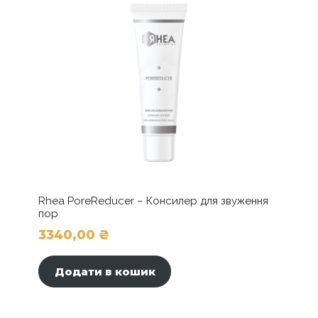
вибрати
на
сторінці
товару
Rhea PoreReducer – Консилер для звуження
пор
3340,00
₴
Додати в кошик