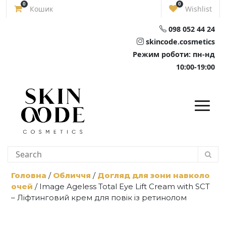
Skip
0
0
Кошик
Wishlist
to
content
098 052 44 24
skincode.cosmetics
Режим роботи: пн-нд
10:00-19:00
Головна
/
Обличчя
/
Догляд для зони навколо
очей
/ Image Ageless Total Eye Lift Cream with SCT
– Ліфтинговий крем для повік із ретинолом