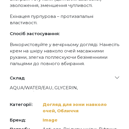
зволоження, зменшення чутливості.
Ехінацея пурпурова – протизапальні
властивості.
Спосіб застосування:
Використовуйте у вечірньому догляді. Нанесіть
крем на шкіру навколо очей масажними
рухами, злегка поплескуючи безіменними
пальцями до повного вбирання.
Склад
AQUA/WATER/EAU, GLYCERIN,
CAPRYLIC/CAPRIC GLYCERIDES, CETEARYL
ALCOHOL, SIMMONDSIA CHINENSIS (JOJOBA)
SEED OIL, DICAPRYLYL MALEATE, GLYCERYL
Категорії:
Догляд для зони навколо
STEARATE, PEG-100 STEARATE, PPG-3 BENZYL
очей
,
Обличчя
ETHER MYRISTATE, BUTYROSPERMUM PARKII
(SHEA) BUTTER, SQUALANE, CAPRYLIC/CAPRIC
Бренд:
Image
TRIGLYCERIDE, GLYCOLIC ACID, IMPERATA