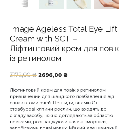
Image Ageless Total Eye Lift
Cream with SCT –
Ліфтинговий крем для повік
із ретинолом
Оригінальна
Поточна
3172,00
₴
2696,00
₴
ціна:
ціна:
3172,00 ₴.
2696,00 ₴.
Ліфтинговий крем для повік з ретинолом
призначений для швидкого позбавлення від
ознак втоми очей. Пептиди, вітамін С і
стовбурові клітини рослин, що входять до
складу засобу, ніжно доглядають за областю
повіками, розгладжуючи наявні зморшки, і
запобігаючи появі нових. М’який, але швидкий