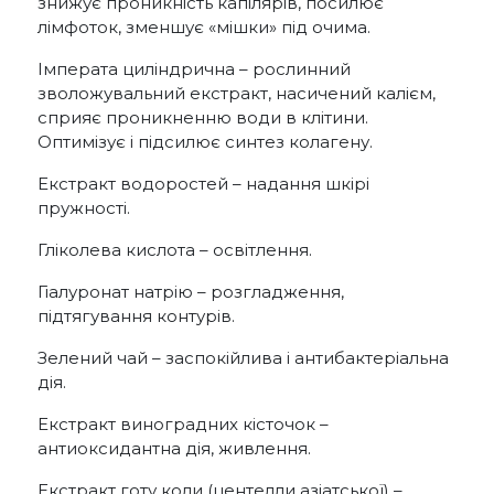
знижує проникність капілярів, посилює
лімфоток, зменшує «мішки» під очима.
Імперата циліндрична – рослинний
зволожувальний екстракт, насичений калієм,
сприяє проникненню води в клітини.
Оптимізує і підсилює синтез колагену.
Екстракт водоростей – надання шкірі
пружності.
Гліколева кислота – освітлення.
Гіалуронат натрію – розгладження,
підтягування контурів.
Зелений чай – заспокійлива і антибактеріальна
дія.
Екстракт виноградних кісточок –
антиоксидантна дія, живлення.
Екстракт готу коли (центелли азіатської) –