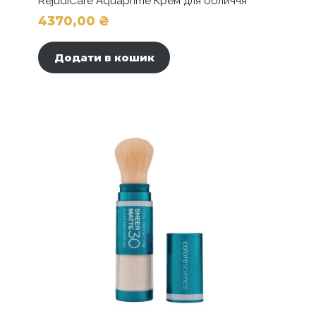
RejudiCare Aquaprime Крем для обличчя
4370,00
₴
Додати в кошик